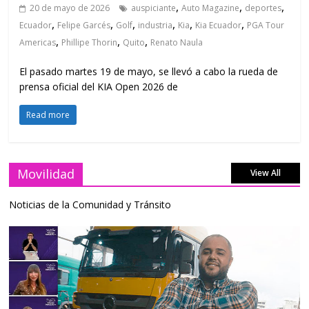
,
,
,
20 de mayo de 2026
auspiciante
Auto Magazine
deportes
,
,
,
,
,
,
Ecuador
Felipe Garcés
Golf
industria
Kia
Kia Ecuador
PGA Tour
,
,
,
Americas
Phillipe Thorin
Quito
Renato Naula
El pasado martes 19 de mayo, se llevó a cabo la rueda de
prensa oficial del KIA Open 2026 de
Read more
Movilidad
View All
Noticias de la Comunidad y Tránsito