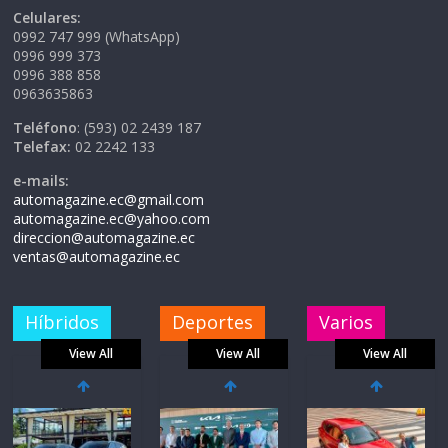
Celulares:
0992 747 999 (WhatsApp)
0996 999 373
0996 388 858
0963635863
Teléfono
: (593) 02 2439 187
Telefax:
02 2242 133
e-mails:
automagazine.ec@gmail.com
automagazine.ec@yahoo.com
direccion@automagazine.ec
ventas@automagazine.ec
Híbridos
Deportes
Varios
View All
View All
View All