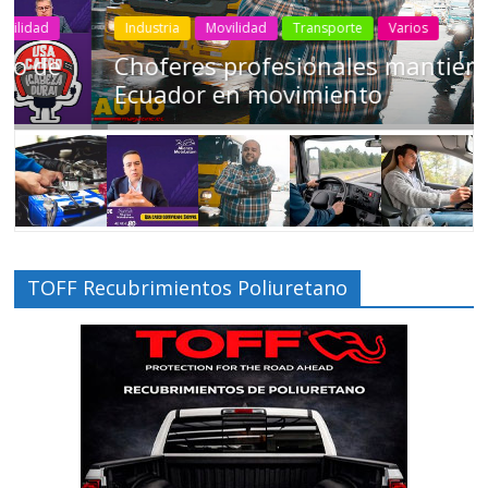
Industria
Movilidad
Transporte
Varios
Choferes profesionales mantienen a
Ecuador en movimiento
TOFF Recubrimientos Poliuretano