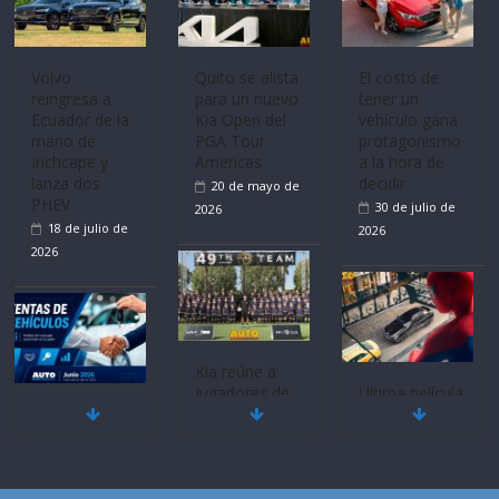
Volvo
Quito se alista
El costo de
reingresa a
para un nuevo
tener un
Ecuador de la
Kia Open del
vehículo gana
mano de
PGA Tour
protagonismo
Inchcape y
Americas
a la hora de
lanza dos
decidir
20 de mayo de
PHEV
30 de julio de
2026
18 de julio de
2026
2026
Kia reúne a
jugadores de
Ultima película
Mercado
fútbol de todo
‘Spider‑Man:
automotor
el mundo en
Brand New
nacional cierra
‘Kia OMBC
Day’ pone en
su mejor 1er
Cup’
escena a
semestre en la
BMW