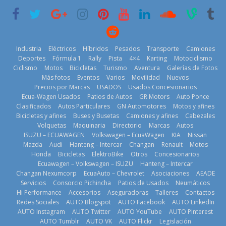
6 de mayo de
historia
29 de julio de
2026
11 de julio de
2026
2026
Industria
Eléctricos
Híbridos
Pesados
Transporte
Camiones
Deportes
Fórmula 1
Rally
Pista
4×4
Karting
Motociclismo
Ciclismo
Motos
Bicicletas
Turismo
Aventura
Galerías de Fotos
Más fotos
Eventos
Varios
Movilidad
Nuevos
La Vuelta al
Precios por Marcas
USADOS
Usados Concesionarios
Ecuador 2026,
¿Qué puede
Ecua-Wagen Usados
Patios de Autos
GR Motors
Auto Ponce
BMW, Toyota,
edición 47ª,
pasar con tu
Clasificados
Autos Particulares
GN Automotores
Motos y afines
Bosch y
recorre 7
vehículo si
Bicicletas y afines
Buses y Busetas
Camiones y afines
Cabezales
Repsol
provincias en 8
permanece
Volquetas
Maquinaria
Directorio
Marcas
Autos
prueban flota
días
varios días sin
ISUZU – ECUAWAGEN
Volkswagen – EcuaWagen
KIA
Nissan
que usa
usar?
1 de agosto de
Mazda
Audi
Hanteng – Intercar
Changan
Renault
Motos
gasolina 100%
3 de agosto de
Honda
Bicicletas
ElektroBike
Otros
Concesionarios
2026
renovable
Ecuawagen – Volkswagen – ISUZU
Hanteng – Intercar
2026
25 de julio de
Changan Nexumcorp
EcuaAuto – Chevrolet
Asociaciones
AEADE
Servicios
Consorcio Pichincha
Patios de Usados
Neumáticos
2026
Hi Performance
Accesorios
Aseguradoras
Talleres
Contactos
Redes Sociales
AUTO Blogspot
AUTO Facebook
AUTO LinkedIn
AUTO Instagram
AUTO Twitter
AUTO YouTube
AUTO Pinterest
AUTO Tumblr
AUTO VK
AUTO Flickr
Legislación