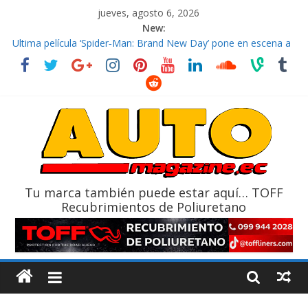
jueves, agosto 6, 2026
New:
El costo de tener un vehículo gana protagonismo a la hora de
decidir
Ultima película ‘Spider‑Man: Brand New Day’ pone en escena a
BMW
¿Qué puede pasar con tu vehículo si permanece varios días sin
usar?
La Vuelta al Ecuador 2026, edición 47ª, recorre 7 provincias en 8
días
La FEDAK recibe 12 Sinotruk Bolden para cubrir las rutas de La
Vuelta
Tu marca también puede estar aquí… TOFF
Recubrimientos de Poliuretano