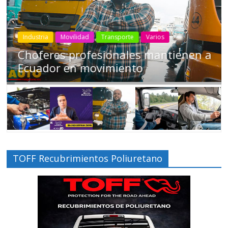
Industria
Movilidad
Transporte
Varios
Choferes profesionales mantienen a
Ecuador en movimiento
TOFF Recubrimientos Poliuretano