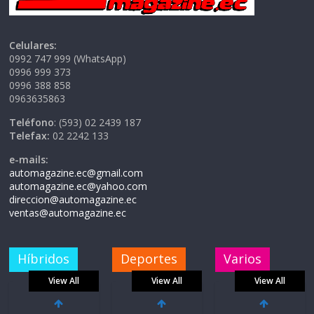
Celulares:
0992 747 999 (WhatsApp)
0996 999 373
0996 388 858
0963635863
Teléfono
: (593) 02 2439 187
Telefax:
02 2242 133
e-mails:
automagazine.ec@gmail.com
automagazine.ec@yahoo.com
direccion@automagazine.ec
ventas@automagazine.ec
Híbridos
Deportes
Varios
View All
View All
View All