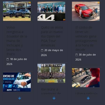
Mercado
La FEDAK
Ultima película
automotor
recibe 12
‘Spider‑Man:
nacional cierra
Sinotruk
Brand New
su mejor 1er
Bolden para
Day’ pone en
semestre en la
cubrir las rutas
escena a
historia
de La Vuelta
BMW
11 de julio de
31 de julio de
29 de julio de
2026
2026
2026
BMW, Toyota,
Quito se alista
¿Qué puede
Bosch y
para un nuevo
pasar con tu
Repsol
Kia Open del
vehículo si