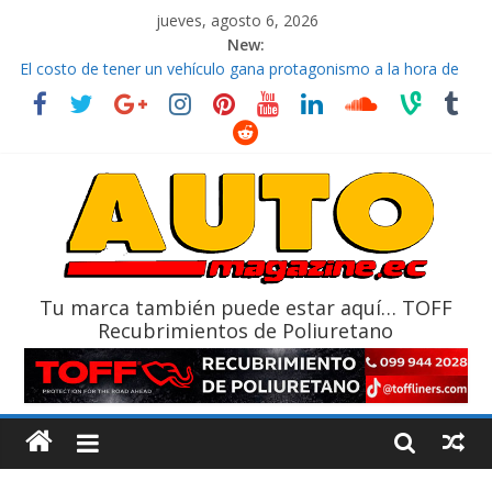
jueves, agosto 6, 2026
New:
El costo de tener un vehículo gana protagonismo a la hora de
decidir
Ultima película ‘Spider‑Man: Brand New Day’ pone en escena a
BMW
¿Qué puede pasar con tu vehículo si permanece varios días sin
usar?
La Vuelta al Ecuador 2026, edición 47ª, recorre 7 provincias en 8
días
La FEDAK recibe 12 Sinotruk Bolden para cubrir las rutas de La
Vuelta
Tu marca también puede estar aquí… TOFF
Recubrimientos de Poliuretano