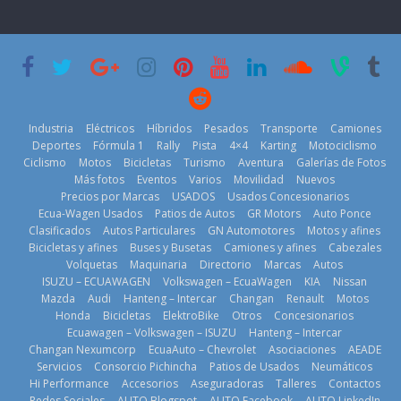
prueban flota
PGA Tour
permanece
que usa
Americas
varios días sin
gasolina 100%
usar?
20 de mayo de
renovable
3 de agosto de
2026
25 de julio de
2026
2026
Industria
Eléctricos
Híbridos
Pesados
Transporte
Camiones
Deportes
Fórmula 1
Rally
Pista
4×4
Karting
Motociclismo
Ciclismo
Motos
Bicicletas
Turismo
Aventura
Galerías de Fotos
Más fotos
Eventos
Varios
Movilidad
Nuevos
Kia reúne a
Precios por Marcas
USADOS
Usados Concesionarios
jugadores de
La FEDAK
Ecua-Wagen Usados
Patios de Autos
GR Motors
Auto Ponce
Nuevo SUV
fútbol de todo
recibe 12
Clasificados
Autos Particulares
GN Automotores
Motos y afines
Honda ZR-V
el mundo en
Sinotruk
Bicicletas y afines
Buses y Busetas
Camiones y afines
Cabezales
Advanced
‘Kia OMBC
Bolden para
Volquetas
Maquinaria
Directorio
Marcas
Autos
Hybrid para el
Cup’
cubrir las rutas
ISUZU – ECUAWAGEN
Volkswagen – EcuaWagen
KIA
Nissan
mercado local
de La Vuelta
6 de mayo de
Mazda
Audi
Hanteng – Intercar
Changan
Renault
Motos
23 de julio de
31 de julio de
Honda
Bicicletas
ElektroBike
Otros
Concesionarios
2026
Ecuawagen – Volkswagen – ISUZU
Hanteng – Intercar
2026
2026
Changan Nexumcorp
EcuaAuto – Chevrolet
Asociaciones
AEADE
Servicios
Consorcio Pichincha
Patios de Usados
Neumáticos
Hi Performance
Accesorios
Aseguradoras
Talleres
Contactos
Redes Sociales
AUTO Blogspot
AUTO Facebook
AUTO LinkedIn