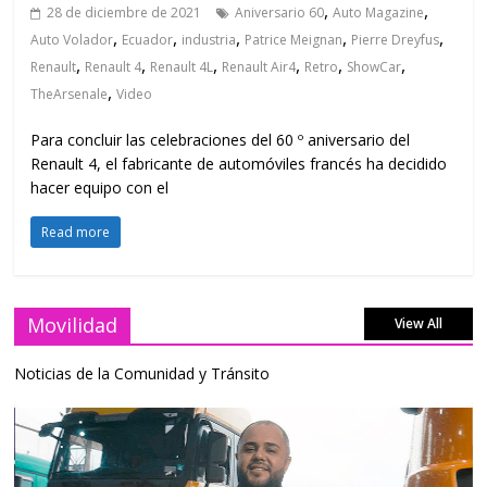
,
,
28 de diciembre de 2021
Aniversario 60
Auto Magazine
,
,
,
,
,
Auto Volador
Ecuador
industria
Patrice Meignan
Pierre Dreyfus
,
,
,
,
,
,
Renault
Renault 4
Renault 4L
Renault Air4
Retro
ShowCar
,
TheArsenale
Video
Para concluir las celebraciones del 60 º aniversario del
Renault 4, el fabricante de automóviles francés ha decidido
hacer equipo con el
Read more
Movilidad
View All
Noticias de la Comunidad y Tránsito