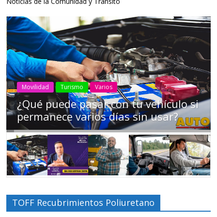
Noticias de la Comunidad y Tránsito
AEADE
Industria
Motociclismo
Motos
Movilidad
Campaña busca cambiar destino de
los motociclistas en la región
TOFF Recubrimientos Poliuretano