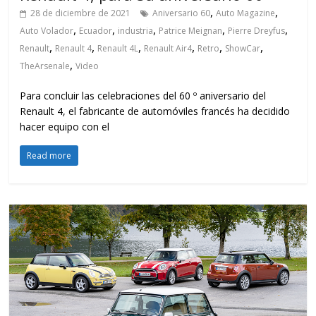
,
,
28 de diciembre de 2021
Aniversario 60
Auto Magazine
,
,
,
,
,
Auto Volador
Ecuador
industria
Patrice Meignan
Pierre Dreyfus
,
,
,
,
,
,
Renault
Renault 4
Renault 4L
Renault Air4
Retro
ShowCar
,
TheArsenale
Video
Para concluir las celebraciones del 60 º aniversario del
Renault 4, el fabricante de automóviles francés ha decidido
hacer equipo con el
Read more