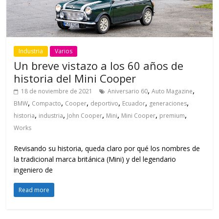
Industria
Varios
Un breve vistazo a los 60 años de
historia del Mini Cooper
,
,
18 de noviembre de 2021
Aniversario 60
Auto Magazine
,
,
,
,
,
,
BMW
Compacto
Cooper
deportivo
Ecuador
generaciones
,
,
,
,
,
,
historia
industria
John Cooper
Mini
Mini Cooper
premium
Works
Revisando su historia, queda claro por qué los nombres de
la tradicional marca británica (Mini) y del legendario
ingeniero de
Read more