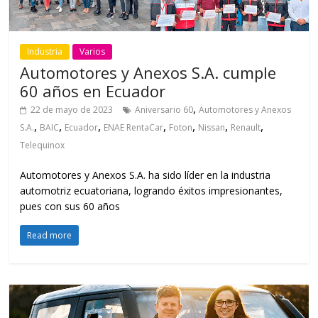
Industria
Varios
Automotores y Anexos S.A. cumple
60 años en Ecuador
,
22 de mayo de 2023
Aniversario 60
Automotores y Anexos
,
,
,
,
,
,
,
S.A.
BAIC
Ecuador
ENAE RentaCar
Foton
Nissan
Renault
Telequinox
Automotores y Anexos S.A. ha sido líder en la industria
automotriz ecuatoriana, logrando éxitos impresionantes,
pues con sus 60 años
Read more