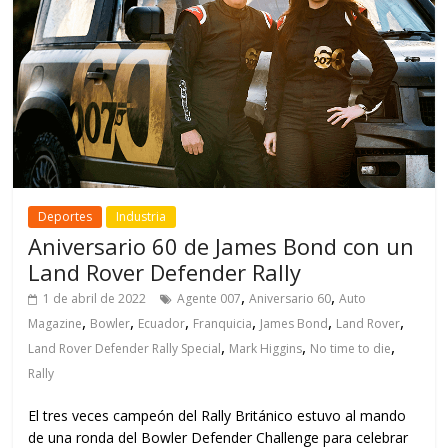
Deportes
Industria
Aniversario 60 de James Bond con un
Land Rover Defender Rally
,
,
1 de abril de 2022
Agente 007
Aniversario 60
Auto
,
,
,
,
,
,
Magazine
Bowler
Ecuador
Franquicia
James Bond
Land Rover
,
,
,
Land Rover Defender Rally Special
Mark Higgins
No time to die
Rally
El tres veces campeón del Rally Británico estuvo al mando
de una ronda del Bowler Defender Challenge para celebrar