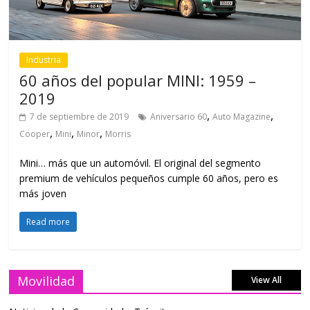
Industria
60 años del popular MINI: 1959 –
2019
,
,
7 de septiembre de 2019
Aniversario 60
Auto Magazine
,
,
,
Cooper
Mini
Minor
Morris
Mini… más que un automóvil. El original del segmento
premium de vehículos pequeños cumple 60 años, pero es
más joven
Read more
Movilidad
View All