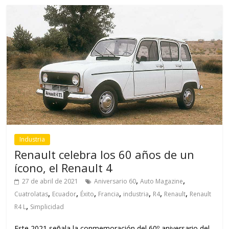
Industria
Renault celebra los 60 años de un
ícono, el Renault 4
,
,
27 de abril de 2021
Aniversario 60
Auto Magazine
,
,
,
,
,
,
,
Cuatrolatas
Ecuador
Éxito
Francia
industria
R4
Renault
Renault
,
R4 L
Simplicidad
Este 2021 señala la conmemoración del 60º aniversario del