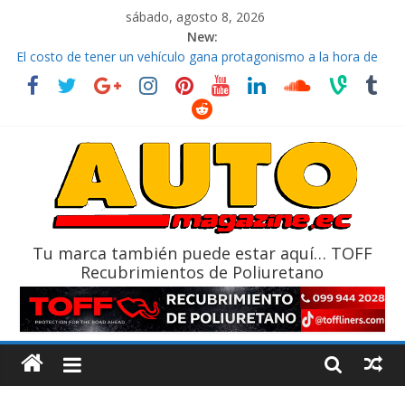
sábado, agosto 8, 2026
New:
El costo de tener un vehículo gana protagonismo a la hora de
decidir
Ultima película ‘Spider‑Man: Brand New Day’ pone en escena a
BMW
¿Qué puede pasar con tu vehículo si permanece varios días sin
usar?
La Vuelta al Ecuador 2026, edición 47ª, recorre 7 provincias en 8
días
La FEDAK recibe 12 Sinotruk Bolden para cubrir las rutas de La
Vuelta
Tu marca también puede estar aquí… TOFF
Recubrimientos de Poliuretano