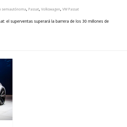
 pasar con tu
Campaña busca cambiar
,
,
,
 permanece
destino de los motociclis
n semiautónoma
Passat
Volkswagen
VW Passat
 sin usar?
en la región
t: el superventas superará la barrera de los 30 millones de