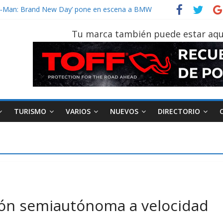
der‑Man: Brand New Day’ pone en escena a BMW
tu vehículo si permanece varios días sin usar?
026, edición 47ª, recorre 7 provincias en 8 días
Tu marca también puede estar aqu
notruk Bolden para cubrir las rutas de La Vuelta
TURISMO
VARIOS
NUEVOS
DIRECTORIO
ón semiautónoma a velocidad
AEADE
Industria
Motociclismo
M
smo
Varios
Movilidad