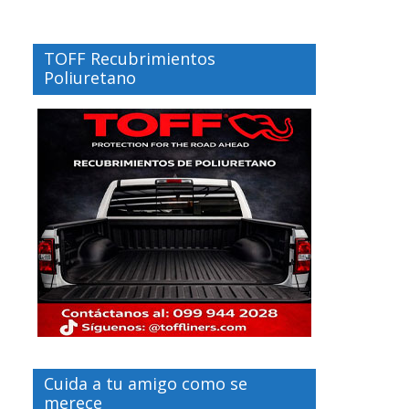
TOFF Recubrimientos
Poliuretano
Cuida a tu amigo como se
merece