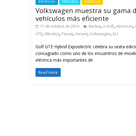
Eléctricos
Híbridos
Industria
Volkswagen muestra su gama 
vehículos más eficiente
,
,
,
11 de octubre de 2016
Berlina
e Golf
eléctricos
,
,
,
,
,
GTE
híbridos
Passat
Variant
Volkswagen
XL1
Golf GTE Hybrid Expoelectric celebra su sexta edic
consagrado como uno de los encuentros de movil
eléctrica más importantes de
Read more