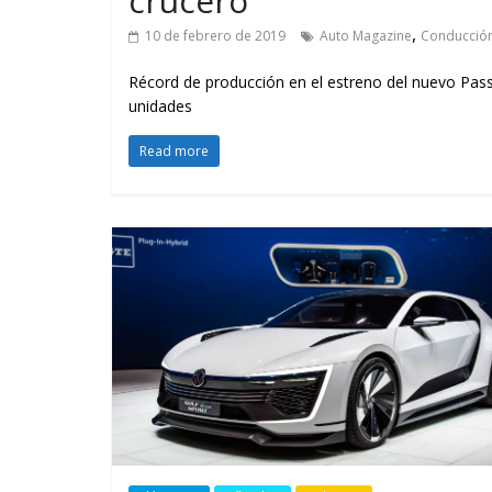
crucero
GM reafirma su
¿Qué puede
,
compromiso con movilidad
vehículo si
10 de febrero de 2019
Auto Magazine
Conducció
más segura y conectada
varios días
Récord de producción en el estreno del nuevo Passa
unidades
Read more