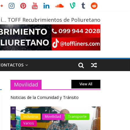
í… TOFF Recubrimientos de Poliuretano
CONTACTOS
Movilidad
View All
Noticias de la Comunidad y Tránsito
otos
Industria
Movilidad
Transporte
Industria
Varios
Varios