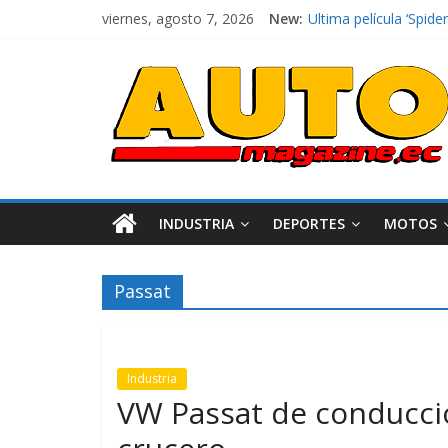
Ultima película ‘Spi
viernes, agosto 7, 2026
New:
¿Qué puede pasar con 
La Vuelta al Ecuador 2
La FEDAK recibe 12 Si
INDUSTRIA
DEPORTES
MOTOS
Passat
Industria
VW Passat de conducci
Industria
Movilidad
Varios
Movilidad
Turi