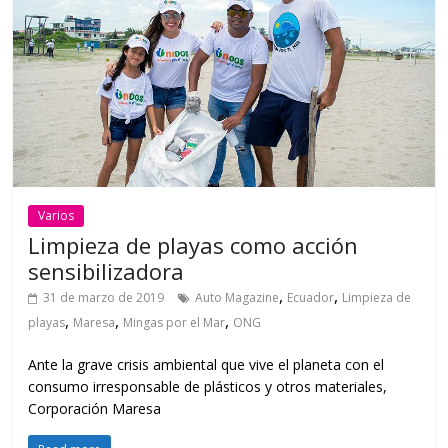
Varios
Limpieza de playas como acción
sensibilizadora
,
,
31 de marzo de 2019
Auto Magazine
Ecuador
Limpieza de
,
,
,
playas
Maresa
Mingas por el Mar
ONG
Ante la grave crisis ambiental que vive el planeta con el
consumo irresponsable de plásticos y otros materiales,
Corporación Maresa