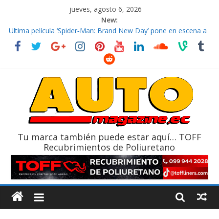
jueves, agosto 6, 2026
New:
El costo de tener un vehículo gana protagonismo a la hora de
decidir
Ultima película ‘Spider‑Man: Brand New Day’ pone en escena a
BMW
¿Qué puede pasar con tu vehículo si permanece varios días sin
usar?
La Vuelta al Ecuador 2026, edición 47ª, recorre 7 provincias en 8
días
La FEDAK recibe 12 Sinotruk Bolden para cubrir las rutas de La
Vuelta
Tu marca también puede estar aquí… TOFF
Recubrimientos de Poliuretano