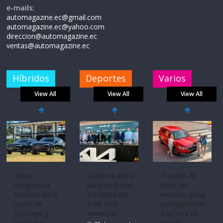
e-mails:
automagazine.ec@gmail.com
automagazine.ec@yahoo.com
direccion@automagazine.ec
ventas@automagazine.ec
Híbridos
Deportes
Varios
View All
View All
View All
Volvo
Quito se alista
El costo de
reingresa a
para un nuevo
tener un
Ecuador de la
Kia Open del
vehículo gana
mano de
PGA Tour
protagonismo
Inchcape y
Americas
a la hora de
lanza dos
decidir