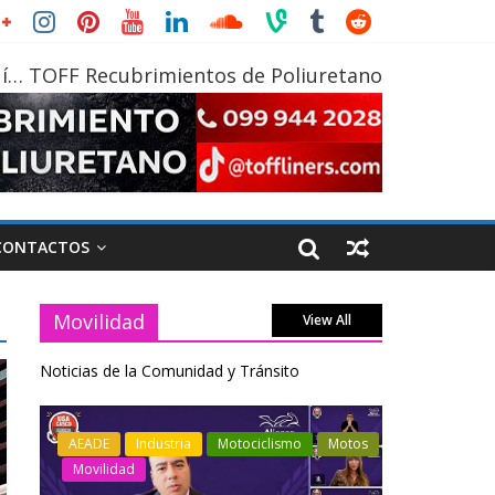
í… TOFF Recubrimientos de Poliuretano
CONTACTOS
Movilidad
View All
Noticias de la Comunidad y Tránsito
otos
Industria
Movilidad
Transporte
Industria
Varios
Varios