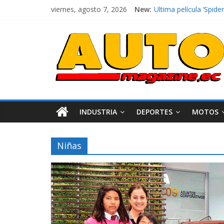
viernes, agosto 7, 2026
New:
Ultima película ‘Spi
¿Qué puede pasar con 
La Vuelta al Ecuador 2
La FEDAK recibe 12 Si
El costo de tener un 
INDUSTRIA
DEPORTES
MOTOS
Niñas
Industria
Movilidad
Varios
Movilidad
Turi