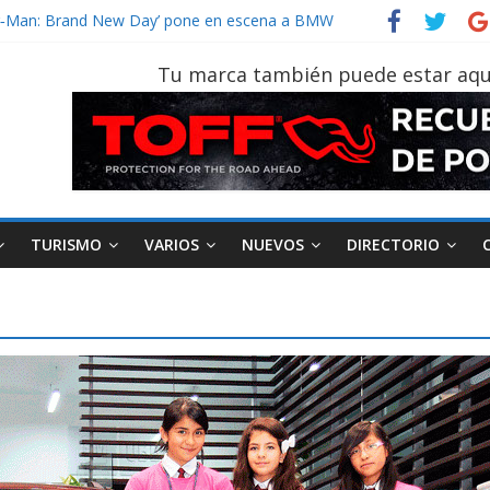
der‑Man: Brand New Day’ pone en escena a BMW
tu vehículo si permanece varios días sin usar?
026, edición 47ª, recorre 7 provincias en 8 días
Tu marca también puede estar aqu
notruk Bolden para cubrir las rutas de La Vuelta
vehículo gana protagonismo a la hora de decidir
TURISMO
VARIOS
NUEVOS
DIRECTORIO
AEADE
Industria
Motociclismo
M
smo
Varios
Movilidad