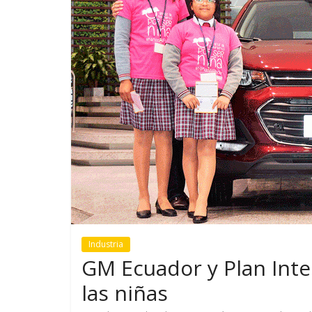
GM reafirma su
¿Qué puede
compromiso con movilidad
vehículo si
más segura y conectada
varios días
Industria
GM Ecuador y Plan Inte
las niñas