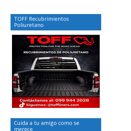
TOFF Recubrimientos
Poliuretano
Cuida a tu amigo como se
merece