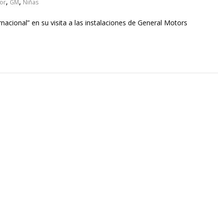
,
,
or
GM
Niñas
nacional” en su visita a las instalaciones de General Motors