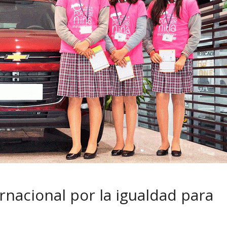
 pasar con tu
Campaña busca cambiar
 permanece
destino de los motociclis
 sin usar?
en la región
rnacional por la igualdad para