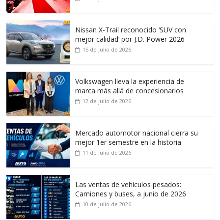
Nissan X-Trail reconocido ‘SUV con
mejor calidad’ por J.D. Power 2026
15 de julio de 2026
Volkswagen lleva la experiencia de
marca más allá de concesionarios
12 de julio de 2026
Mercado automotor nacional cierra su
mejor 1er semestre en la historia
11 de julio de 2026
Las ventas de vehículos pesados:
Camiones y buses, a junio de 2026
10 de julio de 2026