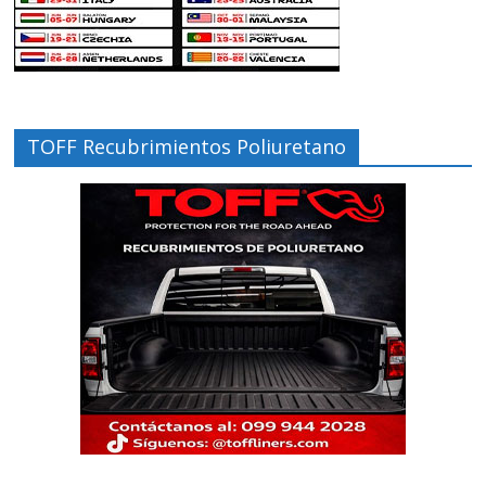
TOFF Recubrimientos Poliuretano