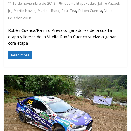
,
15 de noviembre de 2018
Cuarta EtapaFedak
Joffre Yazbek
,
,
,
,
,
Jr.
Martín Navas
Mushuc Runa
Paúl Zea
Rubén Cuenca
Vuelta al
Ecuador 2018
Rubén Cuenca/Ramiro Arévalo, ganadores de la cuarta
etapa y líderes de la Vuelta Rubén Cuenca vuelve a ganar
otra etapa
Read more