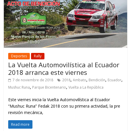
Deportes
Rally
La Vuelta Automovilística al Ecuador
2018 arranca este viernes
,
,
,
,
7 de noviembre de 2018
2018
Ambato
Bendición
Ecuador
,
,
Mushuc Runa
Parque Bicentenario
Vuelta a La República
Este viernes inicia la Vuelta Automovilística al Ecuador
“Mushuc Runa” Fedak 2018 con su primera actividad, la pre
revisión mecánica,
Read more