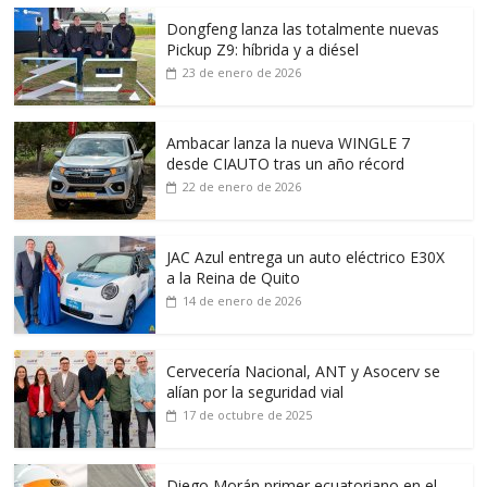
Dongfeng lanza las totalmente nuevas
Pickup Z9: híbrida y a diésel
23 de enero de 2026
Ambacar lanza la nueva WINGLE 7
desde CIAUTO tras un año récord
22 de enero de 2026
JAC Azul entrega un auto eléctrico E30X
a la Reina de Quito
14 de enero de 2026
Cervecería Nacional, ANT y Asocerv se
alían por la seguridad vial
17 de octubre de 2025
Diego Morán primer ecuatoriano en el