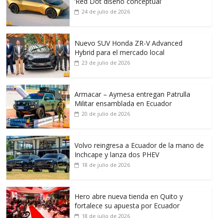
‘Red Dot diseño conceptual’
24 de julio de 2026
Nuevo SUV Honda ZR-V Advanced
Hybrid para el mercado local
23 de julio de 2026
Armacar – Aymesa entregan Patrulla
Militar ensamblada en Ecuador
20 de julio de 2026
Volvo reingresa a Ecuador de la mano de
Inchcape y lanza dos PHEV
18 de julio de 2026
Hero abre nueva tienda en Quito y
fortalece su apuesta por Ecuador
18 de julio de 2026