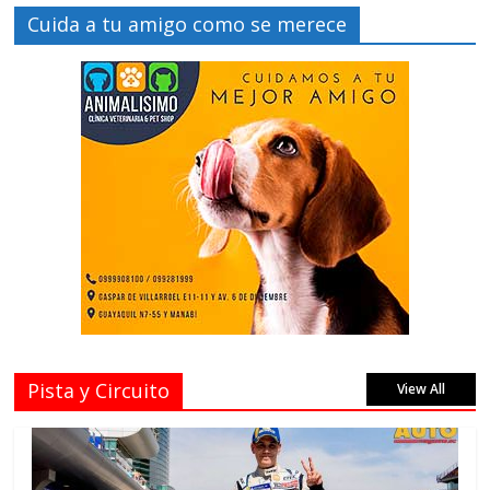
Cuida a tu amigo como se merece
Pista y Circuito
View All