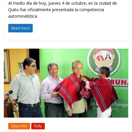
Al medio día de hoy, jueves 4 de octubre, en la ciudad de
Quito fue oficialmente presentada la competencia
automovilística
Read more
Deportes
Rally