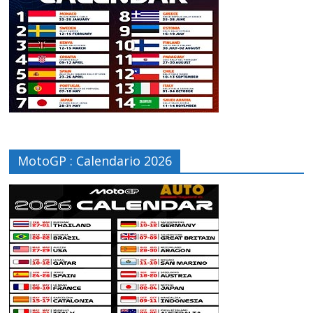
MotoGP : Calendario 2026