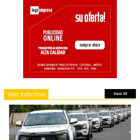
Más Industria
View All