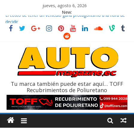
jueves, agosto 6, 2026
New:
El costo de tener un vehículo gana protagonismo a la hora de
decidir
Ultima película ‘Spider‑Man: Brand New Day’ pone en escena a
BMW
¿Qué puede pasar con tu vehículo si permanece varios días sin
usar?
La Vuelta al Ecuador 2026, edición 47ª, recorre 7 provincias en 8
días
La FEDAK recibe 12 Sinotruk Bolden para cubrir las rutas de La
Vuelta
Tu marca también puede estar aquí… TOFF
Recubrimientos de Poliuretano