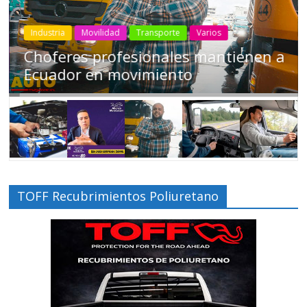
Industria
Movilidad
Transporte
Varios
Choferes profesionales mantienen a
Ecuador en movimiento
TOFF Recubrimientos Poliuretano