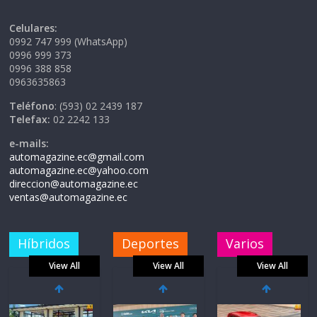
Celulares:
0992 747 999 (WhatsApp)
0996 999 373
0996 388 858
0963635863
Teléfono
: (593) 02 2439 187
Telefax:
02 2242 133
e-mails:
automagazine.ec@gmail.com
automagazine.ec@yahoo.com
direccion@automagazine.ec
ventas@automagazine.ec
Híbridos
Deportes
Varios
View All
View All
View All