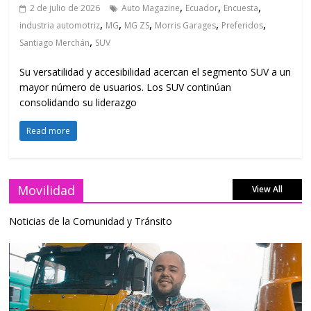
,
,
,
2 de julio de 2026
Auto Magazine
Ecuador
Encuesta
,
,
,
,
,
industria automotriz
MG
MG ZS
Morris Garages
Preferidos
,
Santiago Merchán
SUV
Su versatilidad y accesibilidad acercan el segmento SUV a un
mayor número de usuarios. Los SUV continúan
consolidando su liderazgo
Read more
Movilidad
View All
Noticias de la Comunidad y Tránsito