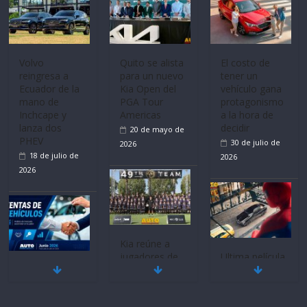
Volvo
Quito se alista
El costo de
reingresa a
para un nuevo
tener un
Ecuador de la
Kia Open del
vehículo gana
mano de
PGA Tour
protagonismo
Inchcape y
Americas
a la hora de
lanza dos
decidir
20 de mayo de
PHEV
30 de julio de
2026
18 de julio de
2026
2026
Kia reúne a
jugadores de
Ultima película
Mercado
fútbol de todo
‘Spider‑Man:
automotor
el mundo en
Brand New
nacional cierra
‘Kia OMBC
Day’ pone en