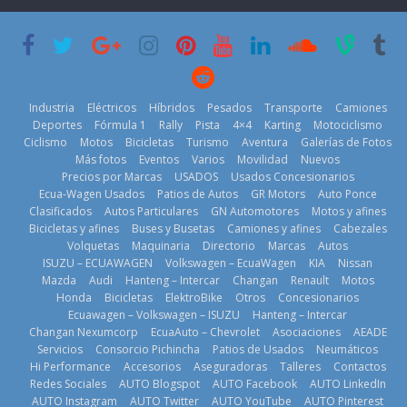
su mejor 1er
Cup’
escena a
semestre en la
BMW
6 de mayo de
historia
29 de julio de
2026
11 de julio de
2026
2026
Industria
Eléctricos
Híbridos
Pesados
Transporte
Camiones
Deportes
Fórmula 1
Rally
Pista
4×4
Karting
Motociclismo
Ciclismo
Motos
Bicicletas
Turismo
Aventura
Galerías de Fotos
Más fotos
Eventos
Varios
Movilidad
Nuevos
La Vuelta al
Precios por Marcas
USADOS
Usados Concesionarios
Ecuador 2026,
¿Qué puede
Ecua-Wagen Usados
Patios de Autos
GR Motors
Auto Ponce
BMW, Toyota,
edición 47ª,
pasar con tu
Clasificados
Autos Particulares
GN Automotores
Motos y afines
Bosch y
recorre 7
vehículo si
Bicicletas y afines
Buses y Busetas
Camiones y afines
Cabezales
Repsol
provincias en 8
permanece
Volquetas
Maquinaria
Directorio
Marcas
Autos
prueban flota
días
varios días sin
ISUZU – ECUAWAGEN
Volkswagen – EcuaWagen
KIA
Nissan
que usa
usar?
1 de agosto de
Mazda
Audi
Hanteng – Intercar
Changan
Renault
Motos
gasolina 100%
3 de agosto de
Honda
Bicicletas
ElektroBike
Otros
Concesionarios
2026
renovable
Ecuawagen – Volkswagen – ISUZU
Hanteng – Intercar
2026
25 de julio de
Changan Nexumcorp
EcuaAuto – Chevrolet
Asociaciones
AEADE
Servicios
Consorcio Pichincha
Patios de Usados
Neumáticos
2026
Hi Performance
Accesorios
Aseguradoras
Talleres
Contactos
Redes Sociales
AUTO Blogspot
AUTO Facebook
AUTO LinkedIn
AUTO Instagram
AUTO Twitter
AUTO YouTube
AUTO Pinterest