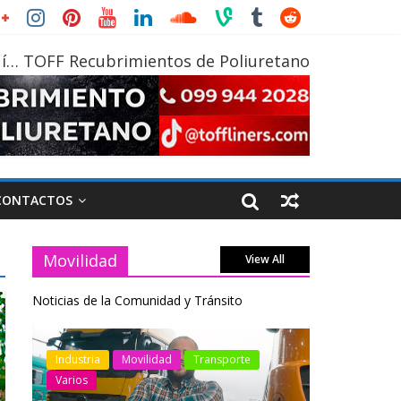
í… TOFF Recubrimientos de Poliuretano
CONTACTOS
Movilidad
View All
Noticias de la Comunidad y Tránsito
otos
Industria
Movilidad
Transporte
Industria
Varios
Varios