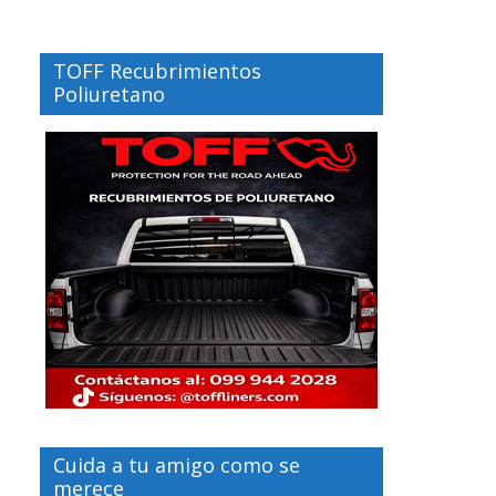
TOFF Recubrimientos
Poliuretano
Cuida a tu amigo como se
merece