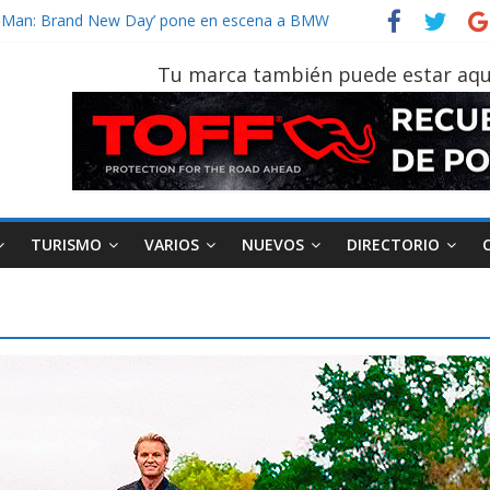
der‑Man: Brand New Day’ pone en escena a BMW
tu vehículo si permanece varios días sin usar?
026, edición 47ª, recorre 7 provincias en 8 días
Tu marca también puede estar aqu
otruk Bolden para cubrir las rutas de La Vuelta
vehículo gana protagonismo a la hora de decidir
TURISMO
VARIOS
NUEVOS
DIRECTORIO
AEADE
Industria
Motociclismo
M
smo
Varios
Movilidad