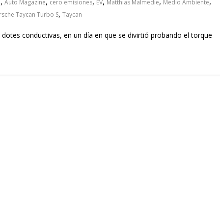
,
,
,
,
,
,
o
Auto Magazine
cero emisiones
EV
Matthias Malmedie
Medio Ambiente
,
rsche Taycan Turbo S
Taycan
dotes conductivas, en un día en que se divirtió probando el torque