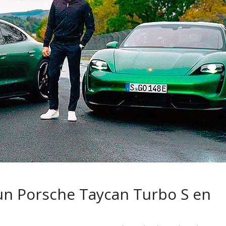
 pasar con tu
Campaña busca cambiar
 permanece
destino de los motociclis
 sin usar?
en la región
un Porsche Taycan Turbo S en