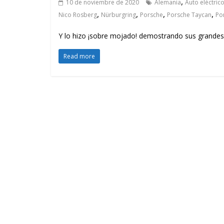
,
10 de noviembre de 2020
Alemania
Auto eléctric
,
,
,
,
Nico Rosberg
Nürburgring
Porsche
Porsche Taycan
Po
Y lo hizo ¡sobre mojado! demostrando sus grandes 
Read more