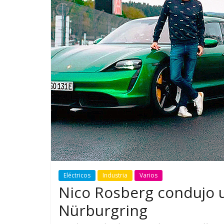
GM reafirma su
¿Qué puede
compromiso con movilidad
vehículo si
más segura y conectada
varios días
Eléctricos
Industria
Varios
Nico Rosberg condujo 
Nürburgring