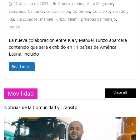
,
,
27 de junio de 2023
América Latina
Auto Magazine
,
,
,
,
,
,
campaña
Cantante
colaboración
Colombia
Concierto
Ecuador
,
,
,
,
,
Kia
Kia Ecuador
manuel Turizo
Miami
pruebas de manejo
varios
La nueva colaboración entre Kia y Manuel Turizo abarcará
contenido que será exhibido en 11 países de América
Latina, incluido
Read more
Movilidad
View All
Noticias de la Comunidad y Tránsito