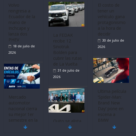
Mercado
La FEDAK
Ultima película
automotor
recibe 12
‘Spider‑Man:
nacional cierra
Sinotruk
Brand New
su mejor 1er
Bolden para
Day’ pone en
semestre en la
cubrir las rutas
escena a
historia
de La Vuelta
BMW
11 de julio de
31 de julio de
29 de julio de
2026
2026
2026
BMW, Toyota,
Quito se alista
¿Qué puede
Bosch y
para un nuevo
pasar con tu
Repsol
Kia Open del
vehículo si