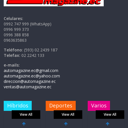
Celulares:
0992 747 999 (WhatsApp)
0996 999 373
0996 388 858
0963635863
Teléfono
: (593) 02 2439 187
Telefax:
02 2242 133
e-mails:
automagazine.ec@gmail.com
automagazine.ec@yahoo.com
direccion@automagazine.ec
ventas@automagazine.ec
Híbridos
Deportes
Varios
View All
View All
View All