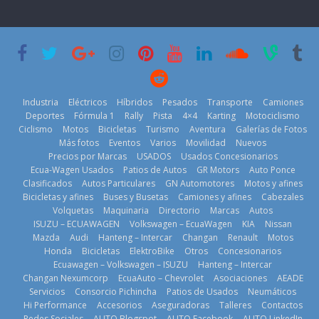
prueban flota
PGA Tour
permanece
que usa
Americas
varios días sin
gasolina 100%
usar?
20 de mayo de
renovable
3 de agosto de
2026
25 de julio de
2026
2026
Industria
Eléctricos
Híbridos
Pesados
Transporte
Camiones
Deportes
Fórmula 1
Rally
Pista
4×4
Karting
Motociclismo
Ciclismo
Motos
Bicicletas
Turismo
Aventura
Galerías de Fotos
Más fotos
Eventos
Varios
Movilidad
Nuevos
Kia reúne a
Precios por Marcas
USADOS
Usados Concesionarios
jugadores de
La FEDAK
Ecua-Wagen Usados
Patios de Autos
GR Motors
Auto Ponce
Nuevo SUV
fútbol de todo
recibe 12
Clasificados
Autos Particulares
GN Automotores
Motos y afines
Honda ZR-V
el mundo en
Sinotruk
Bicicletas y afines
Buses y Busetas
Camiones y afines
Cabezales
Advanced
‘Kia OMBC
Bolden para
Volquetas
Maquinaria
Directorio
Marcas
Autos
Hybrid para el
Cup’
cubrir las rutas
ISUZU – ECUAWAGEN
Volkswagen – EcuaWagen
KIA
Nissan
mercado local
de La Vuelta
6 de mayo de
Mazda
Audi
Hanteng – Intercar
Changan
Renault
Motos
23 de julio de
31 de julio de
Honda
Bicicletas
ElektroBike
Otros
Concesionarios
2026
Ecuawagen – Volkswagen – ISUZU
Hanteng – Intercar
2026
2026
Changan Nexumcorp
EcuaAuto – Chevrolet
Asociaciones
AEADE
Servicios
Consorcio Pichincha
Patios de Usados
Neumáticos
Hi Performance
Accesorios
Aseguradoras
Talleres
Contactos
Redes Sociales
AUTO Blogspot
AUTO Facebook
AUTO LinkedIn