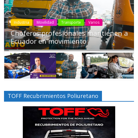
Industria
Movilidad
Transporte
Varios
Conducir cansado puede ser tan
peligroso como manejar ‘tomado’
TOFF Recubrimientos Poliuretano