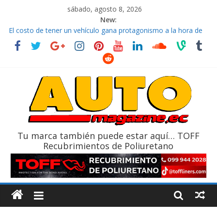
sábado, agosto 8, 2026
New:
El costo de tener un vehículo gana protagonismo a la hora de
decidir
Ultima película ‘Spider‑Man: Brand New Day’ pone en escena a
BMW
¿Qué puede pasar con tu vehículo si permanece varios días sin
usar?
La Vuelta al Ecuador 2026, edición 47ª, recorre 7 provincias en 8
días
La FEDAK recibe 12 Sinotruk Bolden para cubrir las rutas de La
Vuelta
Tu marca también puede estar aquí… TOFF
Recubrimientos de Poliuretano