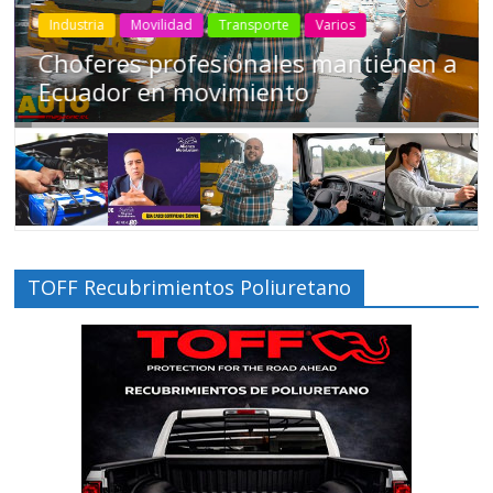
Industria
Movilidad
Transporte
Varios
Choferes profesionales mantienen a
Ecuador en movimiento
TOFF Recubrimientos Poliuretano