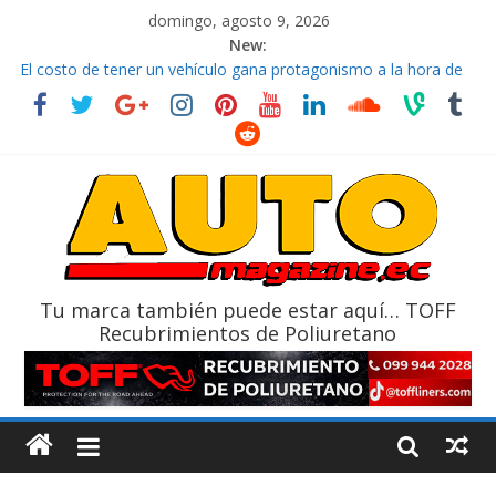
domingo, agosto 9, 2026
New:
La FEDAK recibe 12 Sinotruk Bolden para cubrir las rutas de La
Vuelta
El costo de tener un vehículo gana protagonismo a la hora de
decidir
Mercado automotor ecuatoriano creció un 28% en julio de
2026
¿Qué puede pasar con tu vehículo si permanece varios días sin
usar?
La Vuelta al Ecuador 2026, edición 47ª, recorre 7 provincias en 8
días
Tu marca también puede estar aquí… TOFF
Recubrimientos de Poliuretano