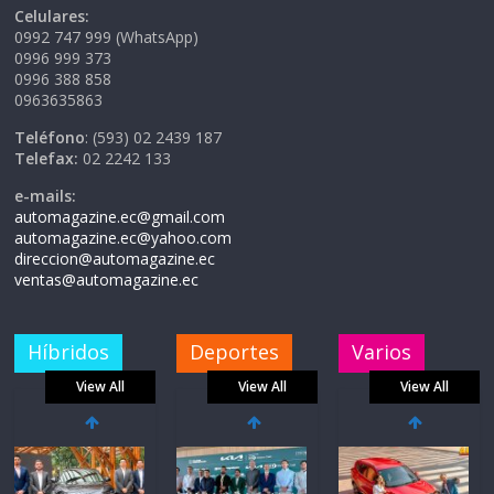
Celulares:
0992 747 999 (WhatsApp)
0996 999 373
0996 388 858
0963635863
Teléfono
: (593) 02 2439 187
Telefax:
02 2242 133
e-mails:
automagazine.ec@gmail.com
automagazine.ec@yahoo.com
direccion@automagazine.ec
ventas@automagazine.ec
Híbridos
Deportes
Varios
View All
View All
View All