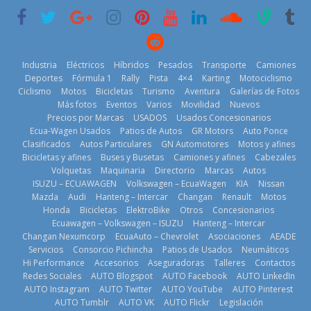
18 de julio de
29 de julio de
2026
2026
2026
Industria
Eléctricos
Híbridos
Pesados
Transporte
Camiones
Deportes
Fórmula 1
Rally
Pista
4×4
Karting
Motociclismo
Ciclismo
Motos
Bicicletas
Turismo
Aventura
Galerías de Fotos
Más fotos
Eventos
Varios
Movilidad
Nuevos
La Vuelta al
Precios por Marcas
USADOS
Usados Concesionarios
Mercado
Ecuador 2026,
¿Qué puede
Ecua-Wagen Usados
Patios de Autos
GR Motors
Auto Ponce
automotor
edición 47ª,
pasar con tu
Clasificados
Autos Particulares
GN Automotores
Motos y afines
ecuatoriano
recorre 7
vehículo si
Bicicletas y afines
Buses y Busetas
Camiones y afines
Cabezales
creció un 28%
provincias en 8
permanece
Volquetas
Maquinaria
Directorio
Marcas
Autos
en julio de
días
varios días sin
ISUZU – ECUAWAGEN
Volkswagen – EcuaWagen
KIA
Nissan
2026
usar?
1 de agosto de
Mazda
Audi
Hanteng – Intercar
Changan
Renault
Motos
4 de agosto de
3 de agosto de
Honda
Bicicletas
ElektroBike
Otros
Concesionarios
2026
Ecuawagen – Volkswagen – ISUZU
Hanteng – Intercar
2026
2026
Changan Nexumcorp
EcuaAuto – Chevrolet
Asociaciones
AEADE
Servicios
Consorcio Pichincha
Patios de Usados
Neumáticos
Hi Performance
Accesorios
Aseguradoras
Talleres
Contactos
Redes Sociales
AUTO Blogspot
AUTO Facebook
AUTO LinkedIn
AUTO Instagram
AUTO Twitter
AUTO YouTube
AUTO Pinterest
AUTO Tumblr
AUTO VK
AUTO Flickr
Legislación