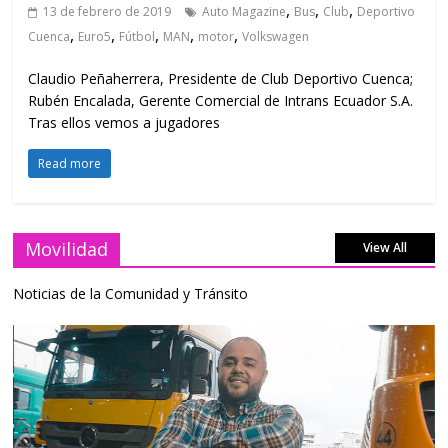
,
,
,
13 de febrero de 2019
Auto Magazine
Bus
Club
Deportivo
,
,
,
,
,
Cuenca
Euro5
Fútbol
MAN
motor
Volkswagen
Claudio Peñaherrera, Presidente de Club Deportivo Cuenca;
Rubén Encalada, Gerente Comercial de Intrans Ecuador S.A.
Tras ellos vemos a jugadores
Read more
Movilidad
View All
Noticias de la Comunidad y Tránsito