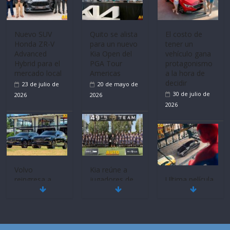
Nuevo SUV
Quito se alista
El costo de
Honda ZR-V
para un nuevo
tener un
Advanced
Kia Open del
vehículo gana
Hybrid para el
PGA Tour
protagonismo
mercado local
Americas
a la hora de
decidir
23 de julio de
20 de mayo de
30 de julio de
2026
2026
2026
Volvo
Kia reúne a
reingresa a
jugadores de
Ultima película
Ecuador de la
fútbol de todo
‘Spider‑Man:
mano de
el mundo en
Brand New
Inchcape y
‘Kia OMBC
Day’ pone en
lanza dos
Cup’
escena a
PHEV
BMW
6 de mayo de