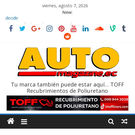
viernes, agosto 7, 2026
New:
El costo de tener un vehículo gana protagonismo a la hora de
decidir
Ultima película ‘Spider‑Man: Brand New Day’ pone en escena a
BMW
¿Qué puede pasar con tu vehículo si permanece varios días sin
usar?
La Vuelta al Ecuador 2026, edición 47ª, recorre 7 provincias en 8
días
La FEDAK recibe 12 Sinotruk Bolden para cubrir las rutas de La
Vuelta
Tu marca también puede estar aquí… TOFF
Recubrimientos de Poliuretano