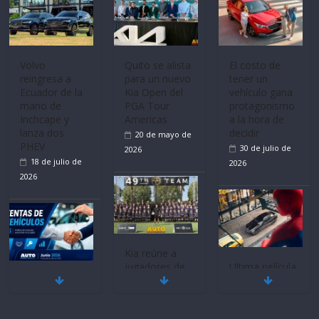
Volvo
Quito se alista
El costo de
reingresa a
para un nuevo
tener un
Ecuador de la
Kia Open del
vehículo gana
mano de
PGA Tour
protagonismo
Inchcape y
Americas
a la hora de
lanza dos
decidir
20 de mayo de
PHEV
30 de julio de
2026
18 de julio de
2026
2026
Kia reúne a
jugadores de
Ultima película
Mercado
fútbol de todo
‘Spider‑Man:
automotor
el mundo en
Brand New
nacional cierra
‘Kia OMBC
Day’ pone en