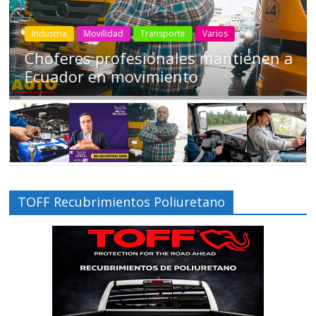
Industria
Movilidad
Transporte
Varios
Choferes profesionales mantienen a
Ecuador en movimiento
TOFF Recubrimientos Poliuretano