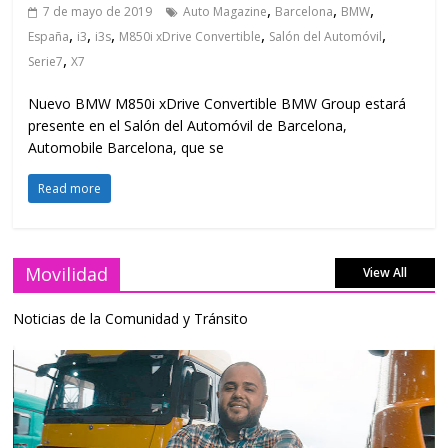
,
,
,
7 de mayo de 2019
Auto Magazine
Barcelona
BMW
,
,
,
,
,
España
i3
i3s
M850i xDrive Convertible
Salón del Automóvil
,
Serie7
X7
Nuevo BMW M850i xDrive Convertible BMW Group estará
presente en el Salón del Automóvil de Barcelona,
Automobile Barcelona, que se
Read more
Movilidad
View All
Noticias de la Comunidad y Tránsito