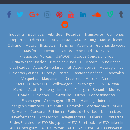
su mejor 1er
Cup’
escena a
semestre en la
BMW
6 de mayo de
historia
29 de julio de
2026
11 de julio de
2026
2026
Industria
Eléctricos
Híbridos
Pesados
Transporte
Camiones
Deportes
Fórmula 1
Rally
Pista
4×4
Karting
Motociclismo
Ciclismo
Motos
Bicicletas
Turismo
Aventura
Galerías de Fotos
Más fotos
Eventos
Varios
Movilidad
Nuevos
La Vuelta al
Precios por Marcas
USADOS
Usados Concesionarios
Ecuador 2026,
¿Qué puede
Ecua-Wagen Usados
Patios de Autos
GR Motors
Auto Ponce
BMW, Toyota,
edición 47ª,
pasar con tu
Clasificados
Autos Particulares
GN Automotores
Motos y afines
Bosch y
recorre 7
vehículo si
Bicicletas y afines
Buses y Busetas
Camiones y afines
Cabezales
Repsol
provincias en 8
permanece
Volquetas
Maquinaria
Directorio
Marcas
Autos
prueban flota
días
varios días sin
ISUZU – ECUAWAGEN
Volkswagen – EcuaWagen
KIA
Nissan
que usa
usar?
1 de agosto de
Mazda
Audi
Hanteng – Intercar
Changan
Renault
Motos
gasolina 100%
3 de agosto de
Honda
Bicicletas
ElektroBike
Otros
Concesionarios
2026
renovable
Ecuawagen – Volkswagen – ISUZU
Hanteng – Intercar
2026
25 de julio de
Changan Nexumcorp
EcuaAuto – Chevrolet
Asociaciones
AEADE
Servicios
Consorcio Pichincha
Patios de Usados
Neumáticos
2026
Hi Performance
Accesorios
Aseguradoras
Talleres
Contactos
Redes Sociales
AUTO Blogspot
AUTO Facebook
AUTO LinkedIn
AUTO Instagram
AUTO Twitter
AUTO YouTube
AUTO Pinterest