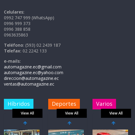
Celulares:
0992 747 999 (WhatsApp)
0996 999 373
0996 388 858
0963635863
Teléfono
: (593) 02 2439 187
Telefax:
02 2242 133
e-mails:
automagazine.ec@gmail.com
automagazine.ec@yahoo.com
direccion@automagazine.ec
ventas@automagazine.ec
Híbridos
Deportes
Varios
View All
View All
View All