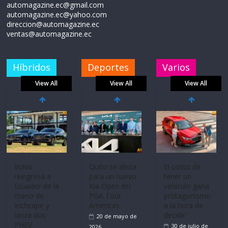
automagazine.ec@gmail.com
automagazine.ec@yahoo.com
direccion@automagazine.ec
ventas@automagazine.ec
Híbridos
Deportes
Varios
View All
View All
View All
Volvo
Quito se alista
El costo de
reingresa a
para un nuevo
tener un
Ecuador de la
Kia Open del
vehículo gana
mano de
PGA Tour
protagonismo
Inchcape y
Americas
a la hora de
lanza dos
decidir
20 de mayo de
PHEV
30 de julio de
2026