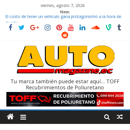
viernes, agosto 7, 2026
New:
El costo de tener un vehículo gana protagonismo a la hora de
decidir
Ultima película ‘Spider‑Man: Brand New Day’ pone en escena a
BMW
¿Qué puede pasar con tu vehículo si permanece varios días sin
usar?
La Vuelta al Ecuador 2026, edición 47ª, recorre 7 provincias en 8
días
La FEDAK recibe 12 Sinotruk Bolden para cubrir las rutas de La
Vuelta
Tu marca también puede estar aquí… TOFF
Recubrimientos de Poliuretano