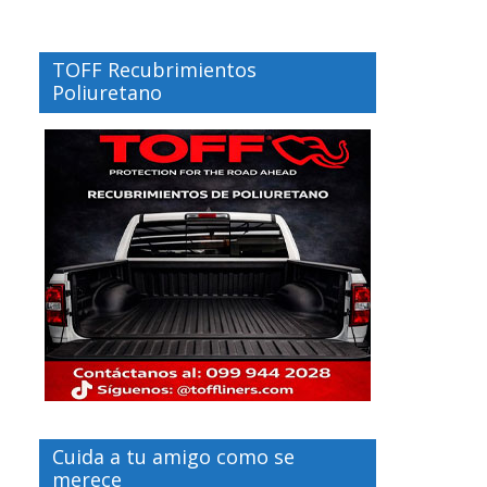
TOFF Recubrimientos
Poliuretano
Cuida a tu amigo como se
merece