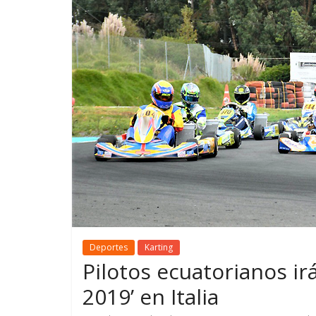
GM reafirma su
¿Qué puede
compromiso con movilidad
vehículo si
más segura y conectada
varios días
Deportes
Karting
Pilotos ecuatorianos ir
2019’ en Italia