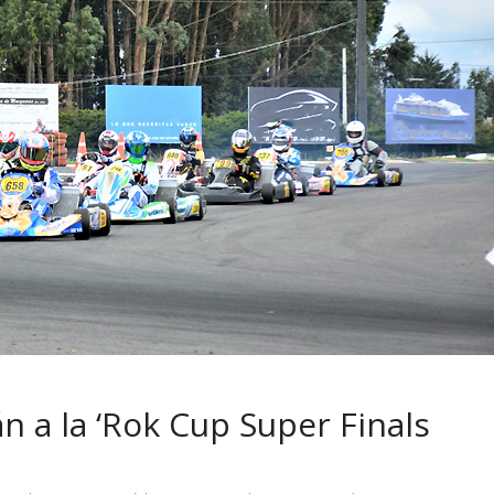
 pasar con tu
Campaña busca cambiar
 permanece
destino de los motociclis
 sin usar?
en la región
án a la ‘Rok Cup Super Finals