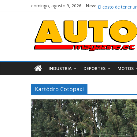
domingo, agosto 9, 2026
New:
La FEDAK recibe 12 
El costo de tener u
Mercado automotor 
¿Qué puede pasar co
La Vuelta al Ecuador
INDUSTRIA
DEPORTES
MOTOS
Kartódro Cotopaxi
Industria
Movilidad
Varios
Movilidad
Turi