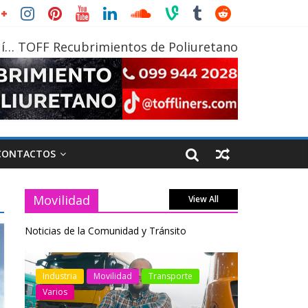
í… TOFF Recubrimientos de Poliuretano
CONTACTOS
Movilidad
View All
Noticias de la Comunidad y Tránsito
otos
Industria
Movilidad
Transporte
Industria
Varios
Varios