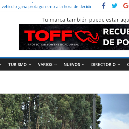
Sinotruk Bolden para cubrir las rutas de La Vuelta
n vehículo gana protagonismo a la hora de decidir
ecuatoriano creció un 28% en julio de 2026
Tu marca también puede estar aqu
n tu vehículo si permanece varios días sin usar?
 2026, edición 47ª, recorre 7 provincias en 8 días
TURISMO
VARIOS
NUEVOS
DIRECTORIO
AEADE
Industria
Motociclismo
M
smo
Varios
Movilidad