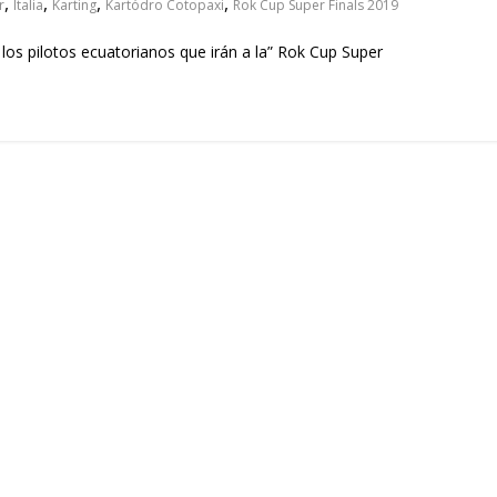
,
,
,
,
r
Italia
Karting
Kartódro Cotopaxi
Rok Cup Super Finals 2019
 los pilotos ecuatorianos que irán a la” Rok Cup Super