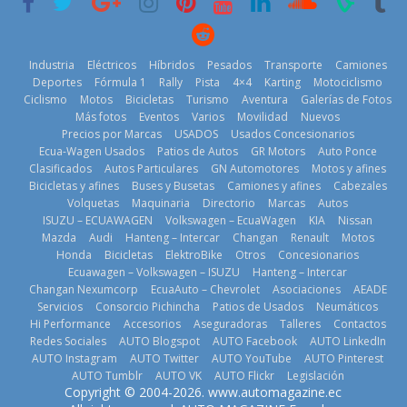
11 de julio de
2026
2026
Industria
Eléctricos
Híbridos
Pesados
Transporte
Camiones
Deportes
Fórmula 1
Rally
Pista
4×4
Karting
Motociclismo
Ciclismo
Motos
Bicicletas
Turismo
Aventura
Galerías de Fotos
Más fotos
Eventos
Varios
Movilidad
Nuevos
La Vuelta al
Precios por Marcas
USADOS
Usados Concesionarios
Ecuador 2026,
¿Qué puede
Ecua-Wagen Usados
Patios de Autos
GR Motors
Auto Ponce
BMW, Toyota,
edición 47ª,
pasar con tu
Clasificados
Autos Particulares
GN Automotores
Motos y afines
Bosch y
recorre 7
vehículo si
Bicicletas y afines
Buses y Busetas
Camiones y afines
Cabezales
Repsol
provincias en 8
permanece
Volquetas
Maquinaria
Directorio
Marcas
Autos
prueban flota
días
varios días sin
ISUZU – ECUAWAGEN
Volkswagen – EcuaWagen
KIA
Nissan
que usa
usar?
1 de agosto de
Mazda
Audi
Hanteng – Intercar
Changan
Renault
Motos
gasolina 100%
3 de agosto de
Honda
Bicicletas
ElektroBike
Otros
Concesionarios
2026
renovable
Ecuawagen – Volkswagen – ISUZU
Hanteng – Intercar
2026
25 de julio de
Changan Nexumcorp
EcuaAuto – Chevrolet
Asociaciones
AEADE
Servicios
Consorcio Pichincha
Patios de Usados
Neumáticos
2026
Hi Performance
Accesorios
Aseguradoras
Talleres
Contactos
Redes Sociales
AUTO Blogspot
AUTO Facebook
AUTO LinkedIn
AUTO Instagram
AUTO Twitter
AUTO YouTube
AUTO Pinterest
AUTO Tumblr
AUTO VK
AUTO Flickr
Legislación
La FEDAK
Copyright © 2004-2026. www.automagazine.ec
recibe 12
La FEDAK