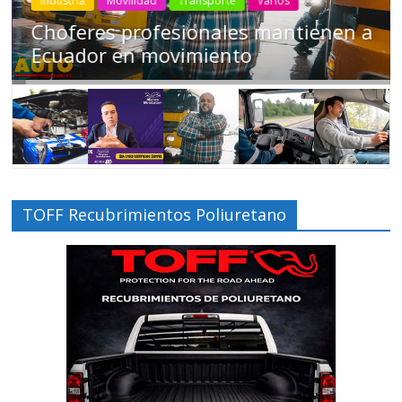
Industria
Movilidad
Transporte
Varios
Choferes profesionales mantienen a
Ecuador en movimiento
TOFF Recubrimientos Poliuretano