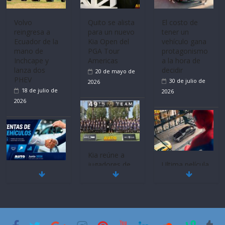
Volvo
Quito se alista
El costo de
reingresa a
para un nuevo
tener un
Ecuador de la
Kia Open del
vehículo gana
mano de
PGA Tour
protagonismo
Inchcape y
Americas
a la hora de
lanza dos
decidir
20 de mayo de
PHEV
30 de julio de
2026
18 de julio de
2026
2026
Kia reúne a
jugadores de
Ultima película
Mercado
fútbol de todo
‘Spider‑Man:
automotor
el mundo en
Brand New
nacional cierra
‘Kia OMBC
Day’ pone en
su mejor 1er
Cup’
escena a
semestre en la
BMW
6 de mayo de
historia
29 de julio de
2026