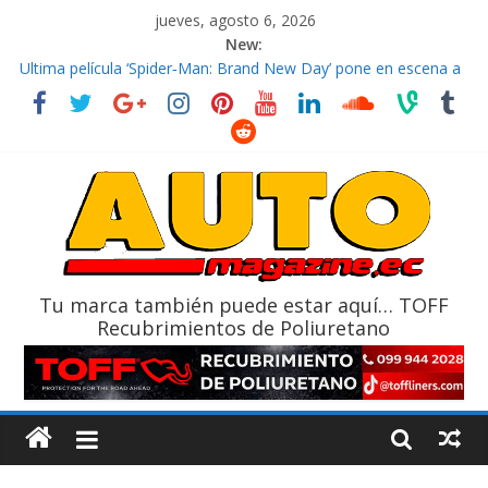
jueves, agosto 6, 2026
New:
El costo de tener un vehículo gana protagonismo a la hora de
decidir
Ultima película ‘Spider‑Man: Brand New Day’ pone en escena a
BMW
¿Qué puede pasar con tu vehículo si permanece varios días sin
usar?
La Vuelta al Ecuador 2026, edición 47ª, recorre 7 provincias en 8
días
La FEDAK recibe 12 Sinotruk Bolden para cubrir las rutas de La
Vuelta
Tu marca también puede estar aquí… TOFF
Recubrimientos de Poliuretano