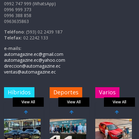
0992 747 999 (WhatsApp)
0996 999 373
0996 388 858
0963635863
Teléfono
: (593) 02 2439 187
Telefax:
02 2242 133
e-mails:
automagazine.ec@gmail.com
automagazine.ec@yahoo.com
direccion@automagazine.ec
ventas@automagazine.ec
Híbridos
Deportes
Varios
View All
View All
View All