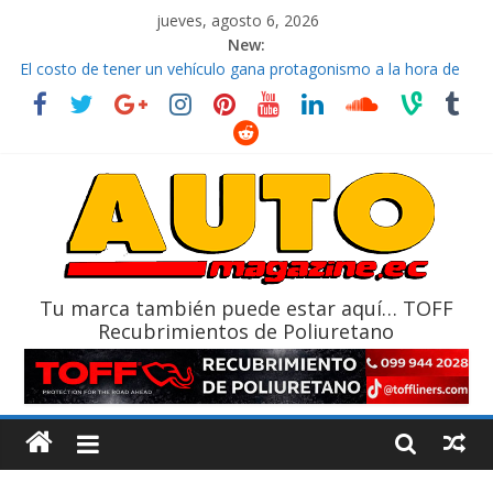
jueves, agosto 6, 2026
New:
El costo de tener un vehículo gana protagonismo a la hora de
decidir
Ultima película ‘Spider‑Man: Brand New Day’ pone en escena a
BMW
¿Qué puede pasar con tu vehículo si permanece varios días sin
usar?
La Vuelta al Ecuador 2026, edición 47ª, recorre 7 provincias en 8
días
La FEDAK recibe 12 Sinotruk Bolden para cubrir las rutas de La
Vuelta
Tu marca también puede estar aquí… TOFF
Recubrimientos de Poliuretano