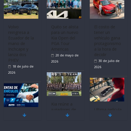
Volvo
El costo de
La FEDAK
reingresa a
tener un
recibe 12
Ecuador de la
vehículo gana
Sinotruk
mano de
protagonismo
Bolden para
Inchcape y
a la hora de
cubrir las rutas
lanza dos
decidir
de La Vuelta
PHEV
30 de julio de
31 de julio de
18 de julio de
2026
2026
2026
Ultima película
Quito se alista
Mercado
‘Spider‑Man:
para un nuevo
automotor
Brand New
Kia Open del
nacional cierra
Day’ pone en
PGA Tour
su mejor 1er
escena a
Americas
semestre en la
BMW
historia
20 de mayo de
29 de julio de