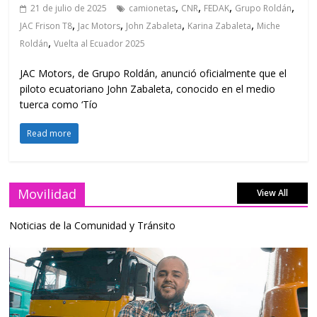
,
,
,
,
21 de julio de 2025
camionetas
CNR
FEDAK
Grupo Roldán
,
,
,
,
JAC Frison T8
Jac Motors
John Zabaleta
Karina Zabaleta
Miche
,
Roldán
Vuelta al Ecuador 2025
JAC Motors, de Grupo Roldán, anunció oficialmente que el
piloto ecuatoriano John Zabaleta, conocido en el medio
tuerca como ‘Tío
Read more
Movilidad
View All
Noticias de la Comunidad y Tránsito