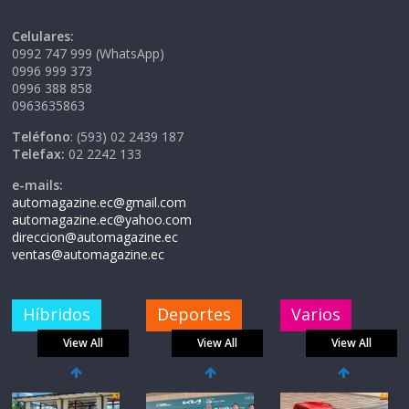
Celulares:
0992 747 999 (WhatsApp)
0996 999 373
0996 388 858
0963635863
Teléfono
: (593) 02 2439 187
Telefax:
02 2242 133
e-mails:
automagazine.ec@gmail.com
automagazine.ec@yahoo.com
direccion@automagazine.ec
ventas@automagazine.ec
Híbridos
Deportes
Varios
View All
View All
View All