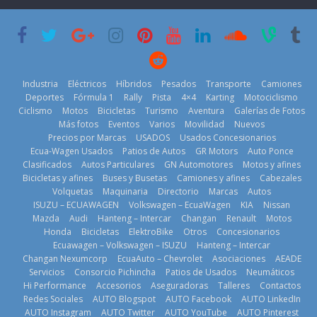
2026
11 de julio de
2026
2026
Industria
Eléctricos
Híbridos
Pesados
Transporte
Camiones
Deportes
Fórmula 1
Rally
Pista
4×4
Karting
Motociclismo
Kia reúne a
¿Qué puede
Ciclismo
Motos
Bicicletas
Turismo
Aventura
Galerías de Fotos
jugadores de
BMW, Toyota,
pasar con tu
Más fotos
Eventos
Varios
Movilidad
Nuevos
fútbol de todo
Bosch y
vehículo si
Precios por Marcas
USADOS
Usados Concesionarios
el mundo en
Repsol
permanece
Ecua-Wagen Usados
Patios de Autos
GR Motors
Auto Ponce
‘Kia OMBC
prueban flota
varios días sin
Clasificados
Autos Particulares
GN Automotores
Motos y afines
Cup’
que usa
usar?
Bicicletas y afines
Buses y Busetas
Camiones y afines
Cabezales
gasolina 100%
6 de mayo de
3 de agosto de
Volquetas
Maquinaria
Directorio
Marcas
Autos
renovable
2026
ISUZU – ECUAWAGEN
Volkswagen – EcuaWagen
KIA
Nissan
2026
25 de julio de
Mazda
Audi
Hanteng – Intercar
Changan
Renault
Motos
Honda
Bicicletas
ElektroBike
Otros
Concesionarios
2026
Ecuawagen – Volkswagen – ISUZU
Hanteng – Intercar
Changan Nexumcorp
EcuaAuto – Chevrolet
Asociaciones
AEADE
Servicios
Consorcio Pichincha
Patios de Usados
Neumáticos
Hi Performance
Accesorios
Aseguradoras
Talleres
Contactos
Redes Sociales
AUTO Blogspot
AUTO Facebook
AUTO LinkedIn
La Vuelta al
La FEDAK
AUTO Instagram
AUTO Twitter
AUTO YouTube
AUTO Pinterest