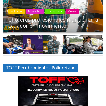
Industria
Movilidad
Transporte
Varios
Choferes profesionales mantienen a
Ecuador en movimiento
TOFF Recubrimientos Poliuretano