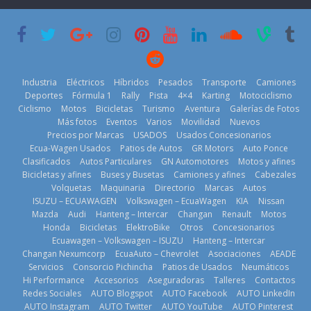
que usa
Americas
varios días sin
gasolina 100%
usar?
20 de mayo de
renovable
3 de agosto de
2026
25 de julio de
2026
2026
Industria
Eléctricos
Híbridos
Pesados
Transporte
Camiones
Deportes
Fórmula 1
Rally
Pista
4×4
Karting
Motociclismo
Ciclismo
Motos
Bicicletas
Turismo
Aventura
Galerías de Fotos
Más fotos
Eventos
Varios
Movilidad
Nuevos
Kia reúne a
Precios por Marcas
USADOS
Usados Concesionarios
jugadores de
La FEDAK
Ecua-Wagen Usados
Patios de Autos
GR Motors
Auto Ponce
Nuevo SUV
fútbol de todo
recibe 12
Clasificados
Autos Particulares
GN Automotores
Motos y afines
Honda ZR-V
el mundo en
Sinotruk
Bicicletas y afines
Buses y Busetas
Camiones y afines
Cabezales
Advanced
‘Kia OMBC
Bolden para
Volquetas
Maquinaria
Directorio
Marcas
Autos
Hybrid para el
Cup’
cubrir las rutas
ISUZU – ECUAWAGEN
Volkswagen – EcuaWagen
KIA
Nissan
mercado local
de La Vuelta
6 de mayo de
Mazda
Audi
Hanteng – Intercar
Changan
Renault
Motos
23 de julio de
31 de julio de
Honda
Bicicletas
ElektroBike
Otros
Concesionarios
2026
Ecuawagen – Volkswagen – ISUZU
Hanteng – Intercar
2026
2026
Changan Nexumcorp
EcuaAuto – Chevrolet
Asociaciones
AEADE
Servicios
Consorcio Pichincha
Patios de Usados
Neumáticos
Hi Performance
Accesorios
Aseguradoras
Talleres
Contactos
Redes Sociales
AUTO Blogspot
AUTO Facebook
AUTO LinkedIn
AUTO Instagram
AUTO Twitter
AUTO YouTube
AUTO Pinterest