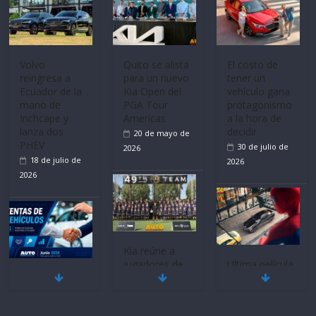
Mercado
La FEDAK
Ultima película
automotor
recibe 12
‘Spider‑Man:
nacional cierra
Sinotruk
Brand New
su mejor 1er
Bolden para
Day’ pone en
semestre en la
cubrir las rutas
escena a
historia
de La Vuelta
BMW
11 de julio de
31 de julio de
29 de julio de
2026
2026
2026
BMW, Toyota,
Quito se alista
¿Qué puede
Bosch y
para un nuevo
pasar con tu
Repsol
Kia Open del
vehículo si
prueban flota
PGA Tour
permanece