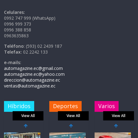
Celulares:
0992 747 999 (WhatsApp)
0996 999 373
0996 388 858
0963635863
Teléfono
: (593) 02 2439 187
Telefax:
02 2242 133
e-mails:
automagazine.ec@gmail.com
automagazine.ec@yahoo.com
direccion@automagazine.ec
ventas@automagazine.ec
Híbridos
Deportes
Varios
View All
View All
View All