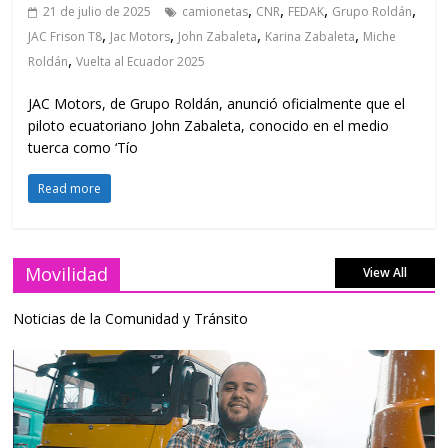
,
,
,
,
21 de julio de 2025
camionetas
CNR
FEDAK
Grupo Roldán
,
,
,
,
JAC Frison T8
Jac Motors
John Zabaleta
Karina Zabaleta
Miche
,
Roldán
Vuelta al Ecuador 2025
JAC Motors, de Grupo Roldán, anunció oficialmente que el
piloto ecuatoriano John Zabaleta, conocido en el medio
tuerca como ‘Tío
Read more
Movilidad
View All
Noticias de la Comunidad y Tránsito