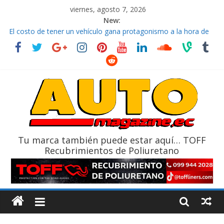
viernes, agosto 7, 2026
New:
El costo de tener un vehículo gana protagonismo a la hora de
decidir
Ultima película ‘Spider‑Man: Brand New Day’ pone en escena a
BMW
¿Qué puede pasar con tu vehículo si permanece varios días sin
usar?
La Vuelta al Ecuador 2026, edición 47ª, recorre 7 provincias en 8
días
La FEDAK recibe 12 Sinotruk Bolden para cubrir las rutas de La
Vuelta
Tu marca también puede estar aquí… TOFF
Recubrimientos de Poliuretano