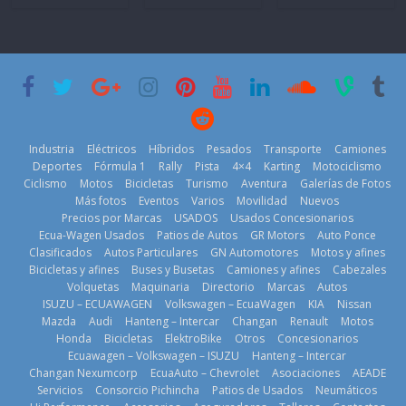
mano de
el mundo en
Brand New
Inchcape y
‘Kia OMBC
Day’ pone en
lanza dos
Cup’
escena a
PHEV
BMW
6 de mayo de
18 de julio de
29 de julio de
2026
2026
2026
Industria
Eléctricos
Híbridos
Pesados
Transporte
Camiones
Deportes
Fórmula 1
Rally
Pista
4×4
Karting
Motociclismo
Ciclismo
Motos
Bicicletas
Turismo
Aventura
Galerías de Fotos
Más fotos
Eventos
Varios
Movilidad
Nuevos
La Vuelta al
Precios por Marcas
USADOS
Usados Concesionarios
Mercado
Ecuador 2026,
¿Qué puede
Ecua-Wagen Usados
Patios de Autos
GR Motors
Auto Ponce
automotor
edición 47ª,
pasar con tu
Clasificados
Autos Particulares
GN Automotores
Motos y afines
ecuatoriano
recorre 7
vehículo si
Bicicletas y afines
Buses y Busetas
Camiones y afines
Cabezales
creció un 28%
provincias en 8
permanece
Volquetas
Maquinaria
Directorio
Marcas
Autos
en julio de
días
varios días sin
ISUZU – ECUAWAGEN
Volkswagen – EcuaWagen
KIA
Nissan
2026
usar?
1 de agosto de
Mazda
Audi
Hanteng – Intercar
Changan
Renault
Motos
4 de agosto de
3 de agosto de
Honda
Bicicletas
ElektroBike
Otros
Concesionarios
2026
Ecuawagen – Volkswagen – ISUZU
Hanteng – Intercar
2026
2026
Changan Nexumcorp
EcuaAuto – Chevrolet
Asociaciones
AEADE
Servicios
Consorcio Pichincha
Patios de Usados
Neumáticos