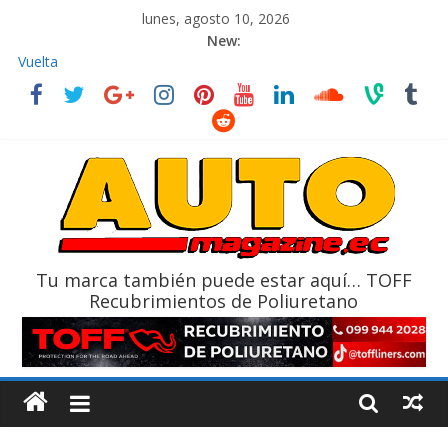
lunes, agosto 10, 2026
New:
La FEDAK recibe 12 Sinotruk Bolden para cubrir las rutas de La
Vuelta
El costo de tener un vehículo gana protagonismo a la hora de
decidir
Mercado automotor ecuatoriano creció un 28% en julio de
2026
¿Qué puede pasar con tu vehículo si permanece varios días sin
usar?
La Vuelta al Ecuador 2026, edición 47ª, recorre 7 provincias en 8
días
Tu marca también puede estar aquí… TOFF
Recubrimientos de Poliuretano