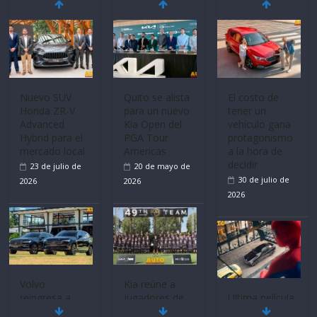
Nuevo SUV
Quito se alista
El costo de
Honda ZR-V
para un nuevo
tener un
Advanced
Kia Open del
vehículo gana
Hybrid para el
PGA Tour
protagonismo
mercado local
Americas
a la hora de
decidir
23 de julio de
20 de mayo de
30 de julio de
2026
2026
2026
Volvo
Kia reúne a
reingresa a
jugadores de
Ultima película
Ecuador de la
fútbol de todo
‘Spider‑Man: