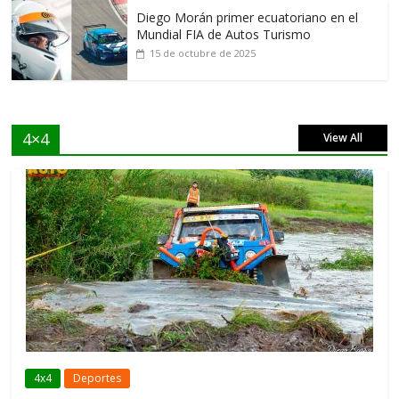
Diego Morán primer ecuatoriano en el
Mundial FIA de Autos Turismo
15 de octubre de 2025
4×4
View All
4x4
Deportes