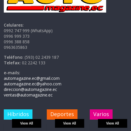
Celulares:
0992 747 999 (WhatsApp)
0996 999 373
0996 388 858
0963635863
Teléfono
: (593) 02 2439 187
Telefax:
02 2242 133
e-mails:
automagazine.ec@gmail.com
automagazine.ec@yahoo.com
direccion@automagazine.ec
ventas@automagazine.ec
Híbridos
Deportes
Varios
View All
View All
View All