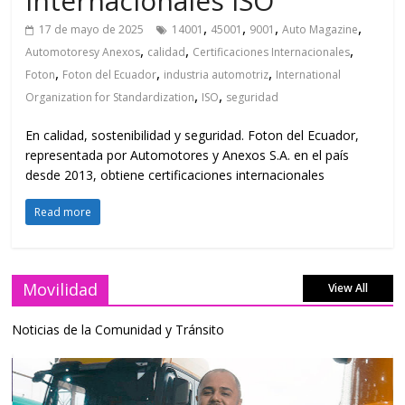
internacionales ISO
,
,
,
,
17 de mayo de 2025
14001
45001
9001
Auto Magazine
,
,
,
Automotoresy Anexos
calidad
Certificaciones Internacionales
,
,
,
Foton
Foton del Ecuador
industria automotriz
International
,
,
Organization for Standardization
ISO
seguridad
En calidad, sostenibilidad y seguridad. Foton del Ecuador,
representada por Automotores y Anexos S.A. en el país
desde 2013, obtiene certificaciones internacionales
Read more
Movilidad
View All
Noticias de la Comunidad y Tránsito