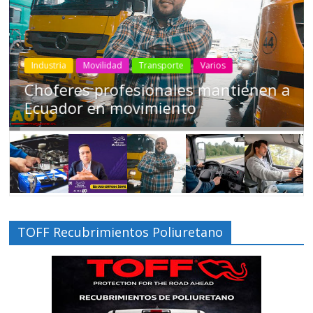
Industria
Movilidad
Transporte
Varios
Choferes profesionales mantienen a
Ecuador en movimiento
TOFF Recubrimientos Poliuretano