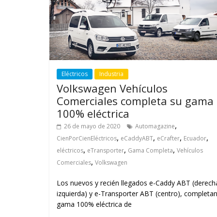
Eléctricos
Industria
Volkswagen Vehículos
Comerciales completa su gama
100% eléctrica
,
26 de mayo de 2020
Automagazine
,
,
,
,
CienPorCienEléctricos
eCaddyABT
eCrafter
Ecuador
,
,
,
eléctricos
eTransporter
Gama Completa
Vehículos
,
Comerciales
Volkswagen
Los nuevos y recién llegados e-Caddy ABT (derech
izquierda) y e-Transporter ABT (centro), completan
gama 100% eléctrica de