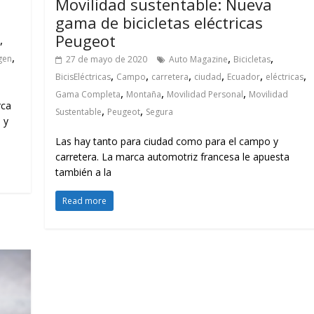
l
Movilidad sustentable: Nueva
gama de bicicletas eléctricas
Peugeot
,
,
,
,
gen
27 de mayo de 2020
Auto Magazine
Bicicletas
,
,
,
,
,
,
BicisEléctricas
Campo
carretera
ciudad
Ecuador
eléctricas
,
,
,
Gama Completa
Montaña
Movilidad Personal
Movilidad
rca
,
,
Sustentable
Peugeot
Segura
 y
Las hay tanto para ciudad como para el campo y
carretera. La marca automotriz francesa le apuesta
también a la
Read more