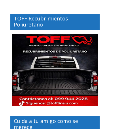
TOFF Recubrimientos
Poliuretano
Cuida a tu amigo como se
merece