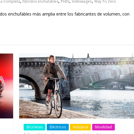
,
,
,
,
a Completa
híbridos enchufables
PHEV
Volkswagen
Way To Zero
os enchufables más amplia entre los fabricantes de volumen, con
Bicicletas
Eléctricos
Industria
Movilidad