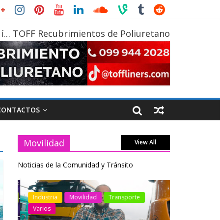
í… TOFF Recubrimientos de Poliuretano
CONTACTOS
Movilidad
View All
Noticias de la Comunidad y Tránsito
otos
Industria
Movilidad
Transporte
Industria
Varios
Varios