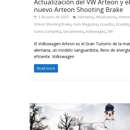
Actualización del VW Arteon y e
nuevo Arteon Shooting Brake
,
,
3 de junio de 2020
Alemania
Altualización
Arteon
,
,
,
Arteon Shooting Brake
Auto Magazine
Ecuador
EcuaWa
,
,
,
Gama Completa
lanzamiento
Volkswagen
VW
El Volkswagen Arteon es el Gran Turismo de la ma
alemana, un modelo vanguardista, lleno de energía
eficiente. Volkswagen
Read more