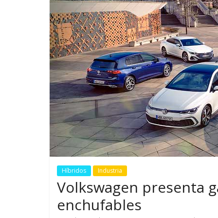
GM reafirma su
¿Qué puede
compromiso con movilidad
vehículo si
más segura y conectada
varios días
Híbridos
Industria
Volkswagen presenta g
enchufables