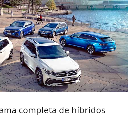
 pasar con tu
Campaña busca cambiar
 permanece
destino de los motociclis
 sin usar?
en la región
ama completa de híbridos