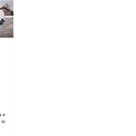
a e
 la