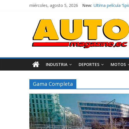
El costo de tener 
miércoles, agosto 5, 2026
New:
Ultima película ‘
¿Qué puede pasar c
La Vuelta al Ecuado
La FEDAK recibe 12
INDUSTRIA
DEPORTES
MOTOS
Gama Completa
Industria
Movilidad
Varios
Movilidad
Turi