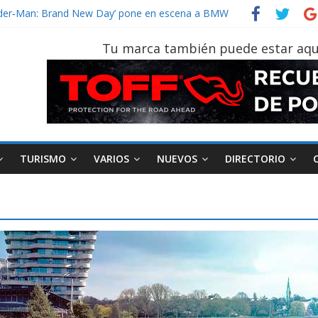
un vehículo gana protagonismo a la hora de decidir
Spider‑Man: Brand New Day’ pone en escena a BMW
on tu vehículo si permanece varios días sin usar?
Tu marca también puede estar aqu
r 2026, edición 47ª, recorre 7 provincias en 8 días
 Sinotruk Bolden para cubrir las rutas de La Vuelta
TURISMO
VARIOS
NUEVOS
DIRECTORIO
AEADE
Industria
Motociclismo
M
smo
Varios
Movilidad