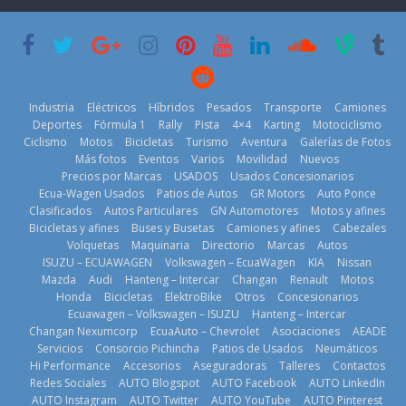
lanza dos
Cup’
escena a
PHEV
BMW
6 de mayo de
18 de julio de
29 de julio de
2026
2026
2026
Industria
Eléctricos
Híbridos
Pesados
Transporte
Camiones
Deportes
Fórmula 1
Rally
Pista
4×4
Karting
Motociclismo
Ciclismo
Motos
Bicicletas
Turismo
Aventura
Galerías de Fotos
Más fotos
Eventos
Varios
Movilidad
Nuevos
La Vuelta al
Precios por Marcas
USADOS
Usados Concesionarios
Mercado
Ecuador 2026,
¿Qué puede
Ecua-Wagen Usados
Patios de Autos
GR Motors
Auto Ponce
automotor
edición 47ª,
pasar con tu
Clasificados
Autos Particulares
GN Automotores
Motos y afines
ecuatoriano
recorre 7
vehículo si
Bicicletas y afines
Buses y Busetas
Camiones y afines
Cabezales
creció un 28%
provincias en 8
permanece
Volquetas
Maquinaria
Directorio
Marcas
Autos
en julio de
días
varios días sin
ISUZU – ECUAWAGEN
Volkswagen – EcuaWagen
KIA
Nissan
2026
usar?
1 de agosto de
Mazda
Audi
Hanteng – Intercar
Changan
Renault
Motos
4 de agosto de
3 de agosto de
Honda
Bicicletas
ElektroBike
Otros
Concesionarios
2026
Ecuawagen – Volkswagen – ISUZU
Hanteng – Intercar
2026
2026
Changan Nexumcorp
EcuaAuto – Chevrolet
Asociaciones
AEADE
Servicios
Consorcio Pichincha
Patios de Usados
Neumáticos
Hi Performance
Accesorios
Aseguradoras
Talleres
Contactos
Redes Sociales
AUTO Blogspot
AUTO Facebook
AUTO LinkedIn
AUTO Instagram
AUTO Twitter
AUTO YouTube
AUTO Pinterest