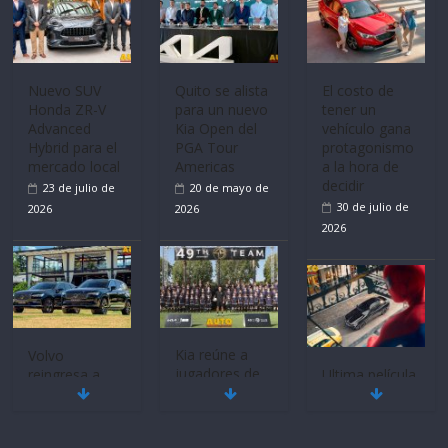
Nuevo SUV
Quito se alista
El costo de
Honda ZR-V
para un nuevo
tener un
Advanced
Kia Open del
vehículo gana
Hybrid para el
PGA Tour
protagonismo
mercado local
Americas
a la hora de
decidir
23 de julio de
20 de mayo de
30 de julio de
2026
2026
2026
Volvo
Kia reúne a
reingresa a
jugadores de
Ultima película
Ecuador de la
fútbol de todo
‘Spider‑Man:
mano de
el mundo en
Brand New
Inchcape y
‘Kia OMBC
Day’ pone en