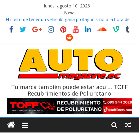
lunes, agosto 10, 2026
New:
La FEDAK recibe 12 Sinotruk Bolden para cubrir las rutas de La
Vuelta
El costo de tener un vehículo gana protagonismo a la hora de
decidir
Mercado automotor ecuatoriano creció un 28% en julio de
2026
¿Qué puede pasar con tu vehículo si permanece varios días sin
usar?
La Vuelta al Ecuador 2026, edición 47ª, recorre 7 provincias en 8
días
Tu marca también puede estar aquí… TOFF
Recubrimientos de Poliuretano