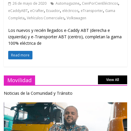
,
,
26 de mayo de 2020
Automagazine
CienPorCienEléctricos
,
,
,
,
,
eCaddyABT
eCrafter
Ecuador
eléctricos
eTransporter
Gama
,
,
Completa
Vehículos Comerciales
Volkswagen
Los nuevos y recién llegados e-Caddy ABT (derecha e
izquierda) y e-Transporter ABT (centro), completan la gama
100% eléctrica de
Read more
Movilidad
View All
Noticias de la Comunidad y Tránsito