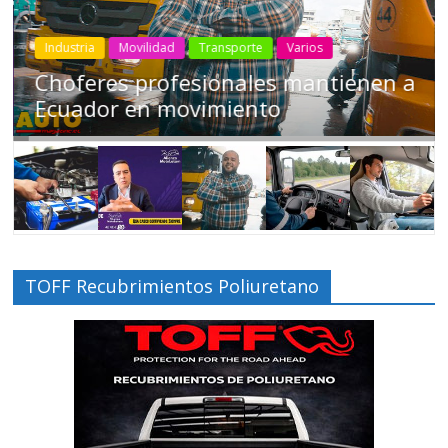
Industria
Movilidad
Transporte
Varios
Choferes profesionales mantienen a
Ecuador en movimiento
TOFF Recubrimientos Poliuretano