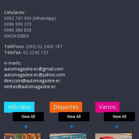
Celulares:
0992 747 999 (WhatsApp)
0996 999 373
0996 388 858
0963635863
Teléfono
: (593) 02 2439 187
Telefax:
02 2242 133
e-mails:
automagazine.ec@gmail.com
automagazine.ec@yahoo.com
direccion@automagazine.ec
ventas@automagazine.ec
Híbridos
Deportes
Varios
View All
View All
View All