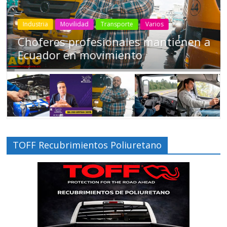
Industria
Movilidad
Transporte
Varios
Conducir cansado puede ser tan
peligroso como manejar ‘tomado’
TOFF Recubrimientos Poliuretano