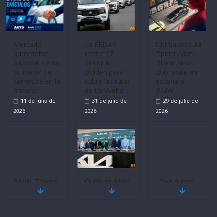
Mercado
La FEDAK
Ultima película
automotor
recibe 12
‘Spider‑Man:
nacional cierra
Sinotruk
Brand New
su mejor 1er
Bolden para
Day’ pone en
semestre en la
cubrir las rutas
escena a
historia
de La Vuelta
BMW
11 de julio de
31 de julio de
29 de julio de
2026
2026
2026
BMW, Toyota,
Quito se alista
¿Qué puede
Bosch y
para un nuevo
pasar con tu
Repsol
Kia Open del
vehículo si
prueban flota
PGA Tour
permanece