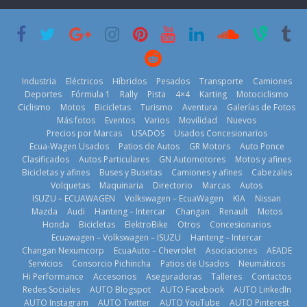
que usa
Americas
varios días sin
gasolina 100%
usar?
20 de mayo de
renovable
3 de agosto de
2026
25 de julio de
2026
2026
Industria
Eléctricos
Híbridos
Pesados
Transporte
Camiones
Deportes
Fórmula 1
Rally
Pista
4×4
Karting
Motociclismo
Ciclismo
Motos
Bicicletas
Turismo
Aventura
Galerías de Fotos
Más fotos
Eventos
Varios
Movilidad
Nuevos
Kia reúne a
Precios por Marcas
USADOS
Usados Concesionarios
jugadores de
La FEDAK
Ecua-Wagen Usados
Patios de Autos
GR Motors
Auto Ponce
Nuevo SUV
fútbol de todo
recibe 12
Clasificados
Autos Particulares
GN Automotores
Motos y afines
Honda ZR-V
el mundo en
Sinotruk
Bicicletas y afines
Buses y Busetas
Camiones y afines
Cabezales
Advanced
‘Kia OMBC
Bolden para
Volquetas
Maquinaria
Directorio
Marcas
Autos
Hybrid para el
Cup’
cubrir las rutas
ISUZU – ECUAWAGEN
Volkswagen – EcuaWagen
KIA
Nissan
mercado local
de La Vuelta
6 de mayo de
Mazda
Audi
Hanteng – Intercar
Changan
Renault
Motos
23 de julio de
31 de julio de
Honda
Bicicletas
ElektroBike
Otros
Concesionarios
2026
Ecuawagen – Volkswagen – ISUZU
Hanteng – Intercar
2026
2026
Changan Nexumcorp
EcuaAuto – Chevrolet
Asociaciones
AEADE
Servicios
Consorcio Pichincha
Patios de Usados
Neumáticos
Hi Performance
Accesorios
Aseguradoras
Talleres
Contactos
Redes Sociales
AUTO Blogspot
AUTO Facebook
AUTO LinkedIn
AUTO Instagram
AUTO Twitter
AUTO YouTube
AUTO Pinterest