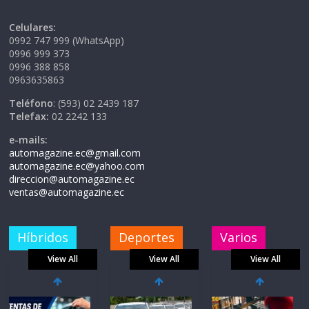
Celulares:
0992 747 999 (WhatsApp)
0996 999 373
0996 388 858
0963635863
Teléfono
: (593) 02 2439 187
Telefax:
02 2242 133
e-mails:
automagazine.ec@gmail.com
automagazine.ec@yahoo.com
direccion@automagazine.ec
ventas@automagazine.ec
Híbridos
Deportes
Varios
View All
View All
View All