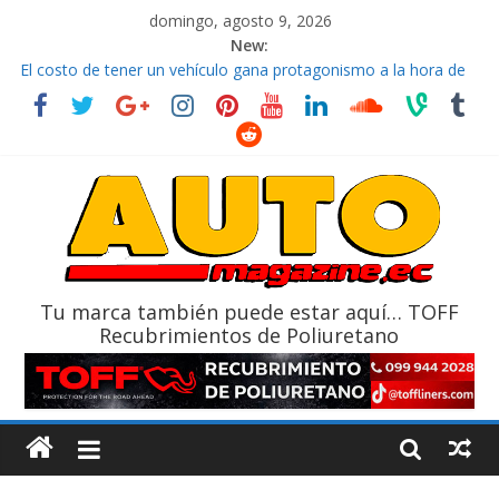
domingo, agosto 9, 2026
New:
El costo de tener un vehículo gana protagonismo a la hora de
decidir
Ultima película ‘Spider‑Man: Brand New Day’ pone en escena a
BMW
¿Qué puede pasar con tu vehículo si permanece varios días sin
usar?
La Vuelta al Ecuador 2026, edición 47ª, recorre 7 provincias en 8
días
La FEDAK recibe 12 Sinotruk Bolden para cubrir las rutas de La
Vuelta
Tu marca también puede estar aquí… TOFF
Recubrimientos de Poliuretano