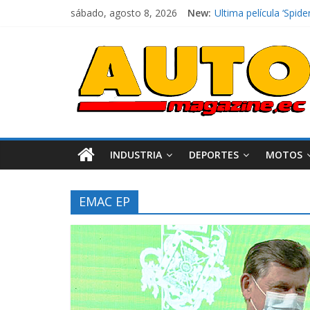
sábado, agosto 8, 2026
New:
El costo de tener un 
Ultima película ‘Sp
¿Qué puede pasar con
La Vuelta al Ecuador 
La FEDAK recibe 12 Si
INDUSTRIA
DEPORTES
MOTOS
EMAC EP
Industria
Movilidad
Varios
Movilidad
Turi