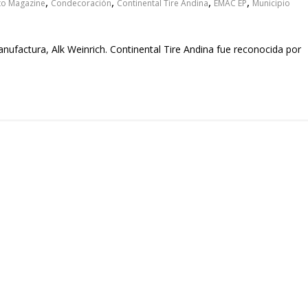
,
,
,
,
to Magazine
Condecoración
Continental Tire Andina
EMAC EP
Municipio
anufactura, Alk Weinrich. Continental Tire Andina fue reconocida por