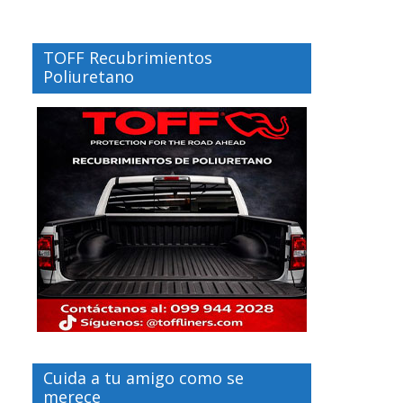
TOFF Recubrimientos
Poliuretano
Cuida a tu amigo como se
merece