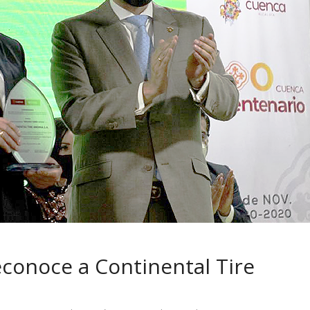
 pasar con tu
Campaña busca cambiar
 permanece
destino de los motociclis
 sin usar?
en la región
conoce a Continental Tire