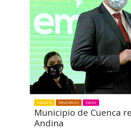
GM reafirma su
¿Qué puede
compromiso con movilidad
vehículo si
más segura y conectada
varios días
Industria
Neumáticos
Varios
Municipio de Cuenca re
Andina