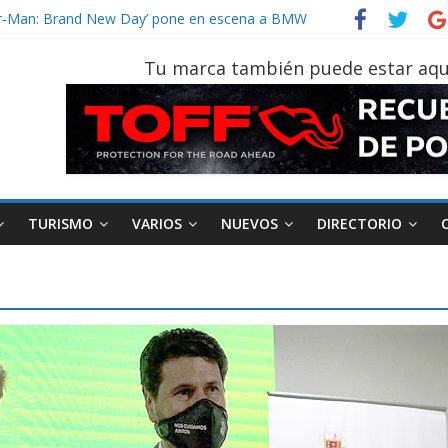
vehículo gana protagonismo a la hora de decidir
ider‑Man: Brand New Day’ pone en escena a BMW
 tu vehículo si permanece varios días sin usar?
Tu marca también puede estar aqu
2026, edición 47ª, recorre 7 provincias en 8 días
notruk Bolden para cubrir las rutas de La Vuelta
TURISMO
VARIOS
NUEVOS
DIRECTORIO
AEADE
Industria
Motociclismo
M
smo
Varios
Movilidad