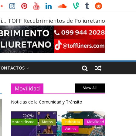
í… TOFF Recubrimientos de Poliuretano
CONTACTOS
Movilidad
View All
Noticias de la Comunidad y Tránsito
otos
Industria
Movilidad
Transporte
Industria
Varios
Varios