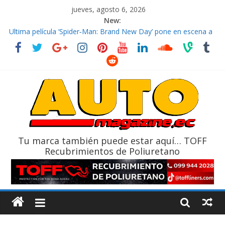
jueves, agosto 6, 2026
New:
El costo de tener un vehículo gana protagonismo a la hora de
decidir
Ultima película ‘Spider‑Man: Brand New Day’ pone en escena a
BMW
¿Qué puede pasar con tu vehículo si permanece varios días sin
usar?
La Vuelta al Ecuador 2026, edición 47ª, recorre 7 provincias en 8
días
La FEDAK recibe 12 Sinotruk Bolden para cubrir las rutas de La
Vuelta
Tu marca también puede estar aquí… TOFF
Recubrimientos de Poliuretano