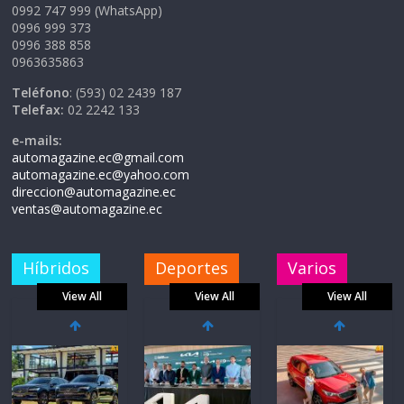
0992 747 999 (WhatsApp)
0996 999 373
0996 388 858
0963635863
Teléfono
: (593) 02 2439 187
Telefax:
02 2242 133
e-mails:
automagazine.ec@gmail.com
automagazine.ec@yahoo.com
direccion@automagazine.ec
ventas@automagazine.ec
Híbridos
Deportes
Varios
View All
View All
View All