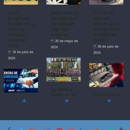
Volvo
Quito se alista
El costo de
reingresa a
para un nuevo
tener un
Ecuador de la
Kia Open del
vehículo gana
mano de
PGA Tour
protagonismo
Inchcape y
Americas
a la hora de
lanza dos
decidir
20 de mayo de
PHEV
30 de julio de
2026
18 de julio de
2026
2026
Kia reúne a
jugadores de
Ultima película
Mercado
fútbol de todo
‘Spider‑Man:
automotor
el mundo en
Brand New
nacional cierra
‘Kia OMBC
Day’ pone en
su mejor 1er
Cup’
escena a
semestre en la
BMW
6 de mayo de
historia
29 de julio de
2026