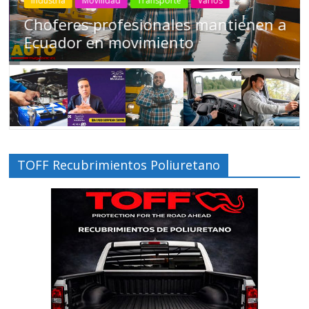
Industria
Movilidad
Transporte
Varios
Choferes profesionales mantienen a
Ecuador en movimiento
TOFF Recubrimientos Poliuretano