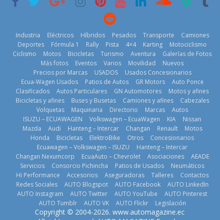
11 de julio de
2026
2026
Industria
Eléctricos
Híbridos
Pesados
Transporte
Camiones
Deportes
Fórmula 1
Rally
Pista
4×4
Karting
Motociclismo
Ciclismo
Motos
Bicicletas
Turismo
Aventura
Galerías de Fotos
Más fotos
Eventos
Varios
Movilidad
Nuevos
La Vuelta al
Precios por Marcas
USADOS
Usados Concesionarios
Ecuador 2026,
¿Qué puede
Ecua-Wagen Usados
Patios de Autos
GR Motors
Auto Ponce
BMW, Toyota,
edición 47ª,
pasar con tu
Clasificados
Autos Particulares
GN Automotores
Motos y afines
Bosch y
recorre 7
vehículo si
Bicicletas y afines
Buses y Busetas
Camiones y afines
Cabezales
Repsol
provincias en 8
permanece
Volquetas
Maquinaria
Directorio
Marcas
Autos
prueban flota
días
varios días sin
ISUZU – ECUAWAGEN
Volkswagen – EcuaWagen
KIA
Nissan
que usa
usar?
1 de agosto de
Mazda
Audi
Hanteng – Intercar
Changan
Renault
Motos
gasolina 100%
3 de agosto de
Honda
Bicicletas
ElektroBike
Otros
Concesionarios
2026
renovable
Ecuawagen – Volkswagen – ISUZU
Hanteng – Intercar
2026
25 de julio de
Changan Nexumcorp
EcuaAuto – Chevrolet
Asociaciones
AEADE
Servicios
Consorcio Pichincha
Patios de Usados
Neumáticos
2026
Hi Performance
Accesorios
Aseguradoras
Talleres
Contactos
Redes Sociales
AUTO Blogspot
AUTO Facebook
AUTO LinkedIn
AUTO Instagram
AUTO Twitter
AUTO YouTube
AUTO Pinterest
AUTO Tumblr
AUTO VK
AUTO Flickr
Legislación
La FEDAK
Copyright © 2004-2026. www.automagazine.ec
recibe 12
La FEDAK