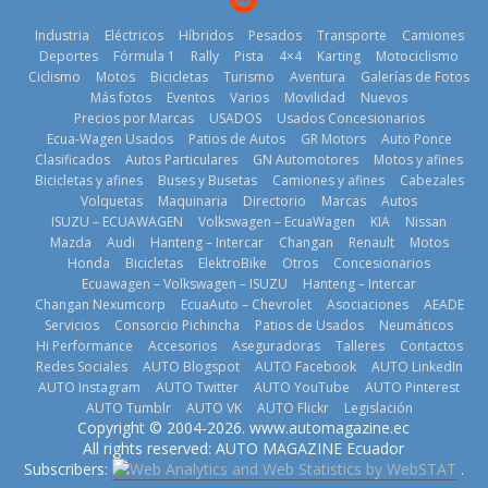
Industria
Eléctricos
Híbridos
Pesados
Transporte
Camiones
Deportes
Fórmula 1
Rally
Pista
4×4
Karting
Motociclismo
Ciclismo
Motos
Bicicletas
Turismo
Aventura
Galerías de Fotos
Más fotos
Eventos
Varios
Movilidad
Nuevos
La Vuelta al
Precios por Marcas
USADOS
Usados Concesionarios
Ecuador 2026,
¿Qué puede
Ecua-Wagen Usados
Patios de Autos
GR Motors
Auto Ponce
BMW, Toyota,
edición 47ª,
pasar con tu
Clasificados
Autos Particulares
GN Automotores
Motos y afines
Bosch y
recorre 7
vehículo si
Bicicletas y afines
Buses y Busetas
Camiones y afines
Cabezales
Repsol
provincias en 8
permanece
Volquetas
Maquinaria
Directorio
Marcas
Autos
prueban flota
días
varios días sin
ISUZU – ECUAWAGEN
Volkswagen – EcuaWagen
KIA
Nissan
que usa
usar?
1 de agosto de
Mazda
Audi
Hanteng – Intercar
Changan
Renault
Motos
gasolina 100%
3 de agosto de
Honda
Bicicletas
ElektroBike
Otros
Concesionarios
2026
renovable
Ecuawagen – Volkswagen – ISUZU
Hanteng – Intercar
2026
25 de julio de
Changan Nexumcorp
EcuaAuto – Chevrolet
Asociaciones
AEADE
Servicios
Consorcio Pichincha
Patios de Usados
Neumáticos
2026
Hi Performance
Accesorios
Aseguradoras
Talleres
Contactos
Redes Sociales
AUTO Blogspot
AUTO Facebook
AUTO LinkedIn
AUTO Instagram
AUTO Twitter
AUTO YouTube
AUTO Pinterest
AUTO Tumblr
AUTO VK
AUTO Flickr
Legislación
La FEDAK
Copyright © 2004-2026. www.automagazine.ec
recibe 12
La FEDAK
All rights reserved: AUTO MAGAZINE Ecuador
Sinotruk
recibe 12
Subscribers:
.
Nuevo SUV
Bolden para
Sinotruk