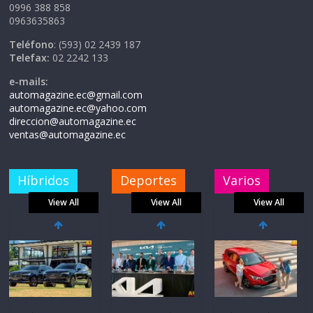
0996 388 858
0963635863
Teléfono
: (593) 02 2439 187
Telefax:
02 2242 133
e-mails:
automagazine.ec@gmail.com
automagazine.ec@yahoo.com
direccion@automagazine.ec
ventas@automagazine.ec
Híbridos
Deportes
Varios
View All
View All
View All