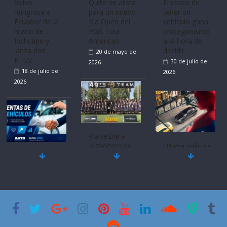
Volvo
Quito se alista
El costo de
reingresa a
para un nuevo
tener un
Ecuador de la
Kia Open del
vehículo gana
mano de
PGA Tour
protagonismo
Inchcape y
Americas
a la hora de
lanza dos
decidir
20 de mayo de
PHEV
30 de julio de
2026
18 de julio de
2026
2026
Kia reúne a
jugadores de
Ultima película
Mercado
fútbol de todo
‘Spider‑Man:
automotor
el mundo en
Brand New
nacional cierra
‘Kia OMBC
Day’ pone en
su mejor 1er
Cup’
escena a
semestre en la
BMW
6 de mayo de
historia
29 de julio de
2026
11 de julio de
2026
2026