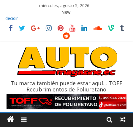
miércoles, agosto 5, 2026
New:
El costo de tener un vehículo gana protagonismo a la hora de
decidir
Ultima película ‘Spider‑Man: Brand New Day’ pone en escena a
BMW
¿Qué puede pasar con tu vehículo si permanece varios días sin
usar?
La Vuelta al Ecuador 2026, edición 47ª, recorre 7 provincias en 8
días
La FEDAK recibe 12 Sinotruk Bolden para cubrir las rutas de La
Vuelta
Tu marca también puede estar aquí… TOFF
Recubrimientos de Poliuretano