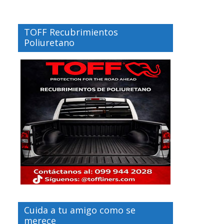
TOFF Recubrimientos
Poliuretano
Cuida a tu amigo como se
merece