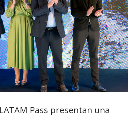
 pasar con tu
Campaña busca cambiar
 permanece
destino de los motociclis
 sin usar?
en la región
 LATAM Pass presentan una