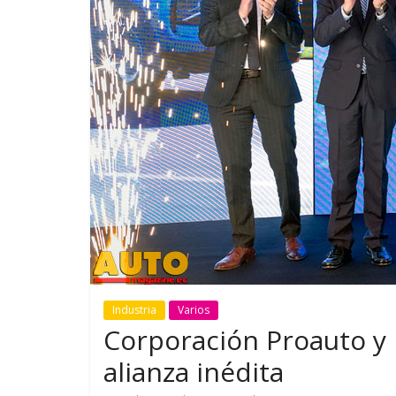
GM reafirma su
¿Qué puede
compromiso con movilidad
vehículo si
más segura y conectada
varios días
Industria
Varios
Corporación Proauto y
alianza inédita