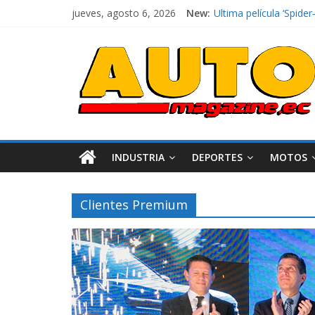
jueves, agosto 6, 2026
New:
Ultima película ‘Spi
¿Qué puede pasar con 
La Vuelta al Ecuador 2
La FEDAK recibe 12 Sin
El costo de tener un 
INDUSTRIA
DEPORTES
MOTOS
Clientes Premium
Industria
Movilidad
Varios
Movilidad
Turi