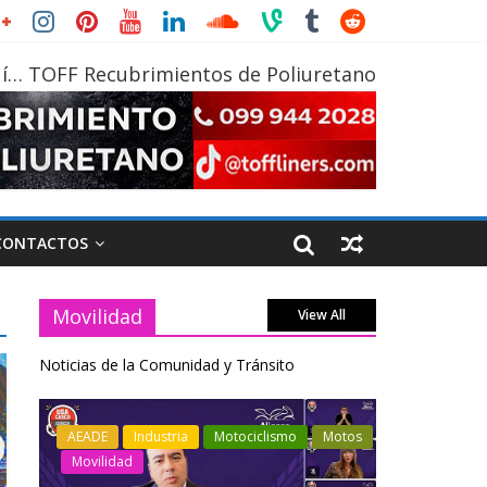
í… TOFF Recubrimientos de Poliuretano
CONTACTOS
Movilidad
View All
Noticias de la Comunidad y Tránsito
otos
Industria
Movilidad
Transporte
Industria
Varios
Varios