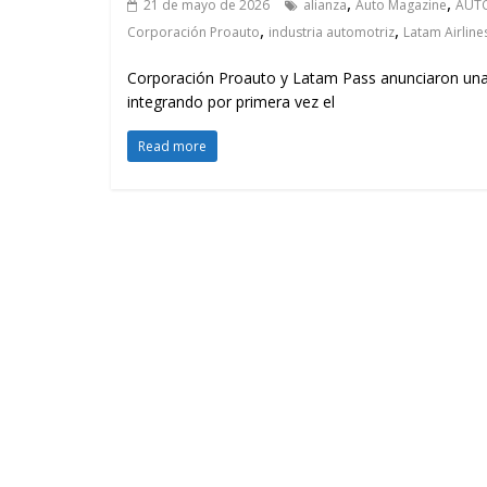
,
,
21 de mayo de 2026
alianza
Auto Magazine
AUTO
,
,
Corporación Proauto
industria automotriz
Latam Airline
Corporación Proauto y Latam Pass anunciaron una 
integrando por primera vez el
Read more