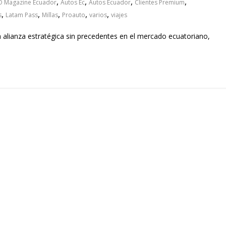
,
,
,
,
 Magazine Ecuador
Autos Ec
Autos Ecuador
Clientes Premium
,
,
,
,
,
s
Latam Pass
Millas
Proauto
varios
viajes
alianza estratégica sin precedentes en el mercado ecuatoriano,