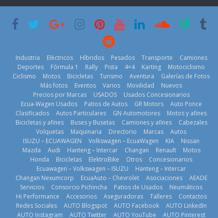
su mejor 1er
Cup’
escena a
semestre en la
BMW
6 de mayo de
historia
29 de julio de
2026
11 de julio de
2026
2026
Industria
Eléctricos
Híbridos
Pesados
Transporte
Camiones
Deportes
Fórmula 1
Rally
Pista
4×4
Karting
Motociclismo
Ciclismo
Motos
Bicicletas
Turismo
Aventura
Galerías de Fotos
Más fotos
Eventos
Varios
Movilidad
Nuevos
La Vuelta al
Precios por Marcas
USADOS
Usados Concesionarios
Ecuador 2026,
¿Qué puede
Ecua-Wagen Usados
Patios de Autos
GR Motors
Auto Ponce
BMW, Toyota,
edición 47ª,
pasar con tu
Clasificados
Autos Particulares
GN Automotores
Motos y afines
Bosch y
recorre 7
vehículo si
Bicicletas y afines
Buses y Busetas
Camiones y afines
Cabezales
Repsol
provincias en 8
permanece
Volquetas
Maquinaria
Directorio
Marcas
Autos
prueban flota
días
varios días sin
ISUZU – ECUAWAGEN
Volkswagen – EcuaWagen
KIA
Nissan
que usa
usar?
1 de agosto de
Mazda
Audi
Hanteng – Intercar
Changan
Renault
Motos
gasolina 100%
3 de agosto de
Honda
Bicicletas
ElektroBike
Otros
Concesionarios
2026
renovable
Ecuawagen – Volkswagen – ISUZU
Hanteng – Intercar
2026
25 de julio de
Changan Nexumcorp
EcuaAuto – Chevrolet
Asociaciones
AEADE
Servicios
Consorcio Pichincha
Patios de Usados
Neumáticos
2026
Hi Performance
Accesorios
Aseguradoras
Talleres
Contactos
Redes Sociales
AUTO Blogspot
AUTO Facebook
AUTO LinkedIn
AUTO Instagram
AUTO Twitter
AUTO YouTube
AUTO Pinterest