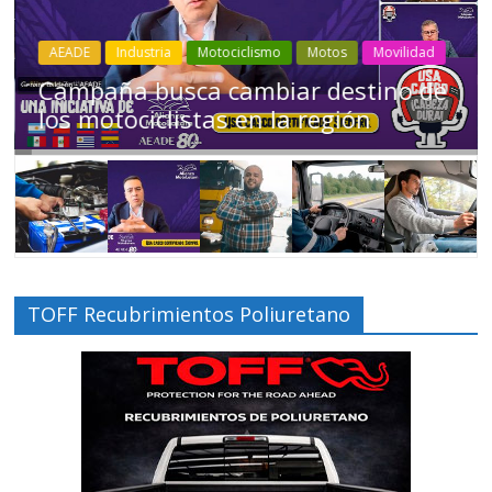
Industria
Movilidad
Transporte
Varios
Choferes profesionales mantienen a
Ecuador en movimiento
TOFF Recubrimientos Poliuretano