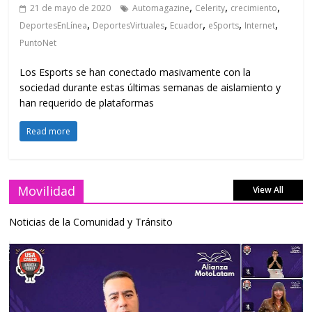
,
,
,
21 de mayo de 2020
Automagazine
Celerity
crecimiento
,
,
,
,
,
DeportesEnLínea
DeportesVirtuales
Ecuador
eSports
Internet
PuntoNet
Los Esports se han conectado masivamente con la
sociedad durante estas últimas semanas de aislamiento y
han requerido de plataformas
Read more
Movilidad
View All
Noticias de la Comunidad y Tránsito