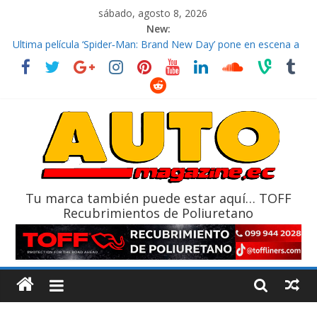
sábado, agosto 8, 2026
New:
El costo de tener un vehículo gana protagonismo a la hora de
decidir
Ultima película ‘Spider‑Man: Brand New Day’ pone en escena a
BMW
¿Qué puede pasar con tu vehículo si permanece varios días sin
usar?
La Vuelta al Ecuador 2026, edición 47ª, recorre 7 provincias en 8
días
La FEDAK recibe 12 Sinotruk Bolden para cubrir las rutas de La
Vuelta
Tu marca también puede estar aquí… TOFF
Recubrimientos de Poliuretano