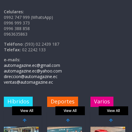
Celulares:
0992 747 999 (WhatsApp)
0996 999 373
0996 388 858
0963635863
Teléfono
: (593) 02 2439 187
Telefax:
02 2242 133
e-mails:
automagazine.ec@gmail.com
automagazine.ec@yahoo.com
direccion@automagazine.ec
ventas@automagazine.ec
Híbridos
Deportes
Varios
View All
View All
View All