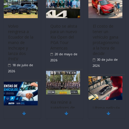
Volvo
Quito se alista
El costo de
reingresa a
para un nuevo
tener un
Ecuador de la
Kia Open del
vehículo gana
mano de
PGA Tour
protagonismo
Inchcape y
Americas
a la hora de
lanza dos
decidir
20 de mayo de
PHEV
30 de julio de
2026
18 de julio de
2026
2026
Kia reúne a
jugadores de
Ultima película
Mercado
fútbol de todo
‘Spider‑Man:
automotor
el mundo en
Brand New
nacional cierra
‘Kia OMBC
Day’ pone en