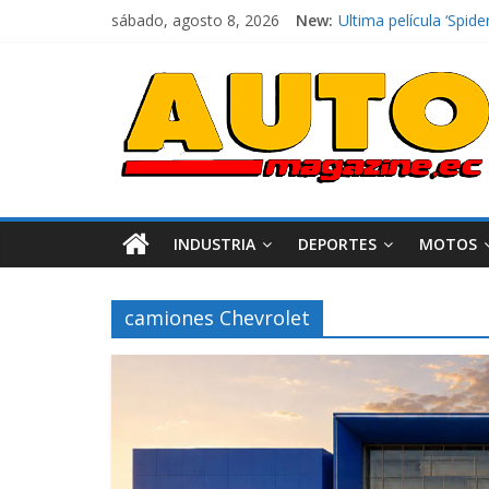
sábado, agosto 8, 2026
New:
Ultima película ‘Sp
¿Qué puede pasar con
La Vuelta al Ecuador 
La FEDAK recibe 12 Si
El costo de tener un 
INDUSTRIA
DEPORTES
MOTOS
camiones Chevrolet
Industria
Movilidad
Varios
Movilidad
Turi