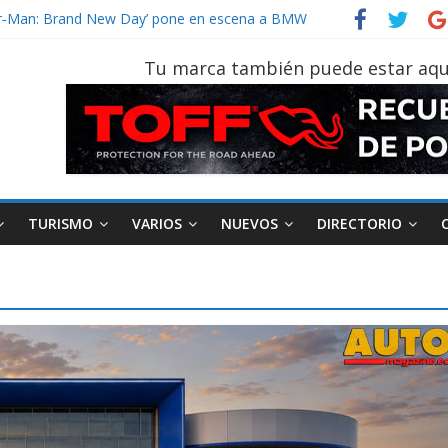
ider‑Man: Brand New Day’ pone en escena a BMW
 tu vehículo si permanece varios días sin usar?
2026, edición 47ª, recorre 7 provincias en 8 días
Tu marca también puede estar aqu
notruk Bolden para cubrir las rutas de La Vuelta
vehículo gana protagonismo a la hora de decidir
TURISMO
VARIOS
NUEVOS
DIRECTORIO
AEADE
Industria
Motociclismo
M
smo
Varios
Movilidad