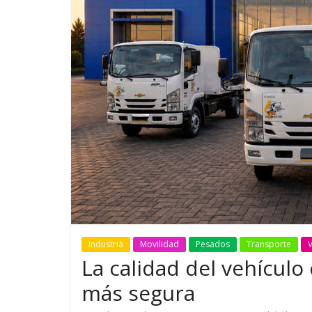
GM reafirma su
¿Qué puede
compromiso con movilidad
vehículo si
más segura y conectada
varios días
Industria
Movilidad
Pesados
Transporte
V
La calidad del vehícul
más segura