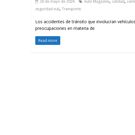
,
,
26 de mayo de 2026
Auto Magazine
calidad
cami
,
seguridad vial
Transporte
Los accidentes de tránsito que involucran vehículo
preocupaciones en materia de
Read more