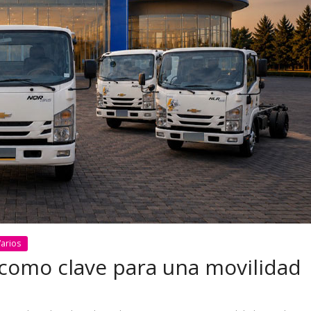
 pasar con tu
Campaña busca cambiar
 permanece
destino de los motociclis
 sin usar?
en la región
arios
o como clave para una movilidad