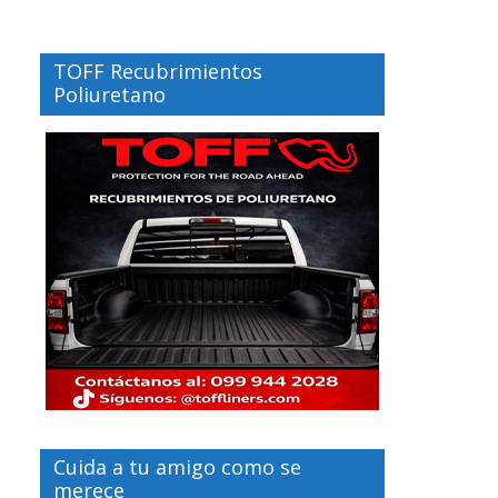
TOFF Recubrimientos
Poliuretano
Cuida a tu amigo como se
merece