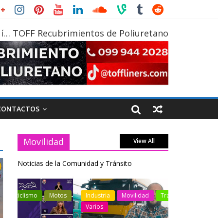
í… TOFF Recubrimientos de Poliuretano
CONTACTOS
Movilidad
View All
Noticias de la Comunidad y Tránsito
otos
Industria
Movilidad
Transporte
Industria
Varios
Varios