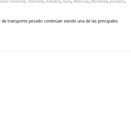
,
,
,
,
,
,
,
ones Chevrolet
Chevrolet
industria
Isuzu
Metrocar
Movilidad
pesados
s de transporte pesado continúan siendo una de las principales