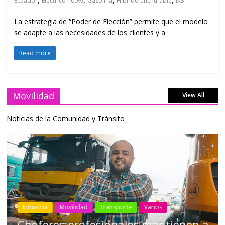
Ecuador
Eléctrico 100%
Gasolina
Híbrido enchufable
iX3
La estrategia de “Poder de Elección” permite que el modelo
se adapte a las necesidades de los clientes y a
Read more
Movilidad
View All
Noticias de la Comunidad y Tránsito
Industria
Movilidad
Transporte
Varios
Choferes profesionales mantienen a