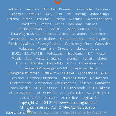
¿Qué puede
Industria
Eléctricos
Híbridos
Pesados
Transporte
Camiones
BMW, Toyota,
pasar con tu
Deportes
Fórmula 1
Rally
Pista
4×4
Karting
Motociclismo
Bosch y
vehículo si
Ciclismo
Motos
Bicicletas
Turismo
Aventura
Galerías de Fotos
Repsol
permanece
Más fotos
Eventos
Varios
Movilidad
Nuevos
Kia reúne a
prueban flota
varios días sin
Precios por Marcas
USADOS
Usados Concesionarios
jugadores de
que usa
usar?
Ecua-Wagen Usados
Patios de Autos
GR Motors
Auto Ponce
fútbol de todo
gasolina 100%
Clasificados
Autos Particulares
GN Automotores
Motos y afines
3 de agosto de
el mundo en
renovable
Bicicletas y afines
Buses y Busetas
Camiones y afines
Cabezales
2026
‘Kia OMBC
Volquetas
Maquinaria
Directorio
Marcas
Autos
25 de julio de
Cup’
ISUZU – ECUAWAGEN
Volkswagen – EcuaWagen
KIA
Nissan
2026
6 de mayo de
Mazda
Audi
Hanteng – Intercar
Changan
Renault
Motos
2026
Honda
Bicicletas
ElektroBike
Otros
Concesionarios
Ecuawagen – Volkswagen – ISUZU
Hanteng – Intercar
Changan Nexumcorp
EcuaAuto – Chevrolet
Asociaciones
AEADE
Servicios
Consorcio Pichincha
Patios de Usados
Neumáticos
La FEDAK
Hi Performance
Accesorios
Aseguradoras
Talleres
Contactos
recibe 12
Redes Sociales
AUTO Blogspot
AUTO Facebook
AUTO LinkedIn
Nuevo SUV
Sinotruk
AUTO Instagram
AUTO Twitter
AUTO YouTube
AUTO Pinterest
Honda ZR-V
Bolden para
AUTO Tumblr
AUTO VK
AUTO Flickr
Legislación
La Vuelta al
Advanced
cubrir las rutas
Copyright © 2004-2026. www.automagazine.ec
Ecuador 2026,
Hybrid para el
de La Vuelta
All rights reserved: AUTO MAGAZINE Ecuador
edición 47ª,
mercado local
Subscribers:
.
31 de julio de
recorre 7