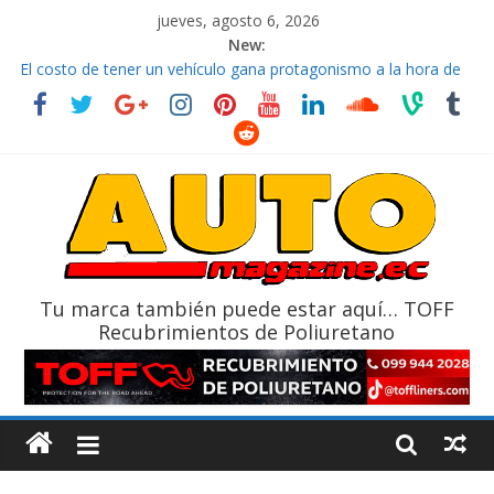
jueves, agosto 6, 2026
New:
El costo de tener un vehículo gana protagonismo a la hora de
decidir
Ultima película ‘Spider‑Man: Brand New Day’ pone en escena a
BMW
¿Qué puede pasar con tu vehículo si permanece varios días sin
usar?
La Vuelta al Ecuador 2026, edición 47ª, recorre 7 provincias en 8
días
La FEDAK recibe 12 Sinotruk Bolden para cubrir las rutas de La
Vuelta
Tu marca también puede estar aquí… TOFF
Recubrimientos de Poliuretano