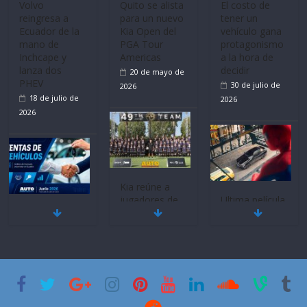
La FEDAK
lanza dos
decidir
recibe 12
PHEV
30 de julio de
Sinotruk
18 de julio de
2026
Bolden para
2026
cubrir las rutas
de La Vuelta
31 de julio de
2026
Ultima película
Mercado
‘Spider‑Man:
automotor
Brand New
nacional cierra
Day’ pone en
su mejor 1er
escena a
Quito se alista
semestre en la
BMW
para un nuevo
historia
29 de julio de
Kia Open del
11 de julio de
2026
PGA Tour
2026
Americas
20 de mayo de
2026