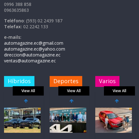
0996 388 858
0963635863
Teléfono
: (593) 02 2439 187
Telefax:
02 2242 133
e-mails:
automagazine.ec@gmail.com
automagazine.ec@yahoo.com
direccion@automagazine.ec
ventas@automagazine.ec
Híbridos
Deportes
Varios
View All
View All
View All
Volvo
El costo de
reingresa a
tener un
Ecuador de la
vehículo gana
mano de
protagonismo
Inchcape y
a la hora de