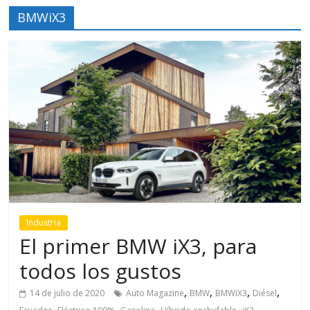
BMWiX3
Industria
El primer BMW iX3, para
todos los gustos
,
,
,
,
14 de julio de 2020
Auto Magazine
BMW
BMWiX3
Diésel
,
,
,
,