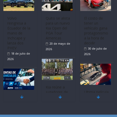
La FEDAK
recibe 12
Volvo
El costo de
Sinotruk
reingresa a
tener un
Bolden para
Ecuador de la
vehículo gana
cubrir las rutas
mano de
protagonismo
de La Vuelta
Inchcape y
a la hora de
31 de julio de
lanza dos
decidir
2026
PHEV
30 de julio de
18 de julio de
2026
2026
Quito se alista
para un nuevo
Ultima película
Kia Open del
Mercado
‘Spider‑Man:
PGA Tour
automotor
Brand New
Americas
nacional cierra
Day’ pone en
20 de mayo de
su mejor 1er
escena a
2026
semestre en la
BMW
historia
29 de julio de