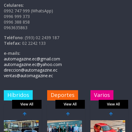
Celulares:
0992 747 999 (WhatsApp)
0996 999 373
0996 388 858
0963635863
Teléfono
: (593) 02 2439 187
Telefax:
02 2242 133
e-mails:
automagazine.ec@gmail.com
automagazine.ec@yahoo.com
direccion@automagazine.ec
ventas@automagazine.ec
Híbridos
Deportes
Varios
View All
View All
View All