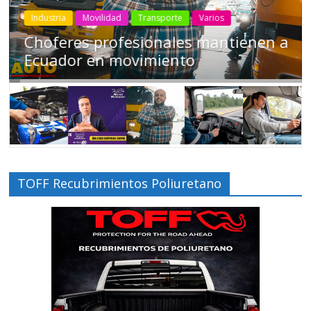
Industria
Movilidad
Transporte
Varios
Choferes profesionales mantienen a
Ecuador en movimiento
TOFF Recubrimientos Poliuretano