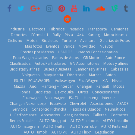
11 de julio de
2026
2026
Industria
Eléctricos
Híbridos
Pesados
Transporte
Camiones
Kia reúne a
Deportes
Fórmula 1
Rally
Pista
4×4
Karting
Motociclismo
jugadores de
Ciclismo
Motos
Bicicletas
Turismo
Aventura
Galerías de Fotos
fútbol de todo
¿Qué puede
Más fotos
Eventos
Varios
Movilidad
Nuevos
el mundo en
BMW, Toyota,
pasar con tu
Precios por Marcas
USADOS
Usados Concesionarios
‘Kia OMBC
Bosch y
vehículo si
Ecua-Wagen Usados
Patios de Autos
GR Motors
Auto Ponce
Cup’
Repsol
permanece
Clasificados
Autos Particulares
GN Automotores
Motos y afines
6 de mayo de
prueban flota
varios días sin
Bicicletas y afines
Buses y Busetas
Camiones y afines
Cabezales
2026
que usa
usar?
Volquetas
Maquinaria
Directorio
Marcas
Autos
gasolina 100%
ISUZU – ECUAWAGEN
Volkswagen – EcuaWagen
KIA
Nissan
3 de agosto de
renovable
Mazda
Audi
Hanteng – Intercar
Changan
Renault
Motos
2026
Honda
Bicicletas
ElektroBike
Otros
Concesionarios
25 de julio de
Ecuawagen – Volkswagen – ISUZU
Hanteng – Intercar
2026
Changan Nexumcorp
EcuaAuto – Chevrolet
Asociaciones
AEADE
Servicios
Consorcio Pichincha
Patios de Usados
Neumáticos
Hi Performance
Accesorios
Aseguradoras
Talleres
Contactos
La Vuelta al
Redes Sociales
AUTO Blogspot
AUTO Facebook
AUTO LinkedIn
Ecuador 2026,
AUTO Instagram
AUTO Twitter
AUTO YouTube
AUTO Pinterest
edición 47ª,
La FEDAK
AUTO Tumblr
AUTO VK
AUTO Flickr
Legislación
recorre 7