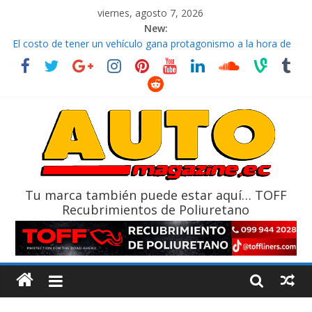
viernes, agosto 7, 2026
New:
El costo de tener un vehículo gana protagonismo a la hora de
decidir
Ultima película ‘Spider‑Man: Brand New Day’ pone en escena a
BMW
¿Qué puede pasar con tu vehículo si permanece varios días sin
usar?
La Vuelta al Ecuador 2026, edición 47ª, recorre 7 provincias en 8
días
La FEDAK recibe 12 Sinotruk Bolden para cubrir las rutas de La
Vuelta
Tu marca también puede estar aquí… TOFF
Recubrimientos de Poliuretano