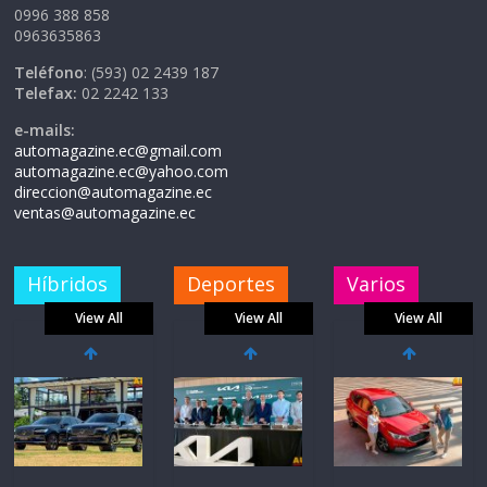
0996 388 858
0963635863
Teléfono
: (593) 02 2439 187
Telefax:
02 2242 133
e-mails:
automagazine.ec@gmail.com
automagazine.ec@yahoo.com
direccion@automagazine.ec
ventas@automagazine.ec
Híbridos
Deportes
Varios
View All
View All
View All