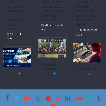
Volvo
Quito se alista
El costo de
reingresa a
para un nuevo
tener un
Ecuador de la
Kia Open del
vehículo gana
mano de
PGA Tour
protagonismo
Inchcape y
Americas
a la hora de
lanza dos
decidir
20 de mayo de
PHEV
30 de julio de
2026
18 de julio de
2026
2026
Kia reúne a
jugadores de
Ultima película
Mercado
fútbol de todo
‘Spider‑Man:
automotor
el mundo en
Brand New
nacional cierra
‘Kia OMBC
Day’ pone en
su mejor 1er
Cup’
escena a
semestre en la
BMW
6 de mayo de
historia
29 de julio de
2026
11 de julio de
2026
2026