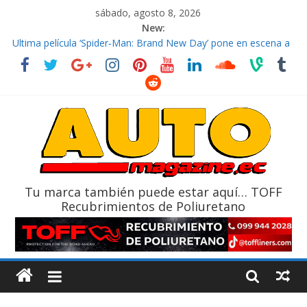
sábado, agosto 8, 2026
New:
El costo de tener un vehículo gana protagonismo a la hora de
decidir
Ultima película ‘Spider‑Man: Brand New Day’ pone en escena a
BMW
¿Qué puede pasar con tu vehículo si permanece varios días sin
usar?
La Vuelta al Ecuador 2026, edición 47ª, recorre 7 provincias en 8
días
La FEDAK recibe 12 Sinotruk Bolden para cubrir las rutas de La
Vuelta
Tu marca también puede estar aquí… TOFF
Recubrimientos de Poliuretano