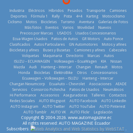
Industria
Eléctricos
Híbridos
Pesados
Transporte
Camiones
Deportes
Fórmula 1
Rally
Pista
4×4
Karting
Motociclismo
Ciclismo
Motos
Bicicletas
Turismo
Aventura
Galerías de Fotos
Más fotos
Eventos
Varios
Movilidad
Nuevos
La Vuelta al
Precios por Marcas
USADOS
Usados Concesionarios
Ecuador 2026,
¿Qué puede
Ecua-Wagen Usados
Patios de Autos
GR Motors
Auto Ponce
BMW, Toyota,
edición 47ª,
pasar con tu
Clasificados
Autos Particulares
GN Automotores
Motos y afines
Bosch y
recorre 7
vehículo si
Bicicletas y afines
Buses y Busetas
Camiones y afines
Cabezales
Repsol
provincias en 8
permanece
Volquetas
Maquinaria
Directorio
Marcas
Autos
prueban flota
días
varios días sin
ISUZU – ECUAWAGEN
Volkswagen – EcuaWagen
KIA
Nissan
que usa
usar?
1 de agosto de
Mazda
Audi
Hanteng – Intercar
Changan
Renault
Motos
gasolina 100%
3 de agosto de
Honda
Bicicletas
ElektroBike
Otros
Concesionarios
2026
renovable
Ecuawagen – Volkswagen – ISUZU
Hanteng – Intercar
2026
25 de julio de
Changan Nexumcorp
EcuaAuto – Chevrolet
Asociaciones
AEADE
Servicios
Consorcio Pichincha
Patios de Usados
Neumáticos
2026
Hi Performance
Accesorios
Aseguradoras
Talleres
Contactos
Redes Sociales
AUTO Blogspot
AUTO Facebook
AUTO LinkedIn
AUTO Instagram
AUTO Twitter
AUTO YouTube
AUTO Pinterest
AUTO Tumblr
AUTO VK
AUTO Flickr
Legislación
La FEDAK
Copyright © 2004-2026. www.automagazine.ec
recibe 12
La FEDAK
All rights reserved: AUTO MAGAZINE Ecuador
Sinotruk
recibe 12
Subscribers:
.