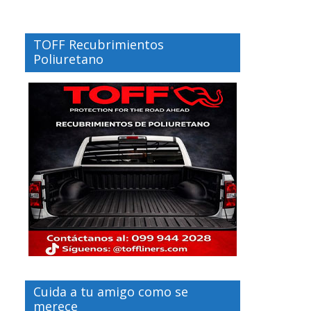
TOFF Recubrimientos
Poliuretano
Cuida a tu amigo como se
merece