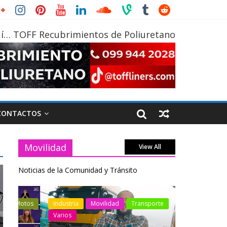
í… TOFF Recubrimientos de Poliuretano
CONTACTOS
Movilidad
View All
Noticias de la Comunidad y Tránsito
otos
Industria
Movilidad
Transporte
Industria
Varios
Varios