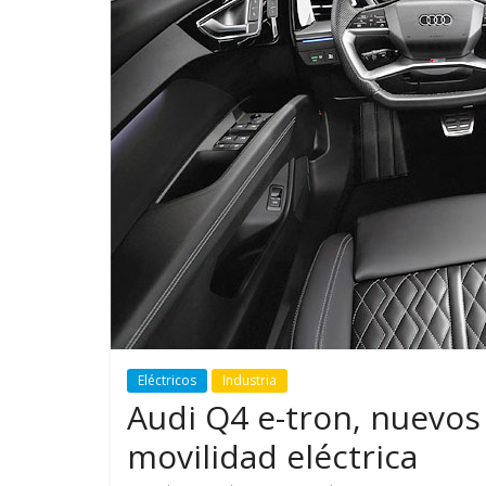
GM reafirma su
¿Qué puede
compromiso con movilidad
vehículo si
más segura y conectada
varios días
Eléctricos
Industria
Audi Q4 e-tron, nuevos
movilidad eléctrica