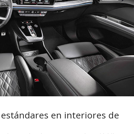
 pasar con tu
Campaña busca cambiar
 permanece
destino de los motociclis
 sin usar?
en la región
 estándares en interiores de