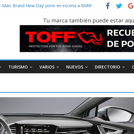
ider‑Man: Brand New Day’ pone en escena a BMW
 tu vehículo si permanece varios días sin usar?
2026, edición 47ª, recorre 7 provincias en 8 días
Tu marca también puede estar aqu
notruk Bolden para cubrir las rutas de La Vuelta
vehículo gana protagonismo a la hora de decidir
TURISMO
VARIOS
NUEVOS
DIRECTORIO
AEADE
Industria
Motociclismo
M
smo
Varios
Movilidad