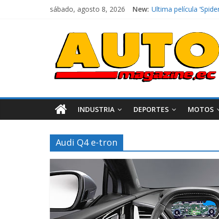
sábado, agosto 8, 2026
New:
Ultima película ‘Sp
¿Qué puede pasar con
La Vuelta al Ecuador 
La FEDAK recibe 12 Si
El costo de tener un 
INDUSTRIA
DEPORTES
MOTOS
Audi Q4 e-tron
Industria
Movilidad
Varios
Movilidad
Turi