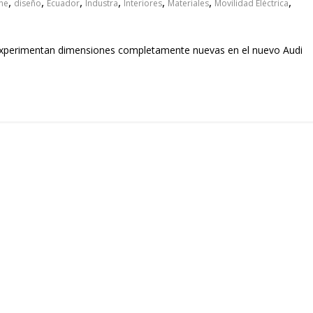
,
,
,
,
,
,
,
ne
diseño
Ecuador
Industra
Interiores
Materiales
Movilidad Eléctrica
 experimentan dimensiones completamente nuevas en el nuevo Audi