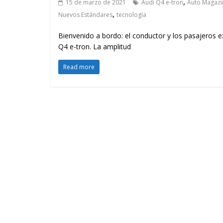
,
15 de marzo de 2021
Audi Q4 e-tron
Auto Magazi
,
Nuevos Estándares
tecnología
Bienvenido a bordo: el conductor y los pasajeros
Q4 e-tron. La amplitud
Read more