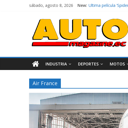
sábado, agosto 8, 2026
New:
Ultima película ‘Sp
¿Qué puede pasar con
La Vuelta al Ecuador 
La FEDAK recibe 12 Si
El costo de tener un 
INDUSTRIA
DEPORTES
MOTOS
Air France
Industria
Movil