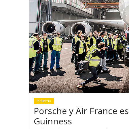
GM reafirm
compromiso
más segura
Industria
Porsche y Air France e
Guinness