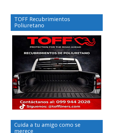
TOFF Recubrimientos
Poliuretano
Cuida a tu amigo como se
merece