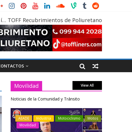
í… TOFF Recubrimientos de Poliuretano
CONTACTOS
Movilidad
View All
Noticias de la Comunidad y Tránsito
AEADE
Industria
Motociclismo
Motos
Industria
Movilidad
Varios