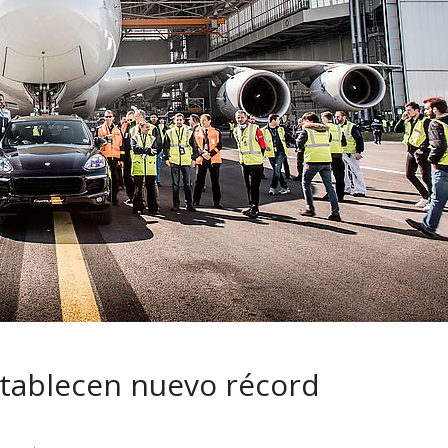
a su
¿Qué puede pasar con t
 con movilidad
vehículo si permanece
 y conectada
varios días sin usar?
stablecen nuevo récord