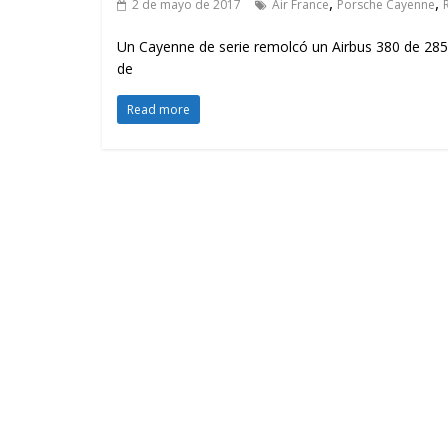
,
,
2 de mayo de 2017
Air France
Porsche Cayenne
Un Cayenne de serie remolcó un Airbus 380 de 285
de
Read more