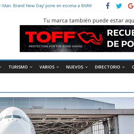
ider‑Man: Brand New Day’ pone en escena a BMW
 tu vehículo si permanece varios días sin usar?
2026, edición 47ª, recorre 7 provincias en 8 días
Tu marca también puede estar aqu
notruk Bolden para cubrir las rutas de La Vuelta
vehículo gana protagonismo a la hora de decidir
TURISMO
VARIOS
NUEVOS
DIRECTORIO
idad
Varios
Movilidad
Turismo
Varios