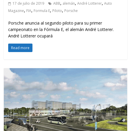
,
,
,
17 de julio de 2019
ABB
alemán
André Lotterer
Auto
,
,
,
,
Magazine
FIA
Formula E
Piloto
Porsche
Porsche anuncia al segundo piloto para su primer
campeonato en la Fórmula E, el alemán André Lotterer.
André Lotterer ocupará
Read more