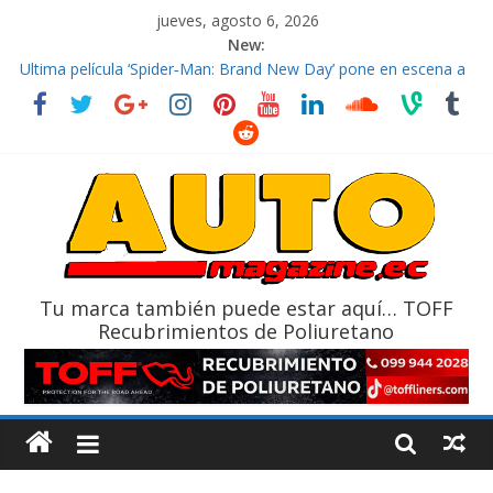
jueves, agosto 6, 2026
New:
El costo de tener un vehículo gana protagonismo a la hora de
decidir
Ultima película ‘Spider‑Man: Brand New Day’ pone en escena a
BMW
¿Qué puede pasar con tu vehículo si permanece varios días sin
usar?
La Vuelta al Ecuador 2026, edición 47ª, recorre 7 provincias en 8
días
La FEDAK recibe 12 Sinotruk Bolden para cubrir las rutas de La
Vuelta
Tu marca también puede estar aquí… TOFF
Recubrimientos de Poliuretano