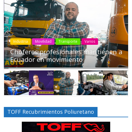
Industria
Movilidad
Transporte
Varios
Choferes profesionales mantienen a
Ecuador en movimiento
TOFF Recubrimientos Poliuretano