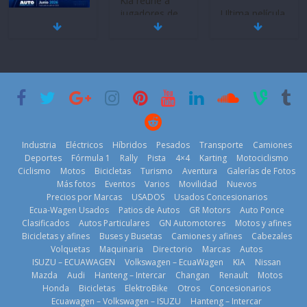
Kia reúne a
jugadores de
Ultima película
Mercado
fútbol de todo
‘Spider‑Man:
automotor
el mundo en
Brand New
nacional cierra
‘Kia OMBC
Day’ pone en
su mejor 1er
Cup’
escena a
semestre en la
BMW
6 de mayo de
historia
29 de julio de
2026
11 de julio de
2026
2026
Industria
Eléctricos
Híbridos
Pesados
Transporte
Camiones
Deportes
Fórmula 1
Rally
Pista
4×4
Karting
Motociclismo
Ciclismo
Motos
Bicicletas
Turismo
Aventura
Galerías de Fotos
Más fotos
Eventos
Varios
Movilidad
Nuevos
La Vuelta al
Precios por Marcas
USADOS
Usados Concesionarios
Ecuador 2026,
¿Qué puede
Ecua-Wagen Usados
Patios de Autos
GR Motors
Auto Ponce
BMW, Toyota,
edición 47ª,
pasar con tu
Clasificados
Autos Particulares
GN Automotores
Motos y afines
Bosch y
recorre 7
vehículo si
Bicicletas y afines
Buses y Busetas
Camiones y afines
Cabezales
Repsol
provincias en 8
permanece
Volquetas
Maquinaria
Directorio
Marcas
Autos
prueban flota
días
varios días sin
ISUZU – ECUAWAGEN
Volkswagen – EcuaWagen
KIA
Nissan
que usa
usar?
1 de agosto de
Mazda
Audi
Hanteng – Intercar
Changan
Renault
Motos
gasolina 100%
3 de agosto de
Honda
Bicicletas
ElektroBike
Otros
Concesionarios
2026
renovable
Ecuawagen – Volkswagen – ISUZU
Hanteng – Intercar
2026