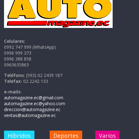
Celulares:
0992 747 999 (WhatsApp)
0996 999 373
0996 388 858
0963635863
Teléfono
: (593) 02 2439 187
Telefax:
02 2242 133
e-mails:
automagazine.ec@gmail.com
automagazine.ec@yahoo.com
direccion@automagazine.ec
ventas@automagazine.ec
Híbridos
Deportes
Varios