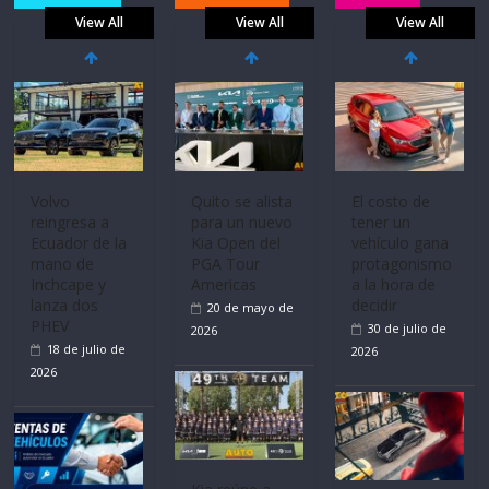
View All
View All
View All
Volvo
Quito se alista
El costo de
reingresa a
para un nuevo
tener un
Ecuador de la
Kia Open del
vehículo gana
mano de
PGA Tour
protagonismo
Inchcape y
Americas
a la hora de
lanza dos
decidir
20 de mayo de
PHEV
30 de julio de
2026
18 de julio de
2026
2026