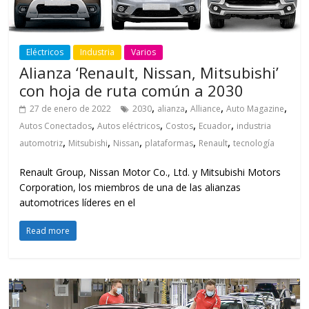
Eléctricos
Industria
Varios
Alianza ‘Renault, Nissan, Mitsubishi’
con hoja de ruta común a 2030
,
,
,
,
27 de enero de 2022
2030
alianza
Alliance
Auto Magazine
,
,
,
,
Autos Conectados
Autos eléctricos
Costos
Ecuador
industria
,
,
,
,
,
automotriz
Mitsubishi
Nissan
plataformas
Renault
tecnología
Renault Group, Nissan Motor Co., Ltd. y Mitsubishi Motors
Corporation, los miembros de una de las alianzas
automotrices líderes en el
Read more