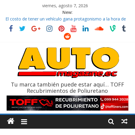
viernes, agosto 7, 2026
New:
El costo de tener un vehículo gana protagonismo a la hora de
decidir
Ultima película ‘Spider‑Man: Brand New Day’ pone en escena a
BMW
¿Qué puede pasar con tu vehículo si permanece varios días sin
usar?
La Vuelta al Ecuador 2026, edición 47ª, recorre 7 provincias en 8
días
La FEDAK recibe 12 Sinotruk Bolden para cubrir las rutas de La
Vuelta
Tu marca también puede estar aquí… TOFF
Recubrimientos de Poliuretano