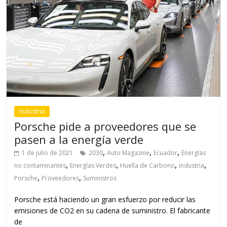
Industria
Porsche pide a proveedores que se
pasen a la energía verde
,
,
,
1 de julio de 2021
2030
Auto Magazine
Ecuador
Energías
,
,
,
,
no contaminantes
Energías Verdes
Huella de Carbono
industria
,
,
Porsche
Proveedores
Suministros
Porsche está haciendo un gran esfuerzo por reducir las
emisiones de CO2 en su cadena de suministro. El fabricante
de