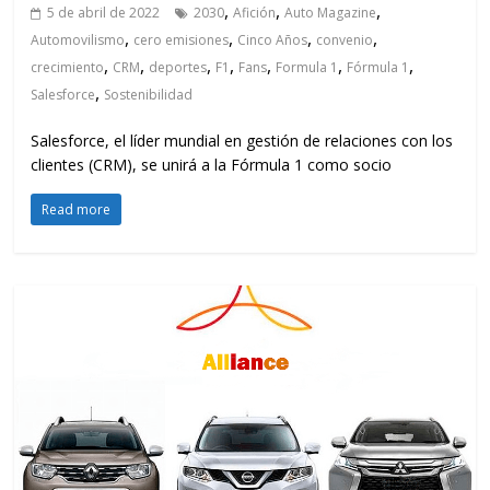
,
,
,
5 de abril de 2022
2030
Afición
Auto Magazine
,
,
,
,
Automovilismo
cero emisiones
Cinco Años
convenio
,
,
,
,
,
,
,
crecimiento
CRM
deportes
F1
Fans
Formula 1
Fórmula 1
,
Salesforce
Sostenibilidad
Salesforce, el líder mundial en gestión de relaciones con los
clientes (CRM), se unirá a la Fórmula 1 como socio
Read more