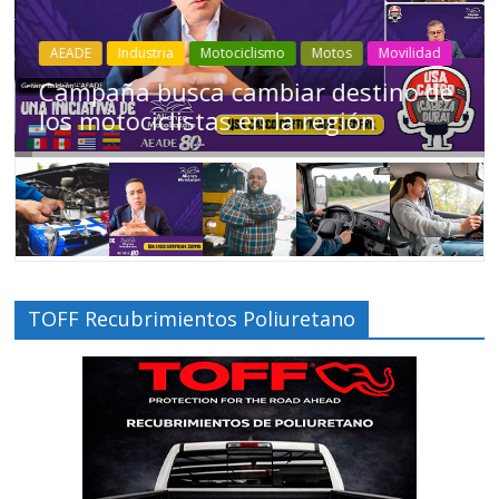
Industria
Movilidad
Transporte
Varios
Choferes profesionales mantienen a
Ecuador en movimiento
TOFF Recubrimientos Poliuretano