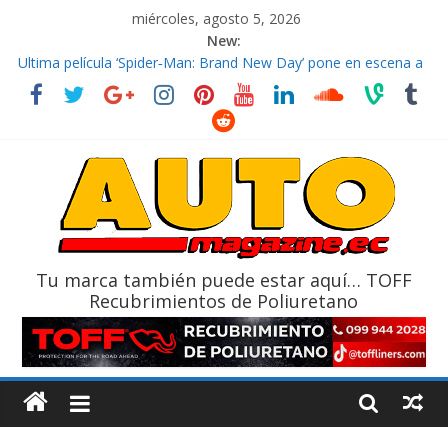
miércoles, agosto 5, 2026
New:
El costo de tener un vehículo gana protagonismo a la hora de
decidir
Ultima película ‘Spider‑Man: Brand New Day’ pone en escena a
BMW
¿Qué puede pasar con tu vehículo si permanece varios días sin
usar?
La Vuelta al Ecuador 2026, edición 47ª, recorre 7 provincias en 8
días
La FEDAK recibe 12 Sinotruk Bolden para cubrir las rutas de La
Vuelta
Tu marca también puede estar aquí… TOFF
Recubrimientos de Poliuretano