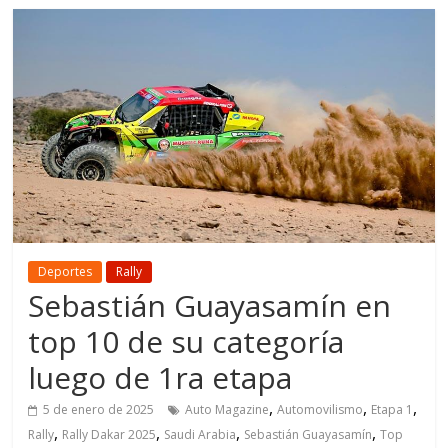
Deportes
Rally
Sebastián Guayasamín en
top 10 de su categoría
luego de 1ra etapa
,
,
,
5 de enero de 2025
Auto Magazine
Automovilismo
Etapa 1
,
,
,
,
Rally
Rally Dakar 2025
Saudi Arabia
Sebastián Guayasamín
Top