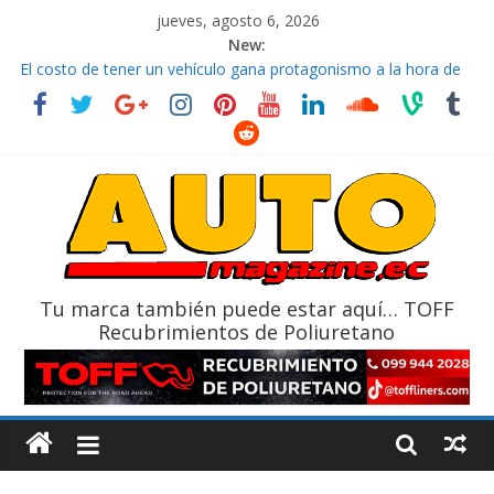
jueves, agosto 6, 2026
New:
El costo de tener un vehículo gana protagonismo a la hora de
decidir
Ultima película ‘Spider‑Man: Brand New Day’ pone en escena a
BMW
¿Qué puede pasar con tu vehículo si permanece varios días sin
usar?
La Vuelta al Ecuador 2026, edición 47ª, recorre 7 provincias en 8
días
La FEDAK recibe 12 Sinotruk Bolden para cubrir las rutas de La
Vuelta
Tu marca también puede estar aquí… TOFF
Recubrimientos de Poliuretano