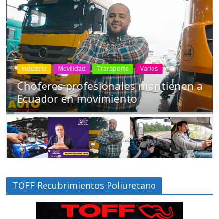
Industria
Movilidad
Transporte
Varios
Choferes profesionales mantienen a
Ecuador en movimiento
TOFF Recubrimientos Poliuretano