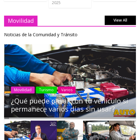
2025
Movilidad
View All
Noticias de la Comunidad y Tránsito
AEADE
Industria
Motociclismo
Motos
Movilidad
Campaña busca cambiar destino de
los motociclistas en la región