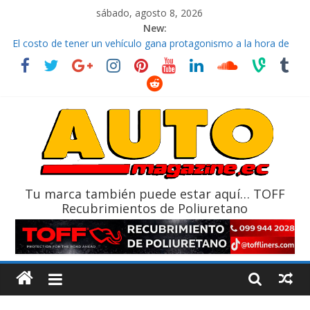
sábado, agosto 8, 2026
New:
El costo de tener un vehículo gana protagonismo a la hora de
decidir
Ultima película ‘Spider‑Man: Brand New Day’ pone en escena a
BMW
¿Qué puede pasar con tu vehículo si permanece varios días sin
usar?
La Vuelta al Ecuador 2026, edición 47ª, recorre 7 provincias en 8
días
La FEDAK recibe 12 Sinotruk Bolden para cubrir las rutas de La
Vuelta
Tu marca también puede estar aquí… TOFF
Recubrimientos de Poliuretano