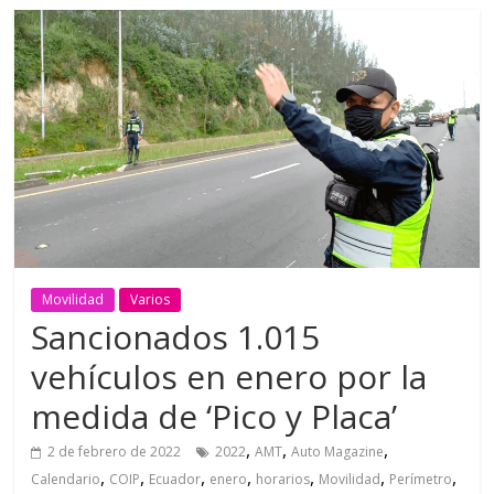
Movilidad
Varios
Sancionados 1.015
vehículos en enero por la
medida de ‘Pico y Placa’
,
,
,
2 de febrero de 2022
2022
AMT
Auto Magazine
,
,
,
,
,
,
,
Calendario
COIP
Ecuador
enero
horarios
Movilidad
Perímetro