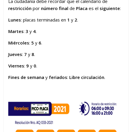
La ciudadanía debe recordar que el calendario de
restricción
por
número final
de
Placa
es el
siguiente
:
Lunes
: placas terminadas en
1
y
2
.
Martes
:
3
y
4
.
Miércoles
:
5
y
6
.
Jueves
:
7
y
8
.
Viernes
:
9
y
0
.
Fines de semana
y
feriados
:
Libre circulación
.