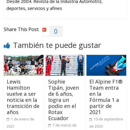
Desde 2004. Revista de la Industria Automotriz,
deportes, servicios y afines
Share This Post:
0
También te puede gustar
Lewis
Sophie
El Alpine F1®
Hamilton
Tipán, joven
Team entra
vuelve a ser
de 6 años,
en la
noticia en la
logra un
Fórmula 1 a
transición de
podio en el
partir de
años
Rotax
2021
Ecuador
1 de enero de
10 de septiembre
7 de marzo de
2021
de 2020