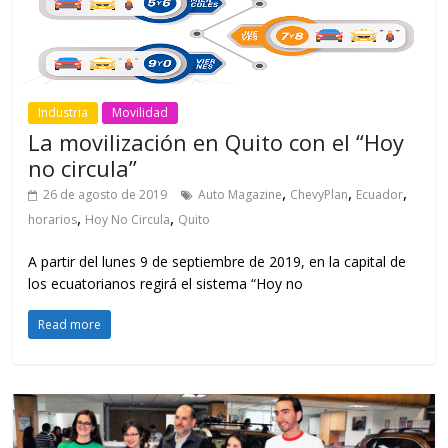
Industria
Movilidad
La movilización en Quito con el “Hoy
no circula”
,
,
,
26 de agosto de 2019
Auto Magazine
ChevyPlan
Ecuador
,
,
horarios
Hoy No Circula
Quito
A partir del lunes 9 de septiembre de 2019, en la capital de
los ecuatorianos regirá el sistema “Hoy no
Read more