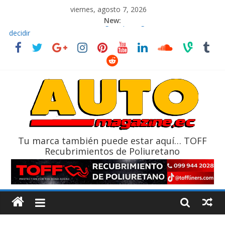
viernes, agosto 7, 2026
New:
El costo de tener un vehículo gana protagonismo a la hora de
decidir
Ultima película ‘Spider‑Man: Brand New Day’ pone en escena a
BMW
¿Qué puede pasar con tu vehículo si permanece varios días sin
usar?
La Vuelta al Ecuador 2026, edición 47ª, recorre 7 provincias en 8
días
La FEDAK recibe 12 Sinotruk Bolden para cubrir las rutas de La
Vuelta
Tu marca también puede estar aquí… TOFF
Recubrimientos de Poliuretano