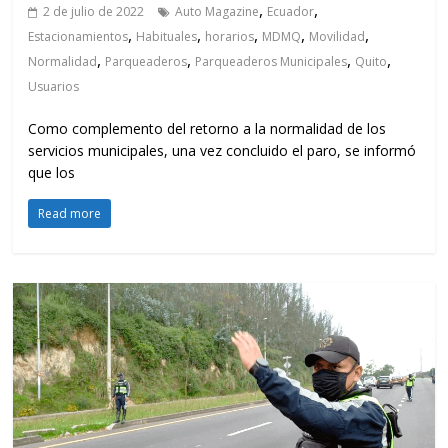
,
,
2 de julio de 2022
Auto Magazine
Ecuador
,
,
,
,
,
Estacionamientos
Habituales
horarios
MDMQ
Movilidad
,
,
,
,
Normalidad
Parqueaderos
Parqueaderos Municipales
Quito
Usuarios
Como complemento del retorno a la normalidad de los
servicios municipales, una vez concluido el paro, se informó
que los
Read more