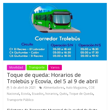
Movilidad
Transporte
Varios
Toque de queda: Horarios de
Trolebús y Ecovía, del 5 al 9 de abril
,
,
5 de abril de 2021
Alimentadores
Auto Magazine
COE
,
,
,
,
,
,
Nacional
Ecovía
Ecuador
horarios
Quito
Toque de Queda
Transporte Público