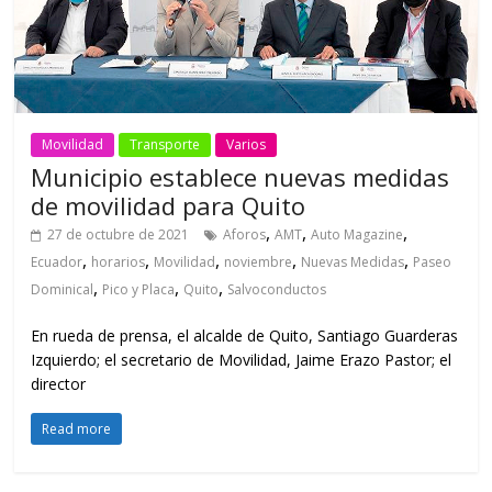
Movilidad
Transporte
Varios
Municipio establece nuevas medidas
de movilidad para Quito
,
,
,
27 de octubre de 2021
Aforos
AMT
Auto Magazine
,
,
,
,
,
Ecuador
horarios
Movilidad
noviembre
Nuevas Medidas
Paseo
,
,
,
Dominical
Pico y Placa
Quito
Salvoconductos
En rueda de prensa, el alcalde de Quito, Santiago Guarderas
Izquierdo; el secretario de Movilidad, Jaime Erazo Pastor; el
director
Read more