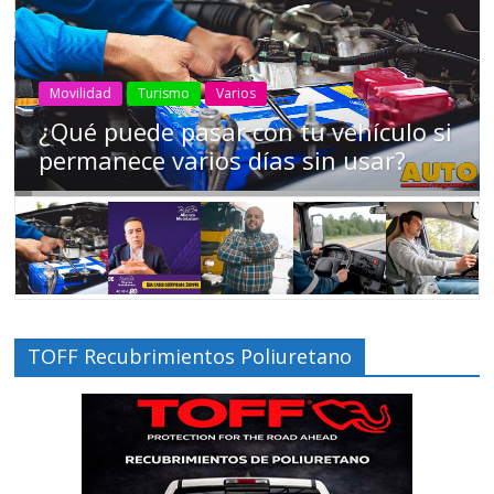
AEADE
Industria
Motociclismo
Motos
ehículo si
Campaña busca cambiar des
 usar?
los motociclistas en la regió
TOFF Recubrimientos Poliuretano