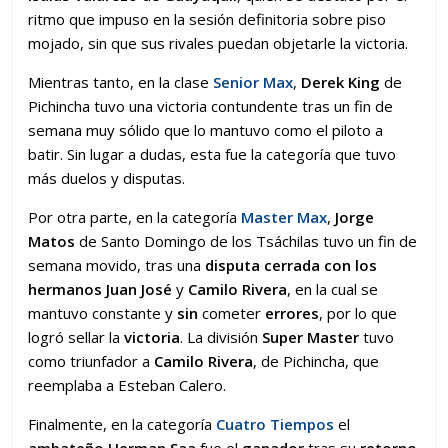
ritmo que impuso en la sesión definitoria sobre piso
mojado, sin que sus rivales puedan objetarle la victoria.
Mientras tanto, en la clase
Senior Max
,
Derek King
de
Pichincha tuvo una victoria contundente tras un fin de
semana muy sólido que lo mantuvo como el piloto a
batir. Sin lugar a dudas, esta fue la categoría que tuvo
más duelos y disputas.
Por otra parte, en la categoría
Master Max
,
Jorge
Matos
de Santo Domingo de los Tsáchilas tuvo un fin de
semana movido, tras una
disputa cerrada con los
hermanos Juan José
y
Camilo Rivera
, en la cual se
mantuvo constante y
sin
cometer
errores
, por lo que
logró sellar la
victoria
. La división
Super Master
tuvo
como triunfador a
Camilo Rivera
, de Pichincha, que
reemplaba a Esteban Calero.
Finalmente, en la categoría
Cuatro Tiempos
el
ambateño Herman Saa
fue el
ganador
tras su
retorno