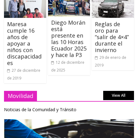
Diego Morán
Maresa
Reglas de
está
cumple 16
oro para
presente en
años de
“salir de 4×4”
las 10 Horas
apoyar a
durante el
Ecuador 2025
niños con
invierno
y hace la P3
discapacidad
29 de enero de
es
12 de diciembre
2019
de 2025
27 de diciembre
de 2019
Movilidad
View All
Noticias de la Comunidad y Tránsito