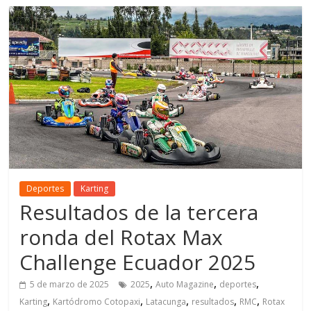
Deportes
Karting
Resultados de la tercera
ronda del Rotax Max
Challenge Ecuador 2025
,
,
,
5 de marzo de 2025
2025
Auto Magazine
deportes
,
,
,
,
,
Karting
Kartódromo Cotopaxi
Latacunga
resultados
RMC
Rotax