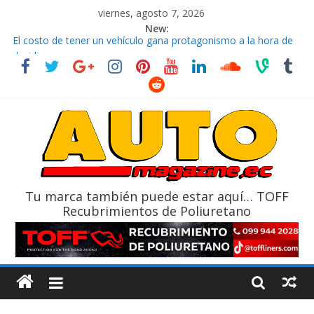
viernes, agosto 7, 2026
New:
El costo de tener un vehículo gana protagonismo a la hora de
decidir
Ultima película ‘Spider‑Man: Brand New Day’ pone en escena a
BMW
¿Qué puede pasar con tu vehículo si permanece varios días sin
usar?
La Vuelta al Ecuador 2026, edición 47ª, recorre 7 provincias en 8
días
La FEDAK recibe 12 Sinotruk Bolden para cubrir las rutas de La
Vuelta
Tu marca también puede estar aquí… TOFF
Recubrimientos de Poliuretano