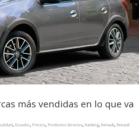
 pasar con tu
Campaña busca cambiar
 permanece
destino de los motociclis
 sin usar?
en la región
rcas más vendidas en lo que va
,
,
,
,
,
,
calidad
Ecuador
Precios
Productos Servicios
Ranking
Renault
Renault