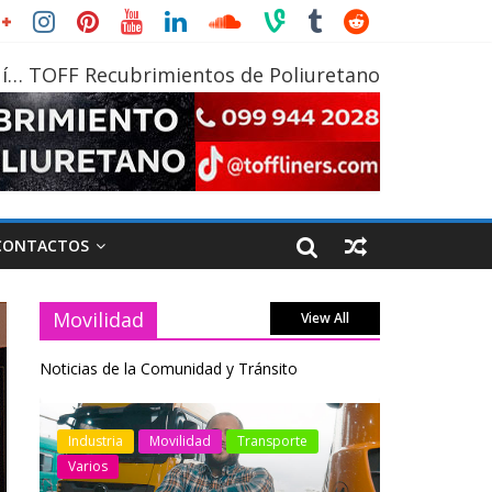
í… TOFF Recubrimientos de Poliuretano
CONTACTOS
Movilidad
View All
Noticias de la Comunidad y Tránsito
otos
Industria
Movilidad
Transporte
Industria
Varios
Varios