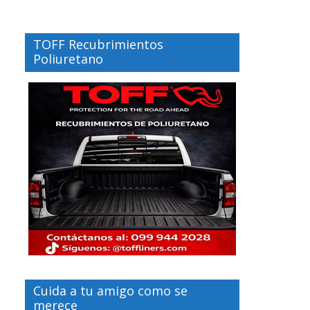
TOFF Recubrimientos
Poliuretano
Cuida a tu amigo como se
merece