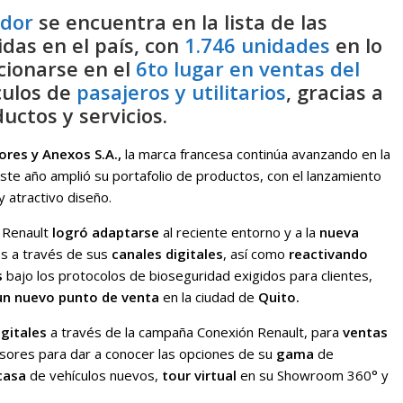
ador
se encuentra en la lista de las
das en el país, con
1.746 unidades
en lo
cionarse en el
6to lugar en ventas del
culos de
pasajeros y utilitarios
, gracias a
uctos y servicios.
res y Anexos S.A.,
la marca francesa continúa avanzando en la
 este año amplió su portafolio de productos, con el lanzamiento
y atractivo diseño.
, Renault
logró adaptarse
al reciente entorno y a la
nueva
os a través de sus
canales digitales
, así como
reactivando
s
bajo los protocolos de bioseguridad exigidos para clientes,
un nuevo punto de venta
en la ciudad de
Quito.
gitales
a través de la campaña Conexión Renault, para
ventas
sores para dar a conocer las opciones de su
gama
de
casa
de vehículos nuevos,
tour virtual
en su Showroom 360° y