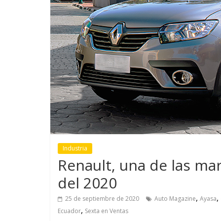
GM reafirma su
¿Qué puede
compromiso con movilidad
vehículo si
más segura y conectada
varios días
Industria
Renault, una de las ma
del 2020
,
,
25 de septiembre de 2020
Auto Magazine
Ayasa
,
Ecuador
Sexta en Ventas