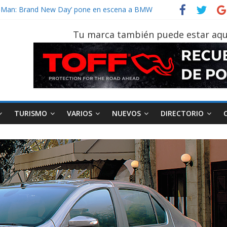
der‑Man: Brand New Day’ pone en escena a BMW
tu vehículo si permanece varios días sin usar?
026, edición 47ª, recorre 7 provincias en 8 días
Tu marca también puede estar aqu
otruk Bolden para cubrir las rutas de La Vuelta
vehículo gana protagonismo a la hora de decidir
TURISMO
VARIOS
NUEVOS
DIRECTORIO
AEADE
Industria
Motociclismo
M
smo
Varios
Movilidad