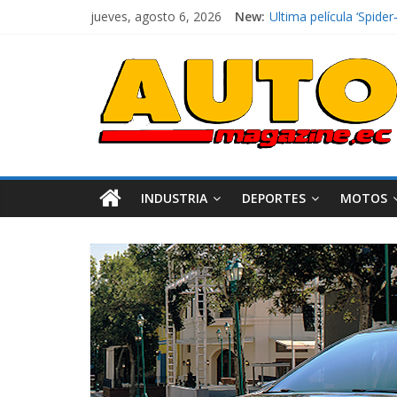
jueves, agosto 6, 2026
New:
Ultima película ‘Spi
¿Qué puede pasar con 
La Vuelta al Ecuador 2
La FEDAK recibe 12 Sin
El costo de tener un 
INDUSTRIA
DEPORTES
MOTOS
Industria
Movilidad
Varios
Movilidad
Turi