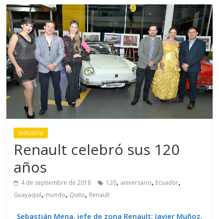
Industria
Renault celebró sus 120
años
,
,
,
4 de septiembre de 2018
120
aniversario
Ecuador
,
,
,
Guayaquil
mundo
Quito
Renault
Sebastián Mena, jefe de zona Renault;
Javier Muñoz,