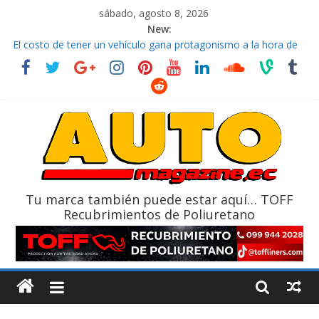
sábado, agosto 8, 2026
New:
La FEDAK recibe 12 Sinotruk Bolden para cubrir las rutas de La
Vuelta
El costo de tener un vehículo gana protagonismo a la hora de
decidir
Ultima película ‘Spider‑Man: Brand New Day’ pone en escena a
BMW
¿Qué puede pasar con tu vehículo si permanece varios días sin
usar?
La Vuelta al Ecuador 2026, edición 47ª, recorre 7 provincias en 8
días
Tu marca también puede estar aquí… TOFF
Recubrimientos de Poliuretano