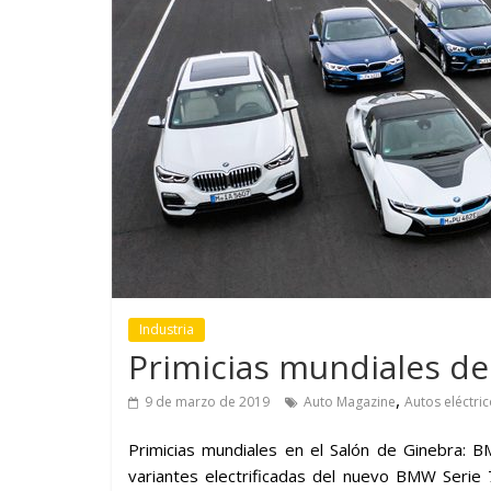
GM reafirma su
¿Qué puede
compromiso con movilidad
vehículo si
más segura y conectada
varios días
Industria
Primicias mundiales d
,
9 de marzo de 2019
Auto Magazine
Autos eléctri
Primicias mundiales en el Salón de Ginebra
variantes electrificadas del nuevo BMW Seri