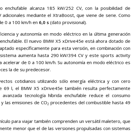
do enchufable alcanza 185 kW/252 CV, con la posibilidad de
adicionales mediante el XtraBoost, que viene de serie. Como
de 0 a 100 km/h en
6,0 s
(dato provisional).
ciencia y autonomía en modo eléctrico en la última generación
 enchufable. El nuevo BMW X5 xDrive45e está ahora dotado de
adaptado específicamente para esta versión, en combinación con
l sistema aumenta hasta 290 kW/394 CV y este sports activity
ara acelerar de 0 a 100 km/h. Su autonomía en modo eléctrico es
ces la de su predecesor.
ctos cotidianos utilizando sólo energía eléctrica y con cero
de 69 l, el BMW X5 xDrive45e también resulta perfectamente
Su avanzada tecnología híbrida enchufable reduce el consumo
 y las emisiones de CO
procedentes del combustible hasta 49
2
culo para viajar también comprenden un versátil maletero, que
ramente menor que el de las versiones propulsadas con sistemas