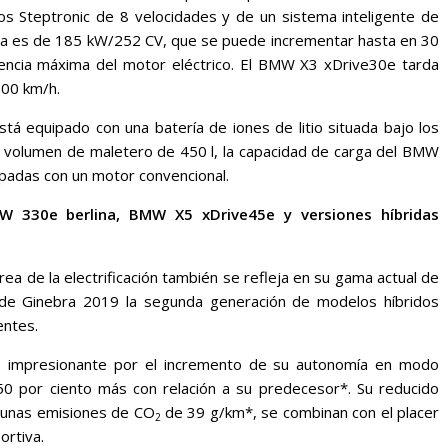
ios Steptronic de 8 velocidades y de un sistema inteligente de
tema es de 185 kW/252 CV, que se puede incrementar hasta en 30
encia máxima del motor eléctrico. El BMW X3 xDrive30e tarda
100 km/h.
tá equipado con una batería de iones de litio situada bajo los
un volumen de maletero de 450 l, la capacidad de carga del BMW
ipadas con un motor convencional.
MW 330e berlina, BMW X5 xDrive45e y versiones híbridas
ea de la electrificación también se refleja en su gama actual de
 de Ginebra 2019 la segunda generación de modelos híbridos
entes.
 impresionante por el incremento de su autonomía en modo
0 por ciento más con relación a su predecesor*. Su reducido
 unas emisiones de CO
de 39 g/km*, se combinan con el placer
2
ortiva.