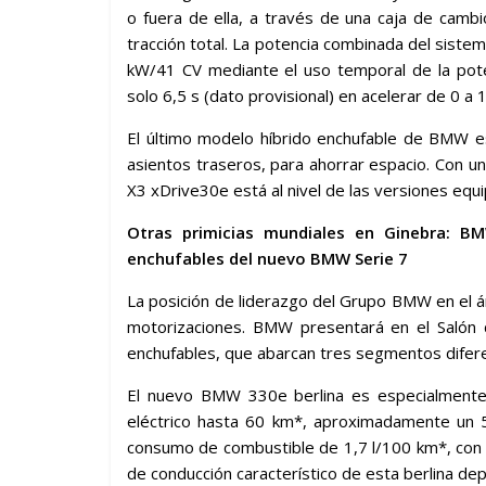
o fuera de ella, a través de una caja de camb
tracción total. La potencia combinada del sis
kW/41 CV mediante el uso temporal de la pot
solo 6,5 s (dato provisional) en acelerar de 0 a 
El último modelo híbrido enchufable de BMW es
asientos traseros, para ahorrar espacio. Con 
X3 xDrive30e está al nivel de las versiones equ
Otras primicias mundiales en Ginebra: B
enchufables del nuevo BMW Serie 7
La posición de liderazgo del Grupo BMW en el ár
motorizaciones. BMW presentará en el Salón
enchufables, que abarcan tres segmentos difer
El nuevo BMW 330e berlina es especialmente
eléctrico hasta 60 km*, aproximadamente un 5
consumo de combustible de 1,7 l/100 km*, con
de conducción característico de esta berlina dep