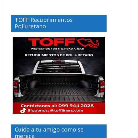
TOFF Recubrimientos
Poliuretano
Cuida a tu amigo como se
merece