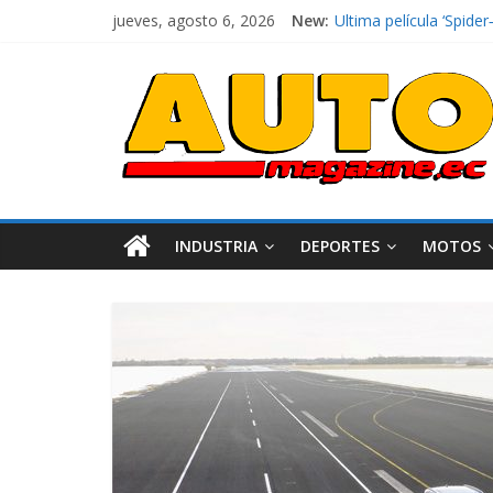
jueves, agosto 6, 2026
New:
El costo de tener un 
Ultima película ‘Spi
¿Qué puede pasar con 
La Vuelta al Ecuador 2
La FEDAK recibe 12 Sin
INDUSTRIA
DEPORTES
MOTOS
Industria
Movilidad
Varios
Movilidad
Turi