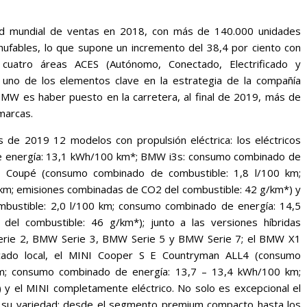
d mundial de ventas en 2018, con más de 140.000 unidades
hufables, lo que supone un incremento del 38,4 por ciento con
 cuatro áreas ACES (Autónomo, Conectado, Electrificado y
s uno de los elementos clave en la estrategia de la compañía
W es haber puesto en la carretera, al final de 2019, más de
marcas.
de 2019 12 modelos con propulsión eléctrica: los eléctricos
 energía: 13,1 kWh/100 km*; BMW i3s: consumo combinado de
 Coupé (consumo combinado de combustible: 1,8 l/100 km;
m; emisiones combinadas de CO2 del combustible: 42 g/km*) y
ustible: 2,0 l/100 km; consumo combinado de energía: 14,5
l combustible: 46 g/km*); junto a las versiones híbridas
rie 2, BMW Serie 3, BMW Serie 5 y BMW Serie 7; el BMW X1
cado local, el MINI Cooper S E Countryman ALL4 (consumo
km; consumo combinado de energía: 13,7 – 13,4 kWh/100 km;
y el MINI completamente eléctrico. No solo es excepcional el
n su variedad: desde el segmento premium compacto hasta los