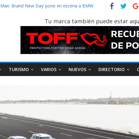
vehículo gana protagonismo a la hora de decidir
der‑Man: Brand New Day’ pone en escena a BMW
tu vehículo si permanece varios días sin usar?
Tu marca también puede estar aqu
026, edición 47ª, recorre 7 provincias en 8 días
otruk Bolden para cubrir las rutas de La Vuelta
TURISMO
VARIOS
NUEVOS
DIRECTORIO
AEADE
Industria
Motociclismo
M
smo
Varios
Movilidad