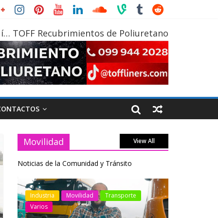
í… TOFF Recubrimientos de Poliuretano
CONTACTOS
Movilidad
View All
Noticias de la Comunidad y Tránsito
otos
Industria
Movilidad
Transporte
Industria
Varios
Varios