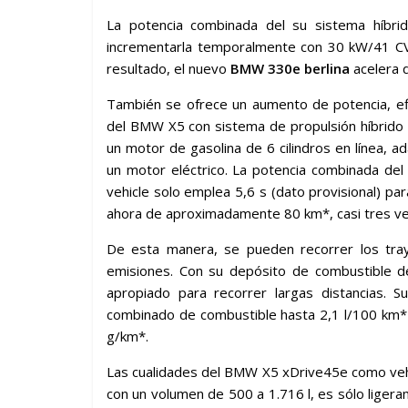
La potencia combinada del su sistema híbri
incrementarla temporalmente con 30 kW/41 CV 
resultado, el nuevo
BMW 330e berlina
acelera 
También se ofrece un aumento de potencia, efi
del BMW X5 con sistema de propulsión híbrido
un motor de gasolina de 6 cilindros en línea, 
un motor eléctrico. La potencia combinada de
vehicle solo emplea 5,6 s (dato provisional) p
ahora de aproximadamente 80 km*, casi tres ve
De esta manera, se pueden recorrer los traye
emisiones. Con su depósito de combustible 
apropiado para recorrer largas distancias. 
combinado de combustible hasta 2,1 l/100 km*
g/km*.
Las cualidades del BMW X5 xDrive45e como vehí
con un volumen de 500 a 1.716 l, es sólo lige