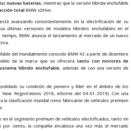
 las
nuevas baterías
, mientras que la versión híbrida enchufable
acción total
BMW xDrive.
tá avanzando consistentemente en la electrificación de su
us últimas versiones de modelos híbridos enchufables en el
o tiempo, BMW anuncia el lanzamiento al mercado de un nuevo
rica.
hufable del mundialmente conocido BMW X3 a partir de diciembre
modelo de la marca que se ofrecerá
tanto con motores de
istema híbrido enchufable
, además de con una versión de
lidado su condición de pionero y líder en el ámbito de los
et New Registrations 2018, informe del 04-01-2019). Con una
ra la clasificación mundial como fabricante de vehículos premium
s.
o en el segmento premium de vehículos electrificados, tanto en
6 por ciento, la compañía encabeza una vez más el mercado