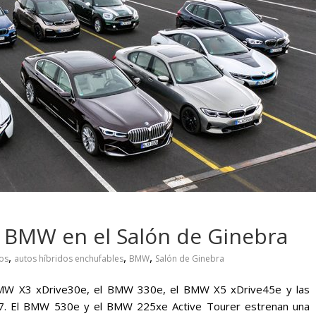
 pasar con tu
Campaña busca cambiar
 permanece
destino de los motociclis
 sin usar?
en la región
e BMW en el Salón de Ginebra
,
,
,
cos
autos híbridos enchufables
BMW
Salón de Ginebra
: BMW X3 xDrive30e, el BMW 330e, el BMW X5 xDrive45e y las
e 7. El BMW 530e y el BMW 225xe Active Tourer estrenan una