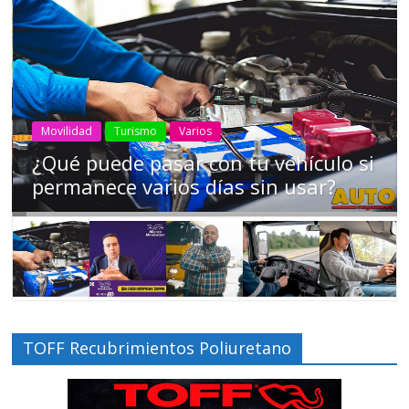
AEADE
Industria
Motociclismo
Motos
Movilidad
Campaña busca cambiar destino de
los motociclistas en la región
TOFF Recubrimientos Poliuretano