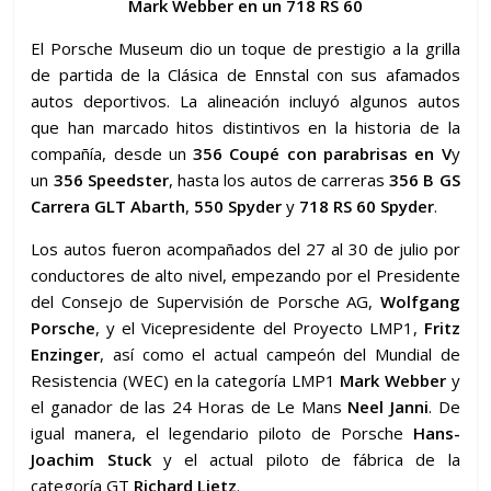
Mark Webber en un 718 RS 60
El Porsche Museum dio un toque de prestigio a la grilla
de partida de la Clásica de Ennstal con sus afamados
autos deportivos. La alineación incluyó algunos autos
que han marcado hitos distintivos en la historia de la
compañía, desde un
356 Coupé
con parabrisas en V
y
un
356 Speedster
, hasta los autos de carreras
356 B GS
Carrera GLT Abarth
,
550 Spyder
y
718 RS 60 Spyder
.
Los autos fueron acompañados del 27 al 30 de julio por
conductores de alto nivel, empezando por el Presidente
del Consejo de Supervisión de Porsche AG,
Wolfgang
Porsche
, y el Vicepresidente del Proyecto LMP1,
Fritz
Enzinger
, así como el actual campeón del Mundial de
Resistencia (WEC) en la categoría LMP1
Mark Webber
y
el ganador de las 24 Horas de Le Mans
Neel Janni
. De
igual manera, el legendario piloto de Porsche
Hans-
Joachim Stuck
y el actual piloto de fábrica de la
categoría GT
Richard Lietz
.