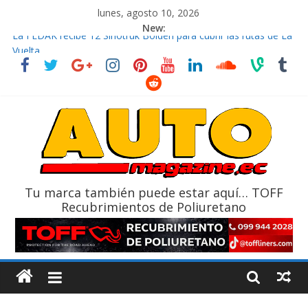
lunes, agosto 10, 2026
New:
La FEDAK recibe 12 Sinotruk Bolden para cubrir las rutas de La
Vuelta
El costo de tener un vehículo gana protagonismo a la hora de
decidir
Mercado automotor ecuatoriano creció un 28% en julio de
2026
¿Qué puede pasar con tu vehículo si permanece varios días sin
usar?
La Vuelta al Ecuador 2026, edición 47ª, recorre 7 provincias en 8
días
Tu marca también puede estar aquí… TOFF
Recubrimientos de Poliuretano