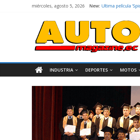
El costo de tener 
miércoles, agosto 5, 2026
New:
Ultima película ‘
¿Qué puede pasar c
La Vuelta al Ecuado
La FEDAK recibe 12
INDUSTRIA
DEPORTES
MOTOS
Industria
Movilidad
Varios
Movilidad
Turi