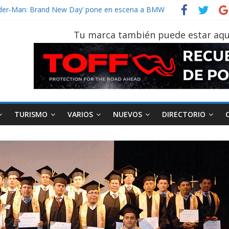
un vehículo gana protagonismo a la hora de decidir
Spider‑Man: Brand New Day’ pone en escena a BMW
on tu vehículo si permanece varios días sin usar?
Tu marca también puede estar aqu
r 2026, edición 47ª, recorre 7 provincias en 8 días
 Sinotruk Bolden para cubrir las rutas de La Vuelta
TURISMO
VARIOS
NUEVOS
DIRECTORIO
AEADE
Industria
Motociclismo
M
smo
Varios
Movilidad