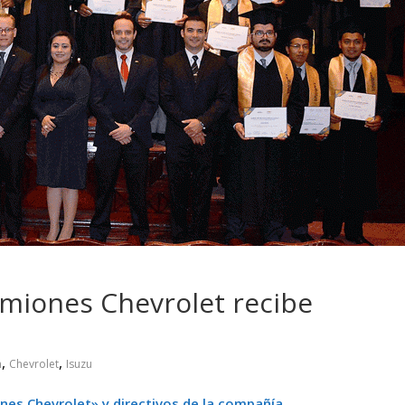
 pasar con tu
Campaña busca cambiar
 permanece
destino de los motociclis
 sin usar?
en la región
miones Chevrolet recibe
,
,
n
Chevrolet
Isuzu
nes Chevrolet» y directivos de la compañía