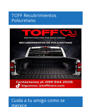
TOFF Recubrimientos
Poliuretano
Cuida a tu amigo como se
merece