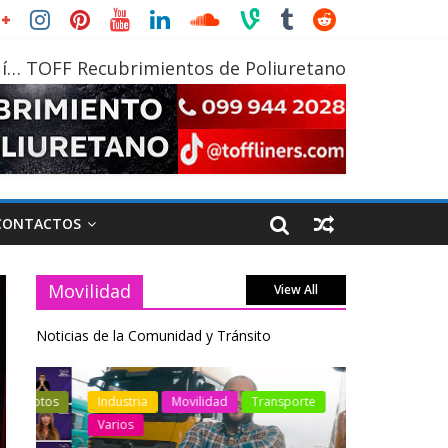
í… TOFF Recubrimientos de Poliuretano
CONTACTOS
Movilidad
View All
Noticias de la Comunidad y Tránsito
otos
Industria
Movilidad
Transporte
Industria
Varios
Varios