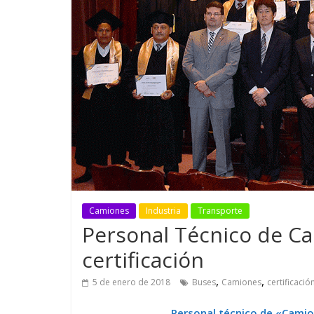
GM reafirma su
¿Qué puede
compromiso con movilidad
vehículo si
más segura y conectada
varios días
Camiones
Industria
Transporte
Personal Técnico de Ca
certificación
,
,
5 de enero de 2018
Buses
Camiones
certificació
Personal técnico de «Camio