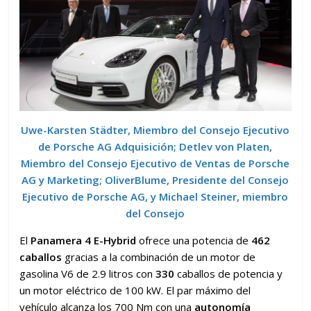
Uwe-Karsten Städter, Miembro del Consejo Ejecutivo
de Porsche AG Adquisición; Detlev von Platen,
Miembro del Consejo Ejecutivo de Ventas de Porsche
AG y Marketing; OliverBlume, Presidente del Consejo
Ejecutivo de Porsche AG, y Michael Steiner, miembro
del Consejo
El
Panamera 4 E-Hybrid
ofrece una potencia de
462
caballos
gracias a la combinación de un motor de
gasolina V6 de 2.9 litros con
330
caballos de potencia y
un motor eléctrico de 100 kW. El par máximo del
vehículo alcanza los 700 Nm con una
autonomía