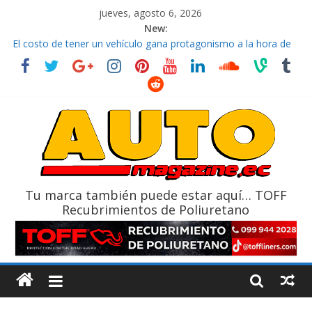
jueves, agosto 6, 2026
New:
El costo de tener un vehículo gana protagonismo a la hora de
decidir
Ultima película ‘Spider‑Man: Brand New Day’ pone en escena a
BMW
¿Qué puede pasar con tu vehículo si permanece varios días sin
usar?
La Vuelta al Ecuador 2026, edición 47ª, recorre 7 provincias en 8
días
La FEDAK recibe 12 Sinotruk Bolden para cubrir las rutas de La
Vuelta
Tu marca también puede estar aquí… TOFF
Recubrimientos de Poliuretano