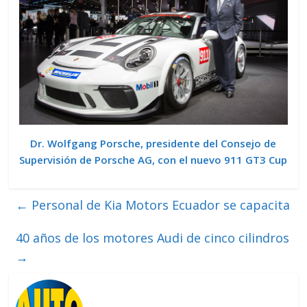
Dr. Wolfgang Porsche, presidente del Consejo de
Supervisión de Porsche AG, con el nuevo 911 GT3 Cup
←
Personal de Kia Motors Ecuador se capacita
40 años de los motores Audi de cinco cilindros
→