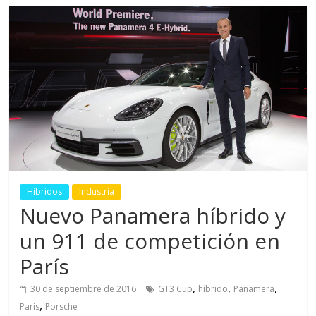
Híbridos
Industria
Nuevo Panamera híbrido y
un 911 de competición en
París
,
,
,
30 de septiembre de 2016
GT3 Cup
híbrido
Panamera
,
París
Porsche