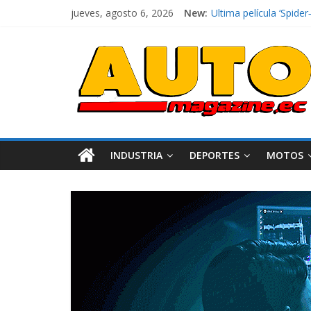
jueves, agosto 6, 2026
New:
Ultima película ‘Spi
¿Qué puede pasar con 
La Vuelta al Ecuador 2
La FEDAK recibe 12 Sin
El costo de tener un 
INDUSTRIA
DEPORTES
MOTOS
Industria
Movilidad
Varios
Movilidad
Turi