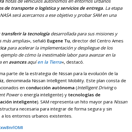
ra
flotas de vehículos autónomos en entornos urbanos
os de transporte o logística y servicios de entrega
. La etapa
a NASA será acercarnos a ese objetivo y probar SAM en una
 transferir la tecnología
desarrollada para sus misiones y
es más amplias
«, señaló
Eugene Tu
, director del Centro Ames
ica
para acelerar la implementación y despliegue de los
 ejemplo de cómo la inestimable labor para avanzar en la
a en
avances
aquí
en la Tierra
«, destacó.
ma parte de la estrategia de Nissan para la evolución de la
iz
, denominada Nissan Intelligent Mobility. Este plan consta de
lacionados en
conducción autónoma
(
Intelligent Driving
o
gent Power
o energía inteligente) y
tecnologías de
ación inteligente
). SAM representa un hito mayor para
Nissan
estructura necesaria para integrar de forma segura y sin
a a los entornos urbanos existentes.
Cxw8nrlOMI