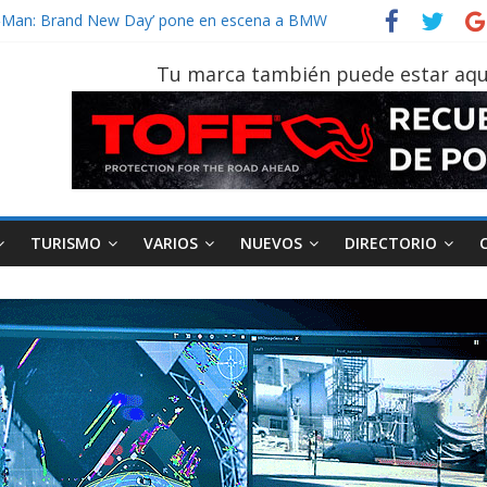
der‑Man: Brand New Day’ pone en escena a BMW
tu vehículo si permanece varios días sin usar?
026, edición 47ª, recorre 7 provincias en 8 días
Tu marca también puede estar aqu
otruk Bolden para cubrir las rutas de La Vuelta
vehículo gana protagonismo a la hora de decidir
TURISMO
VARIOS
NUEVOS
DIRECTORIO
AEADE
Industria
Motociclismo
M
smo
Varios
Movilidad