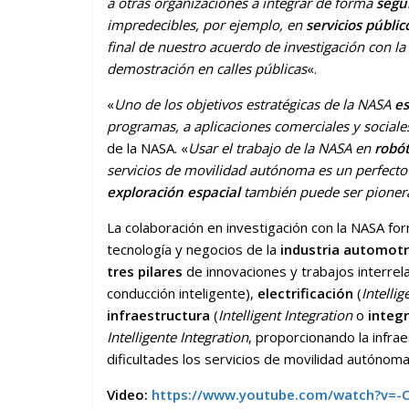
a otras organizaciones a integrar de forma
segu
impredecibles, por ejemplo, en
servicios públic
final de nuestro acuerdo de investigación con l
demostración en calles públicas
«.
«
Uno de los objetivos estratégicas de la NASA
es
programas, a aplicaciones comerciales y social
de la NASA. «
Usar el trabajo de la NASA en
robót
servicios de movilidad autónoma es un perfecto
exploración espacial
también puede ser pioner
La colaboración en investigación con la NASA for
tecnología y negocios de la
industria automotr
tres pilares
de innovaciones y trabajos interre
conducción inteligente),
electrificación
(
Intelli
infraestructura
(
Intelligent Integration
o
integr
Intelligente Integration
, proporcionando la infra
dificultades los servicios de movilidad autónom
Video:
https://www.youtube.com/watch?v=-