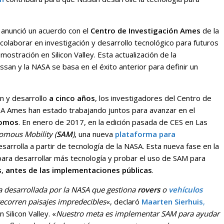
 anunció un acuerdo con el
Centro de Investigación Ames
de la
a colaborar en investigación y desarrollo tecnológico para futuros
ostración en Silicon Valley. Esta actualización de la
ssan y la NASA se basa en el éxito anterior para definir un
ón y desarrollo
a cinco años
, los investigadores del Centro de
NASA Ames han estado trabajando juntos para avanzar en el
nomos
. En enero de 2017, en la edición pasada de CES en Las
omous Mobility (
SAM
)
, una nueva
plataforma para
arrolla a partir de tecnología de la NASA. Esta nueva fase en la
para desarrollar más tecnología y probar el uso de SAM para
s
,
antes de las implementaciones públicas
.
a desarrollada por la NASA que gestiona
rovers
o
vehículos
ecorren paisajes impredecibles
«, declaró
Maarten Sierhuis
,
Silicon Valley. «
Nuestro meta es implementar SAM para ayudar