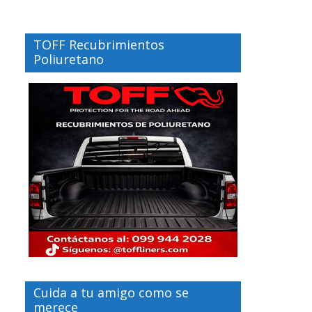
TOFF Recubrimientos
Poliuretano
Cuida a tu amigo como se
merece