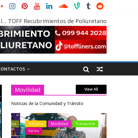
í… TOFF Recubrimientos de Poliuretano
CONTACTOS
Movilidad
View All
Noticias de la Comunidad y Tránsito
otos
Industria
Movilidad
Transporte
Industria
Varios
Varios