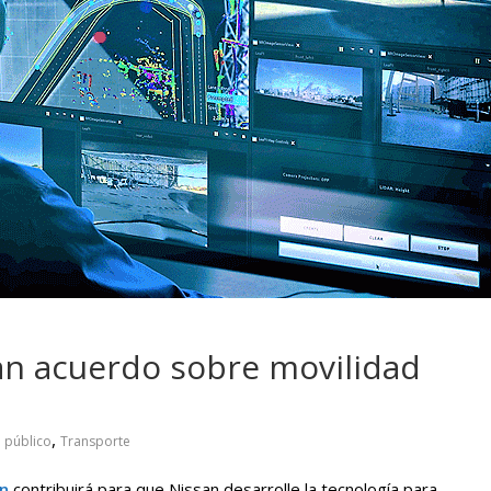
 pasar con tu
Campaña busca cambiar
 permanece
destino de los motociclis
 sin usar?
en la región
ían acuerdo sobre movilidad
,
,
público
Transporte
ón
contribuirá para que Nissan desarrolle la tecnología para