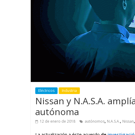
GM reafirma su
¿Qué puede
compromiso con movilidad
vehículo si
más segura y conectada
varios días
Eléctricos
Industria
Nissan y N.A.S.A. ampl
autónoma
,
,
12 de enero de 2018
autónomos
N.A.S.A.
Nissan
La actualización a éste acuerdo
de
investigaci