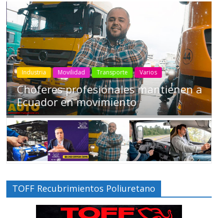
Industria
Movilidad
Transporte
Varios
Choferes profesionales mantienen a
Ecuador en movimiento
TOFF Recubrimientos Poliuretano