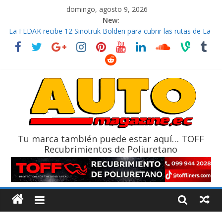
domingo, agosto 9, 2026
New:
La FEDAK recibe 12 Sinotruk Bolden para cubrir las rutas de La
Vuelta
El costo de tener un vehículo gana protagonismo a la hora de
decidir
Mercado automotor ecuatoriano creció un 28% en julio de
2026
¿Qué puede pasar con tu vehículo si permanece varios días sin
usar?
La Vuelta al Ecuador 2026, edición 47ª, recorre 7 provincias en 8
días
Tu marca también puede estar aquí… TOFF
Recubrimientos de Poliuretano