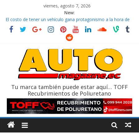
viernes, agosto 7, 2026
New:
El costo de tener un vehículo gana protagonismo a la hora de
decidir
Ultima película ‘Spider‑Man: Brand New Day’ pone en escena a
BMW
¿Qué puede pasar con tu vehículo si permanece varios días sin
usar?
La Vuelta al Ecuador 2026, edición 47ª, recorre 7 provincias en 8
días
La FEDAK recibe 12 Sinotruk Bolden para cubrir las rutas de La
Vuelta
Tu marca también puede estar aquí… TOFF
Recubrimientos de Poliuretano