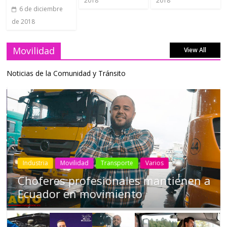
2018
2018
6 de diciembre
de 2018
Movilidad
View All
Noticias de la Comunidad y Tránsito
Industria
Movilidad
Transporte
Varios
Choferes profesionales mantienen a
Ecuador en movimiento