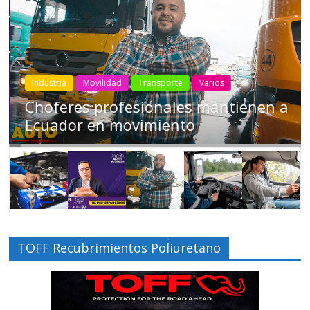
Industria
Movilidad
Transporte
Varios
Choferes profesionales mantienen a
Ecuador en movimiento
TOFF Recubrimientos Poliuretano