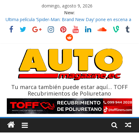
domingo, agosto 9, 2026
New:
El costo de tener un vehículo gana protagonismo a la hora de
decidir
Ultima película ‘Spider‑Man: Brand New Day’ pone en escena a
BMW
¿Qué puede pasar con tu vehículo si permanece varios días sin
usar?
La Vuelta al Ecuador 2026, edición 47ª, recorre 7 provincias en 8
días
La FEDAK recibe 12 Sinotruk Bolden para cubrir las rutas de La
Vuelta
Tu marca también puede estar aquí… TOFF
Recubrimientos de Poliuretano