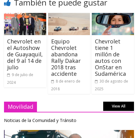
También te puede gustar
Chevrolet en
Equipo
Chevrolet
el Autoshow
Chevrolet
tiene 1
de Guayaquil,
abandona
millón de
del 9 al 14 de
Rally Dakar
autos con
julio
2018 tras
OnStar en
accidente
Sudamérica
9 de julio de
8 de enero de
30 de agosto de
2024
2018
2025
Movilidad
View All
Noticias de la Comunidad y Tránsito