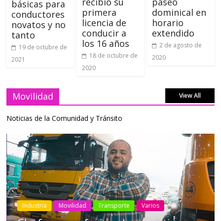
recibió su
paseo
básicas para
primera
dominical en
conductores
licencia de
horario
novatos y no
conducir a
extendido
tanto
los 16 años
2 de agosto de
19 de octubre de
18 de octubre de
2020
2021
2020
Movilidad
View All
Noticias de la Comunidad y Tránsito
Industria
Movilidad
Transporte
Varios