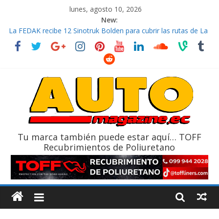
lunes, agosto 10, 2026
New:
La FEDAK recibe 12 Sinotruk Bolden para cubrir las rutas de La
Vuelta
El costo de tener un vehículo gana protagonismo a la hora de
decidir
Mercado automotor ecuatoriano creció un 28% en julio de
2026
¿Qué puede pasar con tu vehículo si permanece varios días sin
usar?
La Vuelta al Ecuador 2026, edición 47ª, recorre 7 provincias en 8
días
Tu marca también puede estar aquí… TOFF
Recubrimientos de Poliuretano