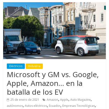
Eléctricos
Industria
Microsoft y GM vs. Google,
Apple, Amazon… en la
batalla de los EV
,
,
,
25 de enero de 2021
Amazon
Apple
Auto Magazine
,
,
,
,
autónomos
Autos eléctricos
Ecuador
Empresas Tecnológicas